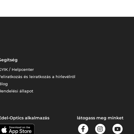
Segítség
GYIK / Helpcenter
Feliratkozás és leiratkozás a hírlevélről
Blog
Rendelési állapot
Edel-Optics alkalmazás
látogass meg minket