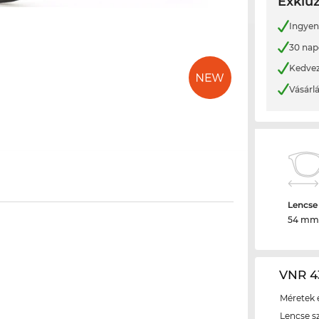
Exkluz
Ingyene
30 nap
Kedvez
Vásárl
Lencse
54 mm
VNR 4
Méretek é
Lencse s