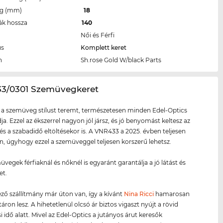
eg (mm)
18
ák hossza
140
Női és Férfi
us
Komplett keret
n
Sh.rose Gold W/black Parts
33/0301 Szemüvegkeret
 a szemüveg stílust teremt, természetesen minden Edel-Optics
ja. Ezzel az ékszerrel nagyon jól jársz, és jó benyomást keltesz az
és a szabadidő eltöltésekor is. A VNR433 a 2025. évben teljesen
on, úgyhogy ezzel a szemüveggel teljesen korszerű lehetsz.
üvegek férfiaknál és nőknél is egyaránt garantálja a jó látást és
et.
ző szállítmány már úton van, így a kívánt
Nina Ricci
hamarosan
áron lesz. A hihetetlenül olcsó ár biztos vigaszt nyújt a rövid
i idő alatt. Mivel az Edel-Optics a jutányos árut keresők