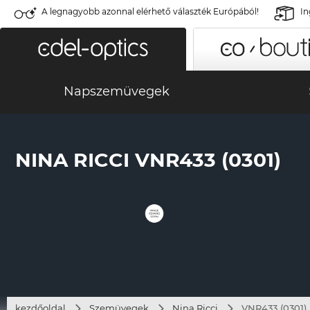
A legnagyobb azonnal elérhető választék Európából!
In
Napszemüvegek
NINA RICCI VNR433 (0301)
kezdőoldal
Szemüvegek
Nina Ricci
VNR433 (0301)