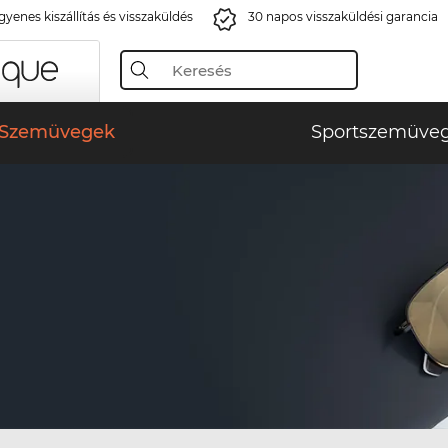
gyenes kiszállítás és visszaküldés
30 napos visszaküldési garancia
Szemüvegek
Sportszemüve