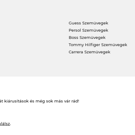
Guess Szemüvegek
Persol Szemüvegek
Boss Szemüvegek
Tommy Hilfiger Szemüvegek
Carrera Szemüvegek
át kiárusítások és még sok más vár rád!
alálsz
.