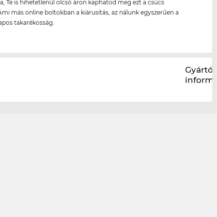
a, Te is hihetetlenül olcsó áron kaphatod meg ezt a csúcs
Ami más online boltokban a kiárusítás, az nálunk egyszerűen a
pos takarékosság.
Gyártói
inform