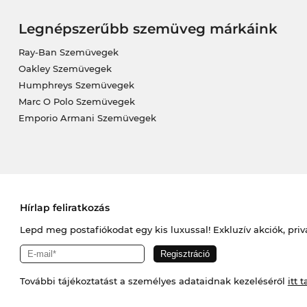
Legnépszerűbb szemüveg márkáink
Ray-Ban Szemüvegek
Oakley Szemüvegek
Humphreys Szemüvegek
Marc O Polo Szemüvegek
Emporio Armani Szemüvegek
Hírlap feliratkozás
Lepd meg postafiókodat egy kis luxussal! Exkluzív akciók, priv
További tájékoztatást a személyes adataidnak kezeléséről
itt t