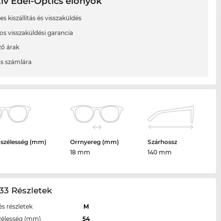
ív Edel-Optics előnyök
s kiszállítás és visszaküldés
os visszaküldési garancia
ő árak
ás számlára
 szélesség (mm)
Orrnyereg (mm)
Szárhossz
18 mm
140 mm
33 Részletek
s részletek
M
zélesség (mm)
54