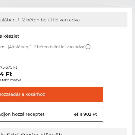
talában,
1- 2 héten belül fel van adva
s készlet
 mm
(Általában, 1- 2 héten belül fel van adva)
75 675 Ft
r
24
Ft
A tartalmazva
Hozzáadás a
kosárhoz
Adjon hozzá
receptet
el 11 902 Ft