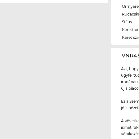
Orrnyer
Rudacsk
Stílus
Kerettip
Keret szí
‌VNR4
Azt, hogy
ügyfél tud
irodában 
új a piac
Ez a Szem
jó kinézet
A követke
ismét rakt
várakozás