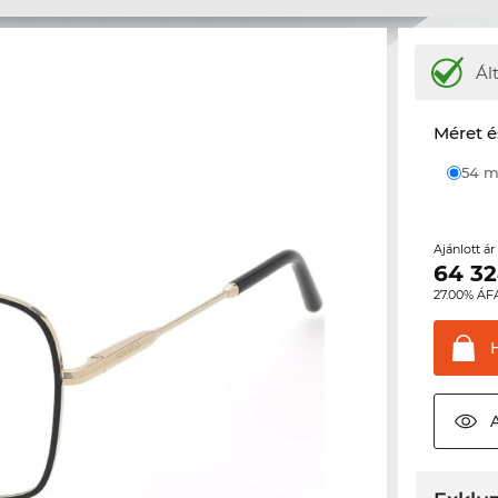
Ál
Méret é
54
Ajánlott á
64 3
27.00% ÁF