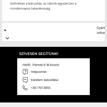
boltokban a kiárusítás, az nálunk egyszerűen a
mindennapos takarékosság.
Gyártó
infor
SZÍVESEN SEGÍTÜNK!
Hétfő -Péntek 9-18 között
Helpcenter
Kérelem beküldése
+36 1 701 3855