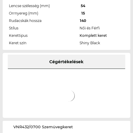
Lencse szélesség (mm)
54
Orrnyereg (mm)
15
Rudacskák hossza
140
Stílus
Női és Férfi
Kerettipus
Komplett keret
Keret szín
Shiny Black
Cégértékelések
‌VNR432/0700 Szemüvegkeret