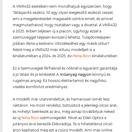
A VNR432 esetében nem mondhatjuk egyszerűen, hogy
"látásjavító eszköz. Itt egy olyan kiegészítő eszközt veszel,
ami a megjelenésedet magasabb szintre emeli, és amivel
megmutathatod, hogy tisztában vagy a divattal. A VNR432
a 2025. évben teljesen új a piacon, úgyhogy ezzel a
szemüveggel teljesen korszerű lehetsz. Tulajdonképpen
jobban illene a kedvenc öltözékedhez egy másik stílus?
Nézd meg a VNR432 más stílusú modelljeit is a
kínálatunkban a 2024. és 2025. évi
Nina Ricci
kínálatunkban.
Ez a Szemüvegek férfiaknál és nőknél is egyaránt garantálja
a jó látást és jó kinézetet.A
műanyag
nagyon
könnyű és
rugalmas anyag. Ez hosszú élettartamot és nagyfokú
viselési komfortot eredményez.
A modellt már utánrendeltük, és hamarosan ismét lesz
raktáron. Ha most rendelsz, biztosítod a jelenlegi olcsó árat,
és mihelyt beérkezik az áru, még aznap továbbítjuk neked
az új
Nina Ricci
szemüvegedet. Mivel az Edel-Optics a
jutányos árut keresők Eldorádója, Te is hihetetlenül olcsó
áron kaphatod meg ezt a csúcs modellt. Ami más online