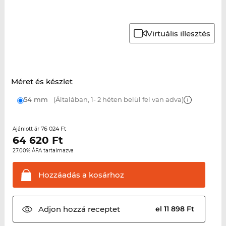
Virtuális illesztés
Méret és készlet
54 mm
(Általában, 1- 2 héten belül fel van adva)
76 024 Ft
Ajánlott ár
64 620
Ft
27.00% ÁFA tartalmazva
Hozzáadás a
kosárhoz
Adjon hozzá
receptet
el 11 898 Ft