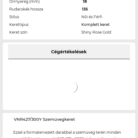
Orrnyereg (mm)
18
Rudacskák hossza
135
Stílus
Női és Férfi
Kerettipus
Komplett keret
Keret szín
Shiny Rose Gold
Cégértékelések
‌VNR427/300Y Szemüvegkeret
Ezzel a formatervezett darabbal a szemüveg terén minden