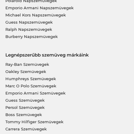
Polaroid Napszemüvegek
Emporio Armani Napszemüvegek
Michael Kors Napszemüvegek
Guess Napszemüvegek
Ralph Napszemüvegek
Burberry Napszemüvegek
Legnépszerűbb szemüveg márkáink
Ray-Ban Szemüvegek
Oakley Szemüvegek
Humphreys Szemüvegek
Marc O Polo Szemüvegek
Emporio Armani Szemüvegek
Guess Szemüvegek
Persol Szemüvegek
Boss Szemüvegek
Tommy Hilfiger Szemüvegek
Carrera Szemüvegek