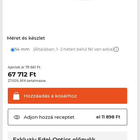
Méret és készlet
54 mm
(Általában, 1- 2 héten belül fel van adva)
79 661 Ft
Ajánlott ár
67 712
Ft
27.00% ÁFA tartalmazva
Hozzáadás a
kosárhoz
Adjon hozzá
receptet
el 11 898 Ft
Exkluzív Edel-Optics előnyök