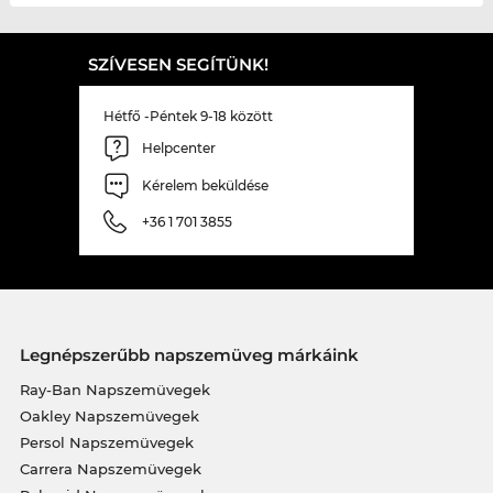
SZÍVESEN SEGÍTÜNK!
Hétfő -Péntek 9-18 között
Helpcenter
Kérelem beküldése
+36 1 701 3855
Legnépszerűbb napszemüveg márkáink
Ray-Ban Napszemüvegek
Oakley Napszemüvegek
Persol Napszemüvegek
Carrera Napszemüvegek