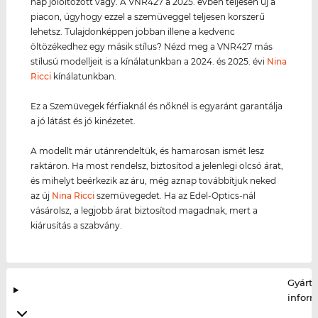
nap jólöltözött vagy. A VNR427 a 2025. évben teljesen új a
piacon, úgyhogy ezzel a szemüveggel teljesen korszerű
lehetsz. Tulajdonképpen jobban illene a kedvenc
öltözékedhez egy másik stílus? Nézd meg a VNR427 más
stílusú modelljeit is a kínálatunkban a 2024. és 2025. évi
Nina
Ricci
kínálatunkban.
Ez a Szemüvegek férfiaknál és nőknél is egyaránt garantálja
a jó látást és jó kinézetet.
A modellt már utánrendeltük, és hamarosan ismét lesz
raktáron. Ha most rendelsz, biztosítod a jelenlegi olcsó árat,
és mihelyt beérkezik az áru, még aznap továbbítjuk neked
az új
Nina Ricci
szemüvegedet. Ha az Edel-Optics-nál
vásárolsz, a legjobb árat biztosítod magadnak, mert a
kiárusítás a szabvány.
Gyártó
infor