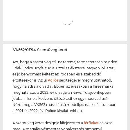
‌VK562/0F94 Szemüvegkeret
Azt, hogy a szemüveg stílust teremt, természetesen minden
Edel-Optics ügyfél tudja. Ezzel az ékszerrel nagyon jól jársz,
és jó benyomást keltesz az irodában és a szabadidő
eltöltésekor is. Az új
Police
segítségével megmutathatod,
hogy haladsz a divattal. Ebben az évszakban a híres márka
meghatározó a 2022. év divatjára nézve. Tulajdonképpen
jobban illene a kedvenc öltözékedhez egy másik stílus?
Nézd meg a VK562 más stílusú modelljeit is a kínálatunkban
a 2021. és 2022. évi Police kínálatunkban.
A szemüveg keret designja kifejezetten a
férfiakat
célozza
meg. A megalkuvásmentes vonalvezetés hímnemű