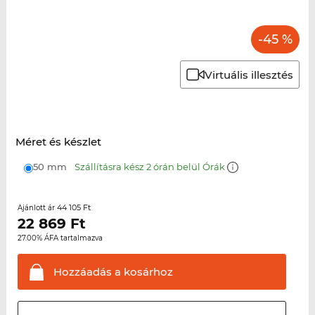
-45 %
Virtuális illesztés
Méret és készlet
50 mm
Szállításra kész 2 órán belül Órák
44 105 Ft
Ajánlott ár
22 869
Ft
27.00% ÁFA tartalmazva
Hozzáadás a
kosárhoz