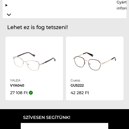
Gyártó
infor
Lehet ez is fog tetszeni!
YALEA
Guess
VYA040
GU5222
27 108 Ft
42 282 Ft
SZÍVESEN SEGÍTÜNK!