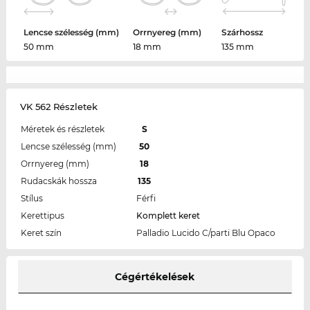
Lencse szélesség (mm)
Orrnyereg (mm)
Szárhossz
50 mm
18 mm
135 mm
VK 562 Részletek
Méretek és részletek
S
Lencse szélesség (mm)
50
Orrnyereg (mm)
18
Rudacskák hossza
135
Stílus
Férfi
Kerettipus
Komplett keret
Keret szín
Palladio Lucido C/parti Blu Opaco
Cégértékelések