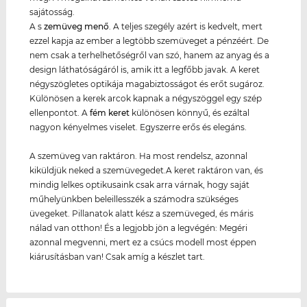
sajátosság.
A s
zemüveg menő
. A teljes szegély azért is kedvelt, mert
ezzel kapja az ember a legtöbb szemüveget a pénzéért. De
nem csak a terhelhetőségről van szó, hanem az anyag és a
design láthatóságáról is, amik itt a legfőbb javak. A keret
négyszögletes optikája magabiztosságot és erőt sugároz.
Különösen a kerek arcok kapnak a négyszöggel egy szép
ellenpontot. A
fém keret
különösen könnyű, és ezáltal
nagyon kényelmes viselet. Egyszerre erős és elegáns.
A szemüveg van raktáron. Ha most rendelsz, azonnal
kiküldjük neked a szemüvegedet.A keret raktáron van, és
mindig lelkes optikusaink csak arra várnak, hogy saját
műhelyünkben beleillesszék a számodra szükséges
üvegeket. Pillanatok alatt kész a szemüveged, és máris
nálad van otthon! És a legjobb jön a legvégén: Megéri
azonnal megvenni, mert ez a csúcs modell most éppen
kiárusításban van! Csak amíg a készlet tart.