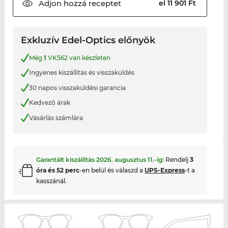
Adjon hozzá
receptet
el 11 901 Ft
Exkluzív Edel-Optics előnyök
Még
1
VK562 van készleten
Ingyenes kiszállítás és visszaküldés
30 napos visszaküldési garancia
Kedvező árak
Vásárlás számlára
Garantált kiszállítás
2026. augusztus 11.
-ig:
Rendelj
3
óra és 52 perc
-en belül és válaszd a
UPS-Express
-t a
kasszánál.