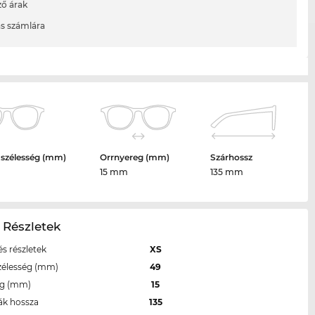
ő árak
ás számlára
 szélesség (mm)
Orrnyereg (mm)
Szárhossz
15 mm
135 mm
 Részletek
s részletek
XS
zélesség (mm)
49
eg (mm)
15
ák hossza
135