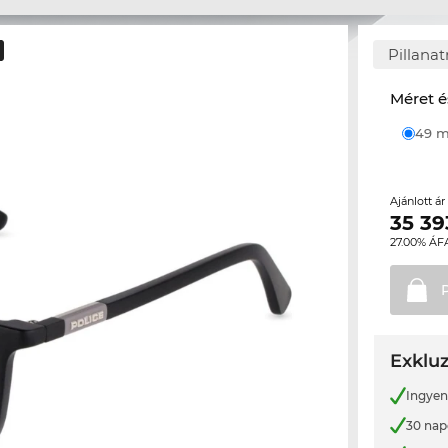
Pillana
Méret é
49
Ajánlott á
35 39
27.00% ÁF
Exkluz
Ingyene
30 nap