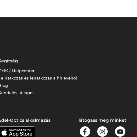
Segítség
GYIK / Helpcenter
Feliratkozás és leiratkozás a hírlevélről
Blog
Rendelési állapot
Edel-Optics alkalmazás
látogass meg minket