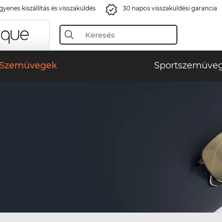
gyenes kiszállítás és visszaküldés
30 napos visszaküldési garancia
Szemüvegek
Sportszemüve