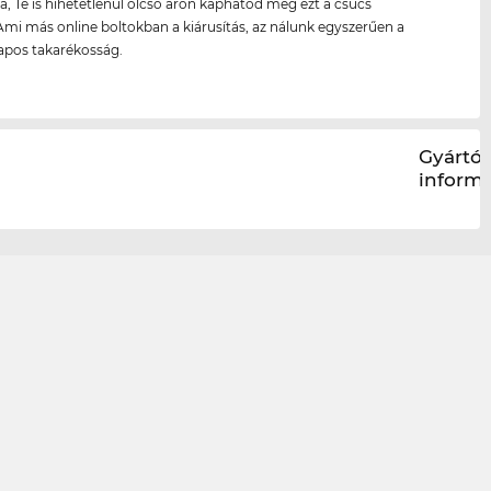
a, Te is hihetetlenül olcsó áron kaphatod meg ezt a csúcs
Ami más online boltokban a kiárusítás, az nálunk egyszerűen a
pos takarékosság.
Gyártói
inform