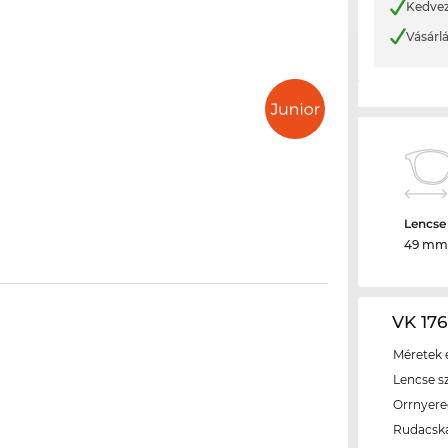
Kedvez
Vásárl
Lencse
49 mm
VK 176
Méretek é
Lencse s
Orrnyer
Rudacsk