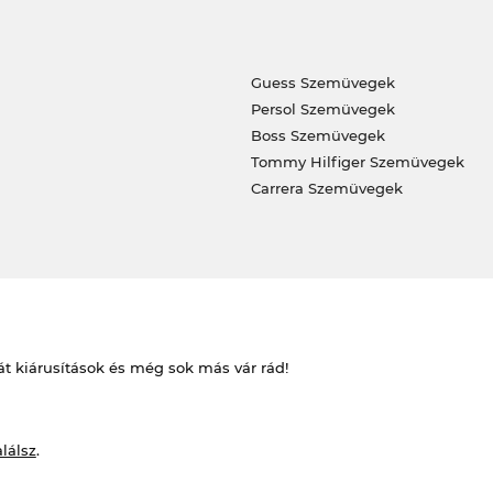
Guess Szemüvegek
Persol Szemüvegek
Boss Szemüvegek
Tommy Hilfiger Szemüvegek
Carrera Szemüvegek
át kiárusítások és még sok más vár rád!
alálsz
.