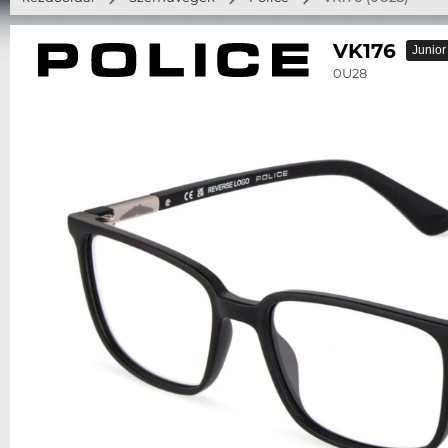
VK176
Junior
0U28