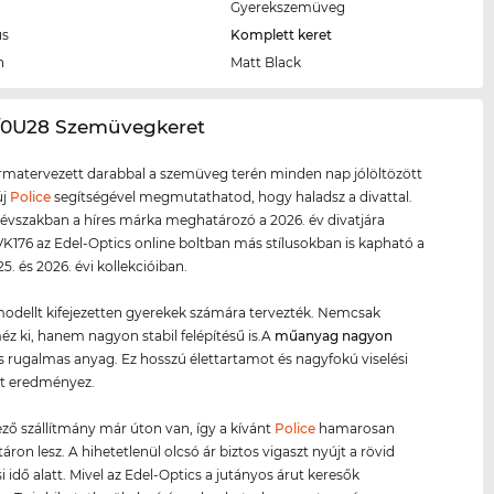
Gyerekszemüveg
us
Komplett keret
n
Matt Black
6/0U28 Szemüvegkeret
ormatervezett darabbal a szemüveg terén minden nap jólöltözött
új
Police
segítségével megmutathatod, hogy haladsz a divattal.
évszakban a híres márka meghatározó a 2026. év divatjára
VK176 az Edel-Optics online boltban más stílusokban is kapható a
5. és 2026. évi kollekcióiban.
odellt kifejezetten gyerekek számára tervezték. Nemcsak
 ki, hanem nagyon stabil felépítésű is.A
műanyag
nagyon
 rugalmas anyag. Ez hosszú élettartamot és nagyfokú viselési
t eredményez.
ző szállítmány már úton van, így a kívánt
Police
hamarosan
áron lesz. A hihetetlenül olcsó ár biztos vigaszt nyújt a rövid
i idő alatt. Mivel az Edel-Optics a jutányos árut keresők