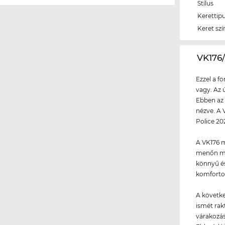
Stílus
Kerettip
Keret szí
‌VK17
Ezzel a f
vagy. Az 
Ebben az 
nézve. A 
Police 202
A VK176 m
menőn méz
könnyű és
komforto
A követke
ismét rakt
várakozás