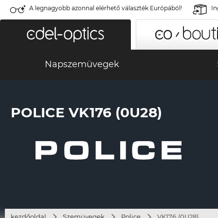
A legnagyobb azonnal elérhető választék Európából!
In
Napszemüvegek
POLICE VK176 (0U28)
kezdőoldal
Szemüvegek
Police
VK176 (0U28)