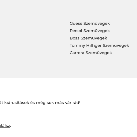
Guess Szemüvegek
Persol Szemüvegek
Boss Szemüvegek
Tommy Hilfiger Szemüvegek
Carrera Szemüvegek
át kiárusítások és még sok más vár rád!
alálsz
.