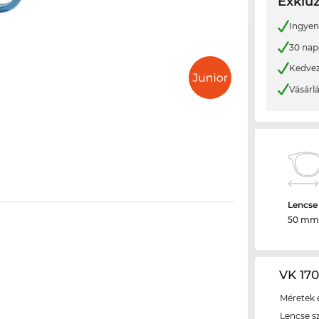
Exkluz
Ingyene
30 nap
Kedvez
Vásárl
Lencse
50 mm
VK 170
Méretek é
Lencse s