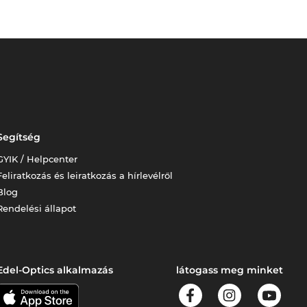
Segítség
GYIK / Helpcenter
Feliratkozás és leiratkozás a hírlevélről
Blog
Rendelési állapot
Edel-Optics alkalmazás
látogass meg minket