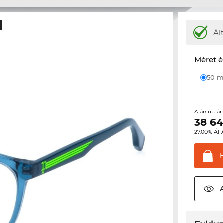
Ál
Méret é
50
Ajánlott á
38 6
27.00% ÁF