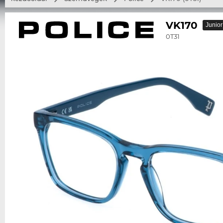
VK170
Junior
0T31