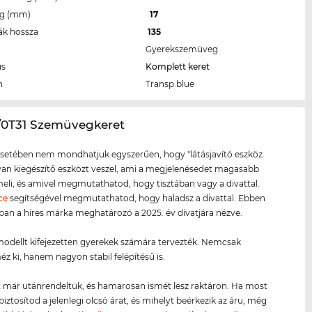
eg (mm)
17
ák hossza
135
Gyerekszemüveg
us
Komplett keret
n
Transp.blue
0/0T31 Szemüvegkeret
setében nem mondhatjuk egyszerűen, hogy "látásjavító eszköz.
lyan kiegészítő eszközt veszel, ami a megjelenésedet magasabb
meli, és amivel megmutathatod, hogy tisztában vagy a divattal.
ce
segítségével megmutathatod, hogy haladsz a divattal. Ebben
ban a híres márka meghatározó a 2025. év divatjára nézve.
odellt kifejezetten gyerekek számára tervezték. Nemcsak
 ki, hanem nagyon stabil felépítésű is.
 már utánrendeltük, és hamarosan ismét lesz raktáron. Ha most
biztosítod a jelenlegi olcsó árat, és mihelyt beérkezik az áru, még