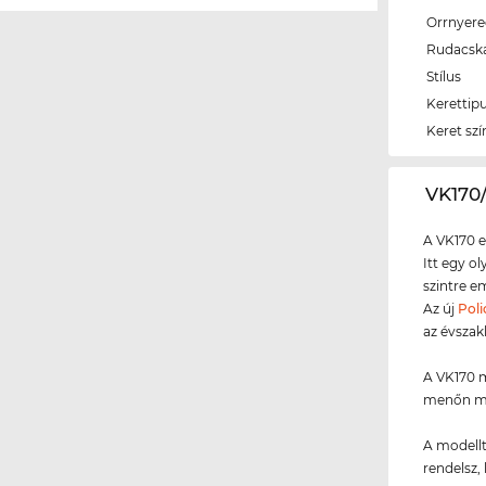
Orrnyer
Rudacsk
Stílus
Kerettip
Keret szí
‌VK17
A VK170 e
Itt egy o
szintre e
Az új
Poli
az évszak
A VK170 m
menőn méz
A modellt
rendelsz, 