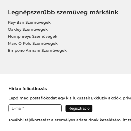
Legnépszerűbb szemüveg márkáink
Ray-Ban Szemüvegek
Oakley Szemüvegek
Humphreys Szemüvegek
Marc O Polo Szemüvegek
Emporio Armani Szemüvegek
Hírlap feliratkozás
Lepd meg postafiókodat egy kis luxussal! Exkluzív akciók, priv
További tájékoztatást a személyes adataidnak kezeléséről
itt t