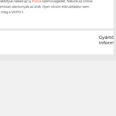
ábbítjuk neked az új
Police
szemüvegedet. Nálunk az online
artósan alacsonyak az árak. Ilyen olcsón kiárusításkor sem
 meg a VK170-t.
Gyártói
inform