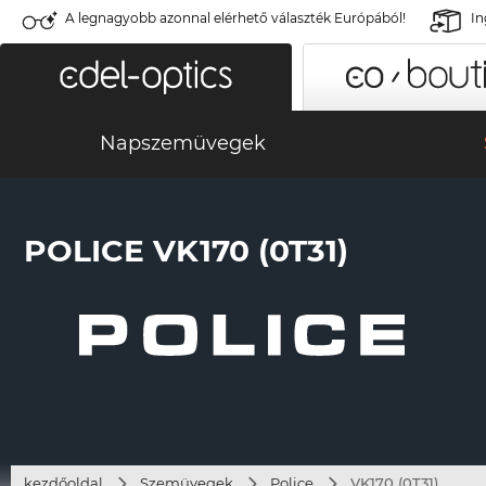
A legnagyobb azonnal elérhető választék Európából!
In
Napszemüvegek
POLICE VK170 (0T31)
kezdőoldal
Szemüvegek
Police
VK170 (0T31)