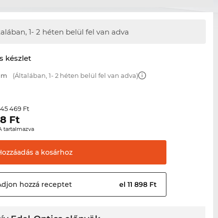
talában,
1- 2 héten belül fel van adva
s készlet
 mm
(Általában, 1- 2 héten belül fel van adva)
45 469 Ft
r
48
Ft
A tartalmazva
Hozzáadás a
kosárhoz
Adjon hozzá
receptet
el 11 898 Ft