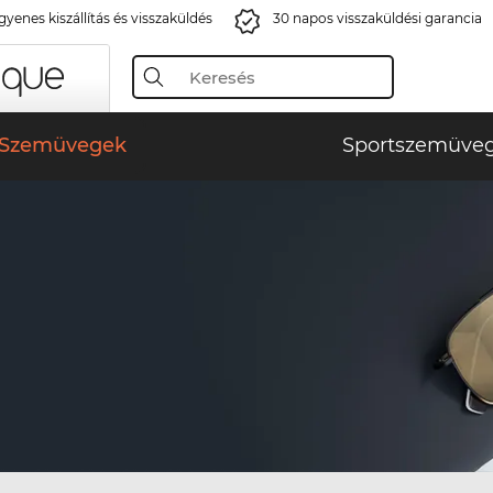
gyenes kiszállítás és visszaküldés
30 napos visszaküldési garancia
Szemüvegek
Sportszemüve