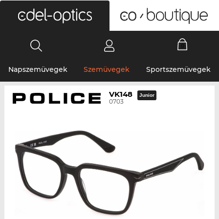
0
Napszemüvegek
Szemüvegek
Sportszemüvegek
VK148
Junior
0703