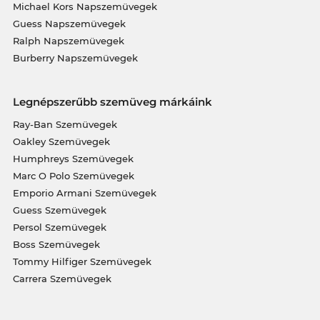
Michael Kors Napszemüvegek
Guess Napszemüvegek
Ralph Napszemüvegek
Burberry Napszemüvegek
Legnépszerűbb szemüveg márkáink
Ray-Ban Szemüvegek
Oakley Szemüvegek
Humphreys Szemüvegek
Marc O Polo Szemüvegek
Emporio Armani Szemüvegek
Guess Szemüvegek
Persol Szemüvegek
Boss Szemüvegek
Tommy Hilfiger Szemüvegek
Carrera Szemüvegek