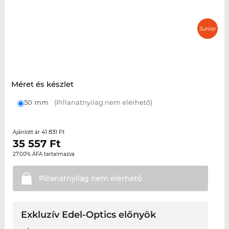
Méret és készlet
50 mm
(Pillanatnyilag nem elérhető)
41 831 Ft
Ajánlott ár
35 557
Ft
27.00% ÁFA tartalmazva
Pillanatnyilag nem
elérhető
Exkluzív Edel-Optics előnyök