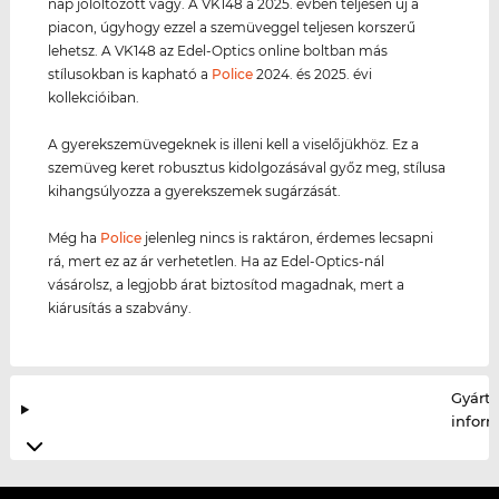
nap jólöltözött vagy. A VK148 a 2025. évben teljesen új a
piacon, úgyhogy ezzel a szemüveggel teljesen korszerű
lehetsz. A VK148 az Edel-Optics online boltban más
stílusokban is kapható a
Police
2024. és 2025. évi
kollekcióiban.
A gyerekszemüvegeknek is illeni kell a viselőjükhöz. Ez a
szemüveg keret robusztus kidolgozásával győz meg, stílusa
kihangsúlyozza a gyerekszemek sugárzását.
Még ha
Police
jelenleg nincs is raktáron, érdemes lecsapni
rá, mert ez az ár verhetetlen. Ha az Edel-Optics-nál
vásárolsz, a legjobb árat biztosítod magadnak, mert a
kiárusítás a szabvány.
Gyártó
infor