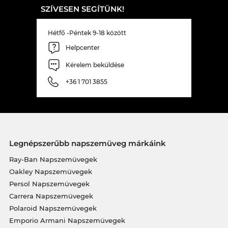
SZÍVESEN SEGÍTÜNK!
Hétfő -Péntek 9-18 között
Helpcenter
Kérelem beküldése
+36 1 701 3855
Legnépszerűbb napszemüveg márkáink
Ray-Ban Napszemüvegek
Oakley Napszemüvegek
Persol Napszemüvegek
Carrera Napszemüvegek
Polaroid Napszemüvegek
Emporio Armani Napszemüvegek