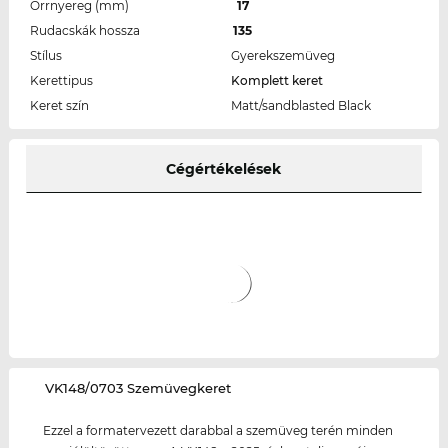
Orrnyereg (mm)
17
Rudacskák hossza
135
Stílus
Gyerekszemüveg
Kerettipus
Komplett keret
Keret szín
Matt/sandblasted Black
Cégértékelések
‌VK148/0703 Szemüvegkeret
Ezzel a formatervezett darabbal a szemüveg terén minden