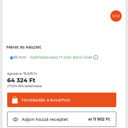
Méret és készlet
55 mm
Szállításra kész 17 órán belül Órák
75 675 Ft
Ajánlott ár
64 324
Ft
27.00% ÁFA tartalmazva
Hozzáadás a
kosárhoz
Adjon hozzá
receptet
el 11 902 Ft