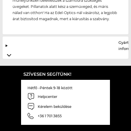
műhelyünkben beleillesszék a számodra szükséges
üvegeket. Pillanatok alatt kész a szemüveged, és máris
nálad van otthon! Ha az Edel-Optics-nál vásárolsz, a legjobb
árat biztosítod magadnak, mert a kiárusítás a szabvány.
Gyártó
infor
SZÍVESEN SEGÍTÜNK!
Hétfő -Péntek 9-18 között
Helpcenter
Kérelem beküldése
+36 1 701 3855