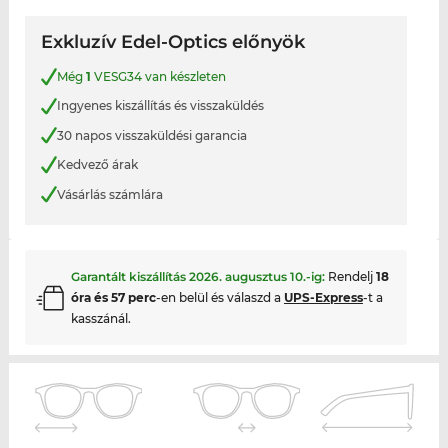
Exkluzív Edel-Optics előnyök
Még
1
VESG34 van készleten
Ingyenes kiszállítás és visszaküldés
30 napos visszaküldési garancia
Kedvező árak
Vásárlás számlára
Garantált kiszállítás
2026. augusztus 10.
-ig:
Rendelj
18
óra és 57 perc
-en belül és válaszd a
UPS-Express
-t a
kasszánál.