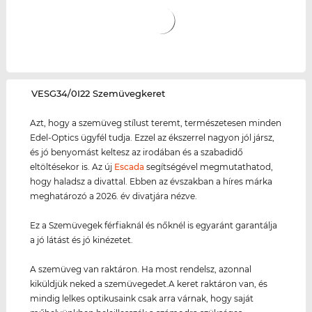
‌VESG34/0I22 Szemüvegkeret
Azt, hogy a szemüveg stílust teremt, természetesen minden
Edel-Optics ügyfél tudja. Ezzel az ékszerrel nagyon jól jársz,
és jó benyomást keltesz az irodában és a szabadidő
eltöltésekor is. Az új
Escada
segítségével megmutathatod,
hogy haladsz a divattal. Ebben az évszakban a híres márka
meghatározó a 2026. év divatjára nézve.
Ez a Szemüvegek férfiaknál és nőknél is egyaránt garantálja
a jó látást és jó kinézetet.
A szemüveg van raktáron. Ha most rendelsz, azonnal
kiküldjük neked a szemüvegedet.A keret raktáron van, és
mindig lelkes optikusaink csak arra várnak, hogy saját