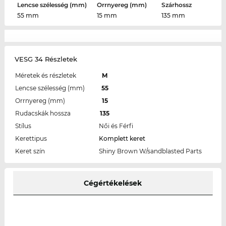
Lencse szélesség (mm)
Orrnyereg (mm)
Szárhossz
55 mm
15 mm
135 mm
VESG 34 Részletek
Méretek és részletek
M
Lencse szélesség (mm)
55
Orrnyereg (mm)
15
Rudacskák hossza
135
Stílus
Női és Férfi
Kerettipus
Komplett keret
Keret szín
Shiny Brown W/sandblasted Parts
Cégértékelések