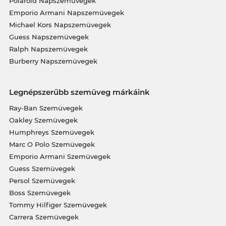
Polaroid Napszemüvegek
Emporio Armani Napszemüvegek
Michael Kors Napszemüvegek
Guess Napszemüvegek
Ralph Napszemüvegek
Burberry Napszemüvegek
Legnépszerűbb szemüveg márkáink
Ray-Ban Szemüvegek
Oakley Szemüvegek
Humphreys Szemüvegek
Marc O Polo Szemüvegek
Emporio Armani Szemüvegek
Guess Szemüvegek
Persol Szemüvegek
Boss Szemüvegek
Tommy Hilfiger Szemüvegek
Carrera Szemüvegek