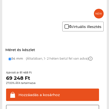
Virtuális illesztés
Méret és készlet
54 mm
(Általában, 1- 2 héten belül fel van adva)
81 468 Ft
Ajánlott ár
69 248
Ft
27.00% ÁFA tartalmazva
Hozzáadás a
kosárhoz