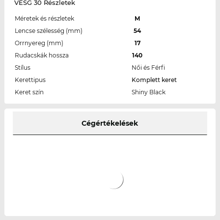
VESG 30 Részletek
Méretek és részletek
M
Lencse szélesség (mm)
54
Orrnyereg (mm)
17
Rudacskák hossza
140
Stílus
Női és Férfi
Kerettipus
Komplett keret
Keret szín
Shiny Black
Cégértékelések