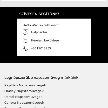
SZÍVESEN SEGÍTÜNK!
Hétfő -Péntek 9-18 között
Helpcenter
Kérelem beküldése
+36 1 701 3855
Legnépszerűbb napszemüveg márkáink
Ray-Ban Napszemüvegek
Oakley Napszemüvegek
Persol Napszemüvegek
Carrera Napszemüvegek