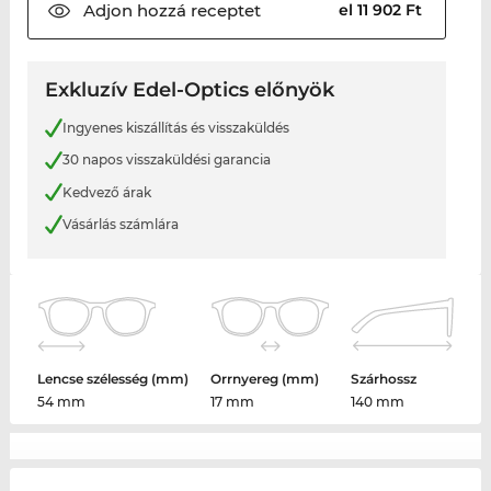
Adjon hozzá
receptet
el 11 902 Ft
Exkluzív Edel-Optics előnyök
Ingyenes kiszállítás és visszaküldés
30 napos visszaküldési garancia
Kedvező árak
Vásárlás számlára
Lencse szélesség (mm)
Orrnyereg (mm)
Szárhossz
54 mm
17 mm
140 mm