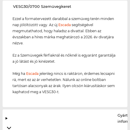
‌VESG30/0700 Szemüvegkeret
Ezzel a formatervezett darabbal a szemüveg terén minden
nap jólöltözött vagy. Az új
Escada
segítségével
megmutathatod, hogy haladsz a divattal. Ebben az
évszakban a híres márka meghatározó a 2026. év divatjára
nézve.
Ez a Szemüvegek férfiaknál és nőknél is egyaránt garantálja
a jó látást és jó kinézetet.
Még ha
Escada
jelenleg nincs is raktáron, érdemes lecsapni
rá, mert ez az ár verhetetlen. Nálunk az online boltban
tartósan alacsonyak az árak. Ilyen olcsón kiárusításkor sem
kaphatod meg a VESG30-t.
Gyártó
infor