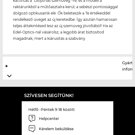
kattintás a "Dioptriás szemüveg"-re, és a modell a
raktárunkból a műtőasztalra kerül, a sebészi pontossággal
dolgozó optikusaink elé. Ők beleteszik a Te értékeiddel
rendelkező üveget az új keretedbe. Így azután hamarosan
teljes áttekintésed lesz az új szemüveg jóvoltából! Ha az
Edel-Optics-nál vásárolsz, a legjobb árat biztosítod
magadnak, mert a kiárusítás a szabvány.
Gyártó
infor
SZÍVESEN SEGÍTÜNK!
Hétfő -Péntek 9-18 között
Helpcenter
Kérelem beküldése