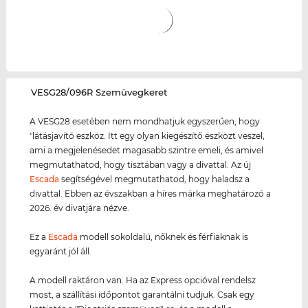
‌VESG28/096R Szemüvegkeret
A VESG28 esetében nem mondhatjuk egyszerűen, hogy
"látásjavító eszköz. Itt egy olyan kiegészítő eszközt veszel,
ami a megjelenésedet magasabb szintre emeli, és amivel
megmutathatod, hogy tisztában vagy a divattal. Az új
Escada
segítségével megmutathatod, hogy haladsz a
divattal. Ebben az évszakban a híres márka meghatározó a
2026. év divatjára nézve.
Ez a
Escada
modell sokoldalú, nőknek és férfiaknak is
egyaránt jól áll.
A modell raktáron van. Ha az Express opcióval rendelsz
most, a szállítási időpontot garantálni tudjuk. Csak egy