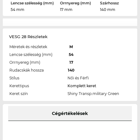
Lencse szélesség (mm)
Orrnyereg (mm)
Szárhossz
54 mm
17 mm
140 mm
VESG 28 Részletek
Méretek és részletek
M
Lencse szélesség (mm)
54
Orrnyereg (mm)
17
Rudacskák hossza
140
Stílus
Női és Férfi
Kerettipus
Komplett keret
Keret szín
Shiny Transp.military Green
Cégértékelések