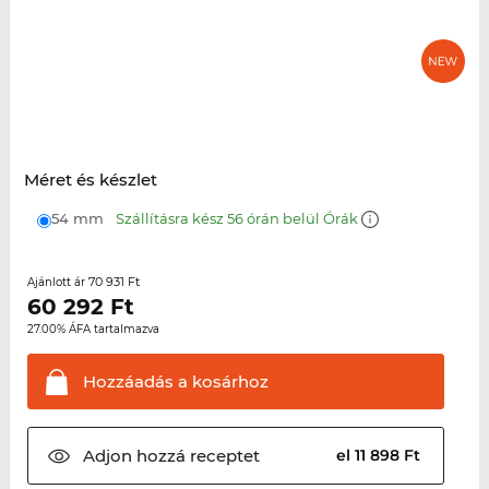
Méret és készlet
54 mm
Szállításra kész 56 órán belül Órák
70 931 Ft
Ajánlott ár
60 292
Ft
27.00% ÁFA tartalmazva
Hozzáadás a
kosárhoz
Adjon hozzá
receptet
el 11 898 Ft