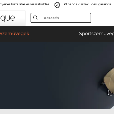
gyenes kiszállítás és visszaküldés
30 napos visszaküldési garancia
Szemüvegek
Sportszemüve