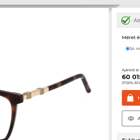
Ál
Méret é
54
Ajánlott á
60 01
27.00% ÁF