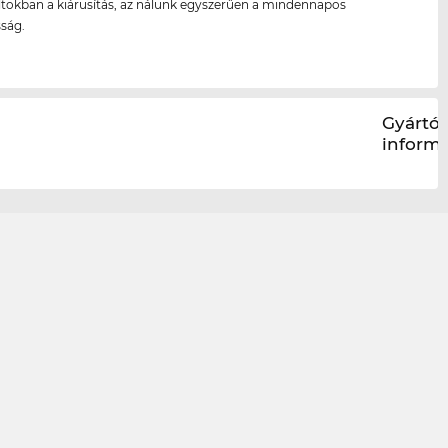
ltokban a kiárusítás, az nálunk egyszerűen a mindennapos
ság.
Gyártói
inform