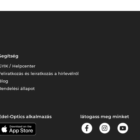
Segítség
GYIK / Helpcenter
Feliratkozás és leiratkozás a hírlevélről
Blog
Rendelési állapot
Edel-Optics alkalmazás
látogass meg minket