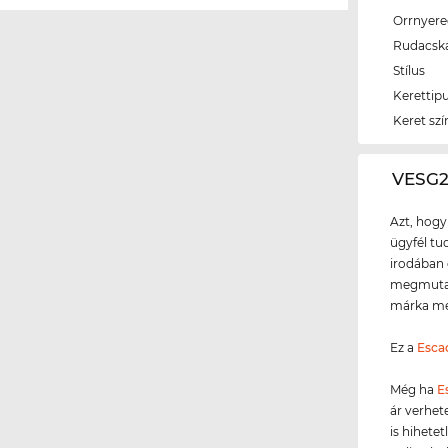
Orrnyer
Rudacsk
Stílus
Kerettip
Keret szí
‌VESG
Azt, hogy
ügyfél tud
irodában 
megmutath
márka meg
Ez a
Esca
Még ha
E
ár verhet
is hihete