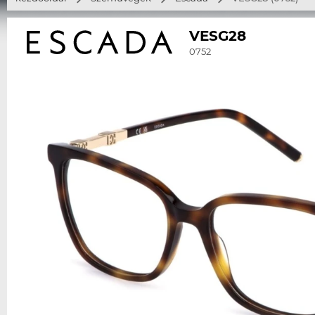
VESG28
0752