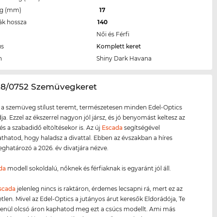
eg (mm)
17
ák hossza
140
Női és Férfi
us
Komplett keret
n
Shiny Dark Havana
28/0752 Szemüvegkeret
 a szemüveg stílust teremt, természetesen minden Edel-Optics
ja. Ezzel az ékszerrel nagyon jól jársz, és jó benyomást keltesz az
és a szabadidő eltöltésekor is. Az új
Escada
segítségével
atod, hogy haladsz a divattal. Ebben az évszakban a híres
határozó a 2026. év divatjára nézve.
da
modell sokoldalú, nőknek és férfiaknak is egyaránt jól áll.
scada
jelenleg nincs is raktáron, érdemes lecsapni rá, mert ez az
etlen. Mivel az Edel-Optics a jutányos árut keresők Eldorádója, Te
tlenül olcsó áron kaphatod meg ezt a csúcs modellt. Ami más