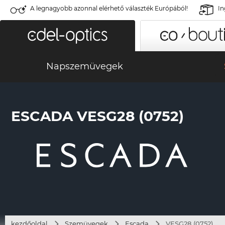
A legnagyobb azonnal elérhető választék Európából!
In
Napszemüvegek
ESCADA VESG28 (0752)
kezdőoldal
Szemüvegek
Escada
VESG28 (0752)