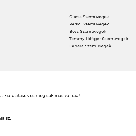
Guess Szemüvegek
Persol Szemüvegek
Boss Szemüvegek
Tommy Hilfiger Szemüvegek
Carrera Szemüvegek
át kiárusítások és még sok más vár rád!
alálsz
.