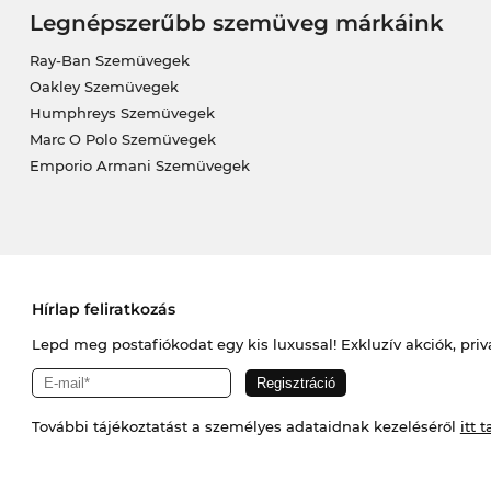
Legnépszerűbb szemüveg márkáink
Ray-Ban Szemüvegek
Oakley Szemüvegek
Humphreys Szemüvegek
Marc O Polo Szemüvegek
Emporio Armani Szemüvegek
Hírlap feliratkozás
Lepd meg postafiókodat egy kis luxussal! Exkluzív akciók, priv
További tájékoztatást a személyes adataidnak kezeléséről
itt t