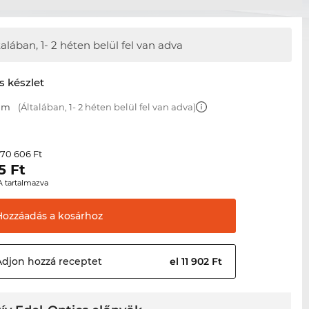
talában,
1- 2 héten belül fel van adva
s készlet
 mm
(Általában, 1- 2 héten belül fel van adva)
70 606 Ft
r
5
Ft
A tartalmazva
Hozzáadás a
kosárhoz
Adjon hozzá
receptet
el 11 902 Ft