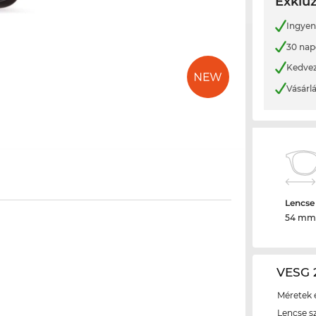
Exkluz
Ingyene
30 nap
Kedvez
Vásárl
Lencse
54 mm
VESG 
Méretek é
Lencse s