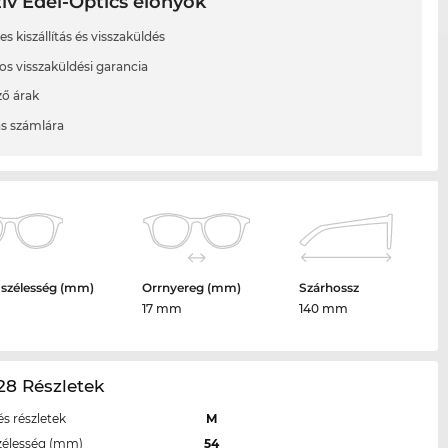
ív Edel-Optics előnyök
s kiszállítás és visszaküldés
os visszaküldési garancia
ő árak
ás számlára
 szélesség (mm)
Orrnyereg (mm)
Szárhossz
17 mm
140 mm
28 Részletek
s részletek
M
zélesség (mm)
54