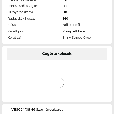
Lencse szélesség (mm)
54
Orrnyereg (mm)
18
Rudacskák hossza
140
Stílus
Női és Férfi
Kerettipus
Komplett keret
Keret szín
Shiny Striped Green
Cégértékelések
‌VESG24/09N6 Szemüvegkeret