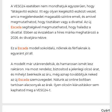
A VESG24 esetében nem mondhatjuk egyszerűen, hogy
"látásjavító eszköz. Itt egy olyan kiegészítő eszközt veszel,
ami a megjelenésedet magasabb szintre emeli, és amivel
megmutathatod, hogy tisztában vagy a divattal. Az új
Escada
segítségével megmutathatod, hogy haladsz a
divattal. Ebben az évszakban a híres márka meghatározó a
2026. év divatjára nézve.
Ez a
Escada
modell sokoldalú, nőknek és férfiaknak is
egyaránt jól áll.
A modellt már utánrendeltük, és hamarosan ismét lesz
raktáron. Ha most rendelsz, biztosítod a jelenlegi olcsó árat,
és mihelyt beérkezik az áru, még aznap továbbítjuk neked
az új
Escada
szemüvegedet. Nálunk az online boltban
tartósan alacsonyak az árak. Ilyen olcsón kiárusításkor sem
kaphatod meg a VESG24-t.
Gyártó