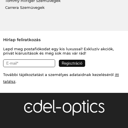
Tommy Hilfiger Szemüvegek
Carrera Szemüvegek
Hírlap feliratkozás
Lepd meg postafiókodat egy kis luxussal! Exkluzív akciók,
privát kiárusítások és még sok más vár rád!
További tájékoztatást a személyes adataidnak kezeléséről
itt
találsz
.