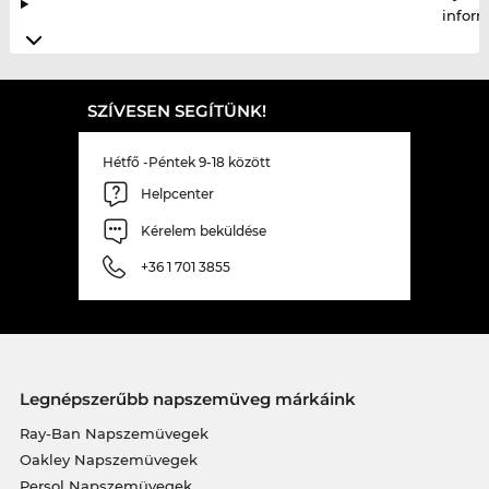
infor
SZÍVESEN SEGÍTÜNK!
Hétfő -Péntek 9-18 között
Helpcenter
Kérelem beküldése
+36 1 701 3855
Legnépszerűbb napszemüveg márkáink
Ray-Ban Napszemüvegek
Oakley Napszemüvegek
Persol Napszemüvegek