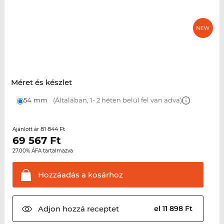
Méret és készlet
54 mm
(Általában, 1- 2 héten belül fel van adva)
81 844 Ft
Ajánlott ár
69 567
Ft
27.00% ÁFA tartalmazva
Hozzáadás a
kosárhoz
Adjon hozzá
receptet
el 11 898 Ft