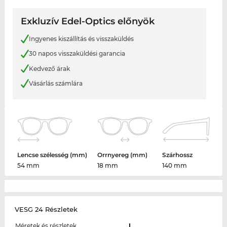
Exkluzív Edel-Optics előnyök
Ingyenes kiszállítás és visszaküldés
30 napos visszaküldési garancia
Kedvező árak
Vásárlás számlára
Lencse szélesség (mm)
Orrnyereg (mm)
Szárhossz
54 mm
18 mm
140 mm
VESG 24 Részletek
Méretek és részletek
L