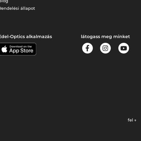
Blog
Rendelési állapot
Edel-Optics alkalmazás
látogass meg minket
fel