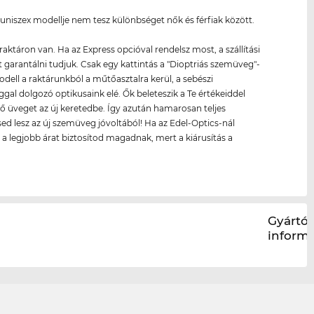
uniszex modellje nem tesz különbséget nők és férfiak között.
raktáron van. Ha az Express opcióval rendelsz most, a szállítási
 garantálni tudjuk. Csak egy kattintás a "Dioptriás szemüveg"-
modell a raktárunkból a műtőasztalra kerül, a sebészi
gal dolgozó optikusaink elé. Ők beleteszik a Te értékeiddel
ő üveget az új keretedbe. Így azután hamarosan teljes
sed lesz az új szemüveg jóvoltából! Ha az Edel-Optics-nál
, a legjobb árat biztosítod magadnak, mert a kiárusítás a
.
Gyártói
inform