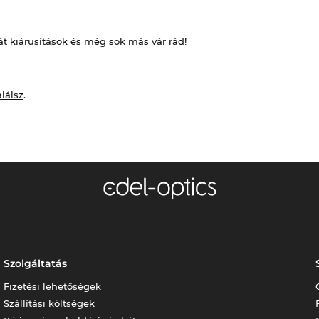
át kiárusítások és még sok más vár rád!
alálsz
.
Szolgáltatás
Fizetési lehetőségek
Szállítási költségek