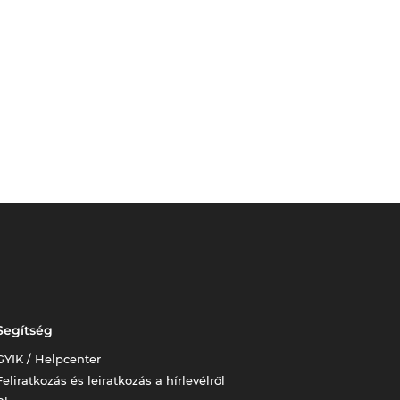
Segítség
GYIK / Helpcenter
Feliratkozás és leiratkozás a hírlevélről