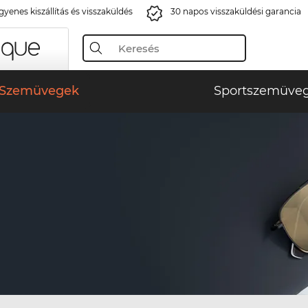
gyenes kiszállítás és visszaküldés
30 napos visszaküldési garancia
Szemüvegek
Sportszemüve