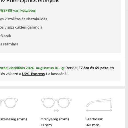
ív Edel-Optics előnyök
ESF88 van készleten
s kiszállítás és visszaküldés
os visszaküldési garancia
ő árak
ás számlára
ntált kiszállítás
2026. augusztus 10.
-ig:
Rendelj
17 óra és 49 perc
-en
l és válaszd a
UPS-Express
-t a kasszánál.
 szélesség (mm)
Orrnyereg (mm)
Szárhossz
19 mm
140 mm