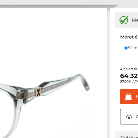
M
Méret é
52 
Ajánlott á
64 3
27.00% ÁF