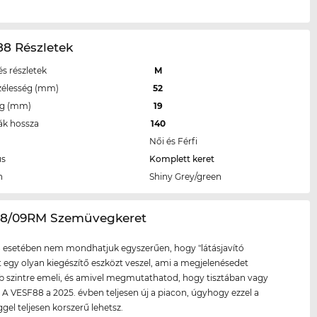
88 Részletek
s részletek
M
zélesség (mm)
52
eg (mm)
19
ák hossza
140
Női és Férfi
us
Komplett keret
n
Shiny Grey/green
88/09RM Szemüvegkeret
 esetében nem mondhatjuk egyszerűen, hogy "látásjavító
tt egy olyan kiegészítő eszközt veszel, ami a megjelenésedet
szintre emeli, és amivel megmutathatod, hogy tisztában vagy
l. A VESF88 a 2025. évben teljesen új a piacon, úgyhogy ezzel a
el teljesen korszerű lehetsz.