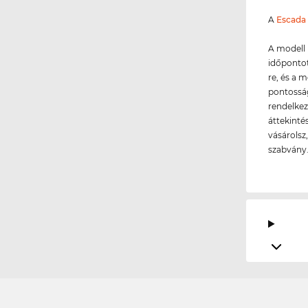
A
Escada
A modell 
időpontot
re, és a 
pontosság
rendelkez
áttekinté
vásárolsz
szabvány