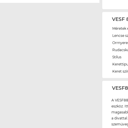
VESF 
Méretek é
Lencse s
Orrnyer
Rudacsk
Stílus
Kerettip
Keret szí
‌VESF
A VESF88
eszköz. I
magasabb 
a divatta
szemüvegg