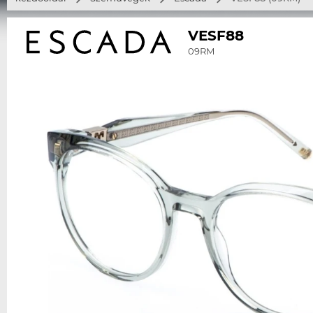
VESF88
09RM