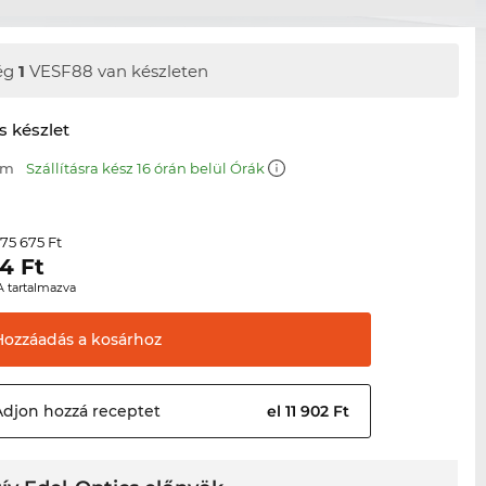
ég
1
VESF88 van készleten
s készlet
mm
Szállításra kész 16 órán belül Órák
75 675 Ft
r
24
Ft
A tartalmazva
Hozzáadás a
kosárhoz
Adjon hozzá
receptet
el 11 902 Ft