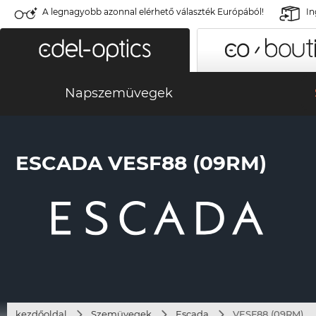
A legnagyobb azonnal elérhető választék Európából!
In
Napszemüvegek
ESCADA VESF88 (09RM)
kezdőoldal
Szemüvegek
Escada
VESF88 (09RM)