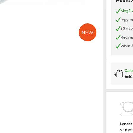
Exkluz
Még
1
V
Ingyene
30 nap
Kedvez
Vásárl
Gara
belü
Lencse
52 mm