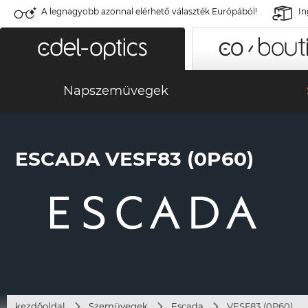
A legnagyobb azonnal elérhető választék Európából!
In
Napszemüvegek
ESCADA VESF83 (0P60)
kezdőoldal
Szemüvegek
Escada
VESF83 (0P60)