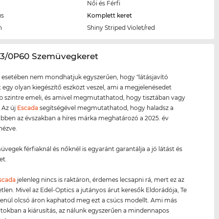
Női és Férfi
us
Komplett keret
n
Shiny Striped Violet/red
83/0P60 Szemüvegkeret
 esetében nem mondhatjuk egyszerűen, hogy "látásjavító
tt egy olyan kiegészítő eszközt veszel, ami a megjelenésedet
szintre emeli, és amivel megmutathatod, hogy tisztában vagy
. Az új
Escada
segítségével megmutathatod, hogy haladsz a
 Ebben az évszakban a híres márka meghatározó a 2025. év
 nézve.
üvegek férfiaknál és nőknél is egyaránt garantálja a jó látást és
et.
scada
jelenleg nincs is raktáron, érdemes lecsapni rá, mert ez az
etlen. Mivel az Edel-Optics a jutányos árut keresők Eldorádója, Te
tlenül olcsó áron kaphatod meg ezt a csúcs modellt. Ami más
ltokban a kiárusítás, az nálunk egyszerűen a mindennapos