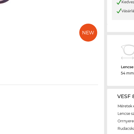
Kedvez
Vásárl
Lencse
54 mm
VESF 8
Méretek é
Lencse s
Orrnyer
Rudacsk