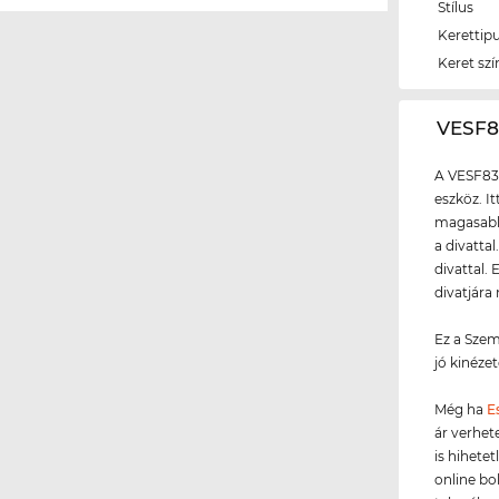
Stílus
Kerettip
Keret szí
‌VESF
A VESF83
eszköz. I
magasabb 
a divattal
divattal.
divatjára
Ez a Szem
jó kinézet
Még ha
E
ár verhet
is hihete
online bo