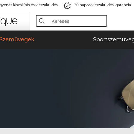
gyenes kiszállítás és visszaküldés
30 napos visszaküldési garancia
Szemüvegek
Sportszemüve