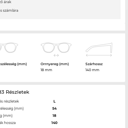
ő árak
ás számlára
 szélesség (mm)
Orrnyereg (mm)
Szárhossz
18 mm
140 mm
3 Részletek
s részletek
L
zélesség (mm)
54
eg (mm)
18
ák hossza
140