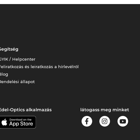
Segítség
GYIK / Helpcenter
Feliratkozás és leiratkozás a hírlevélről
Blog
Rendelési állapot
Edel-Optics alkalmazás
látogass meg minket