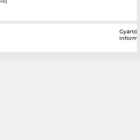
ság.
Gyártói
inform