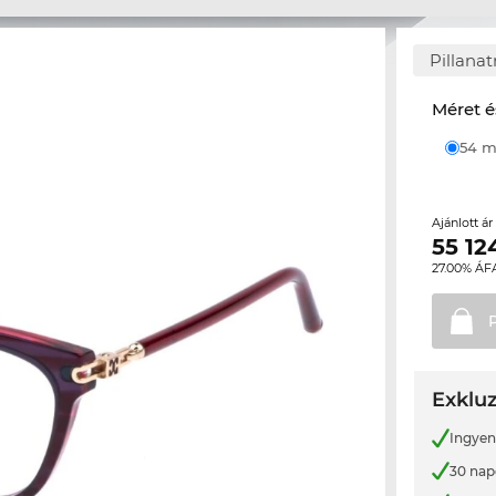
Pillana
Méret é
54
Ajánlott á
55 12
27.00% ÁF
Exkluz
Ingyene
30 nap