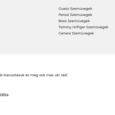
Guess Szemüvegek
Persol Szemüvegek
Boss Szemüvegek
Tommy Hilfiger Szemüvegek
Carrera Szemüvegek
át kiárusítások és még sok más vár rád!
alálsz
.