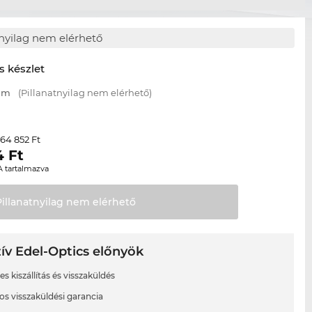
tnyilag nem elérhető
s készlet
 mm
(Pillanatnyilag nem elérhető)
64 852 Ft
r
4
Ft
A tartalmazva
Pillanatnyilag nem
elérhető
ív Edel-Optics előnyök
s kiszállítás és visszaküldés
os visszaküldési garancia