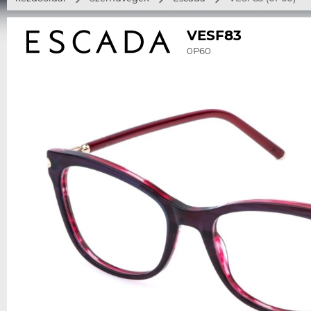
VESF83
0P60