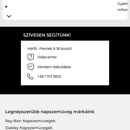
Gyártó
infor
SZÍVESEN SEGÍTÜNK!
Hétfő -Péntek 9-18 között
Helpcenter
Kérelem beküldése
+36 1 701 3855
Legnépszerűbb napszemüveg márkáink
Ray-Ban Napszemüvegek
Oakley Napszemüvegek