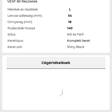
VESF 83 Részletek
Méretek és részletek
L
Lencse szélesség (mm)
54
Orrnyereg (mm)
18
Rudacskák hossza
140
Stílus
Női és Férfi
Kerettipus
Komplett keret
Keret szín
Shiny Black
Cégértékelések