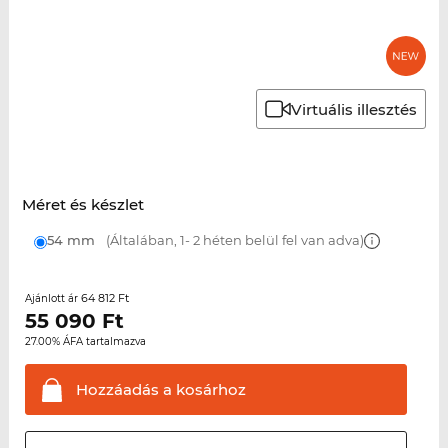
Virtuális illesztés
Méret és készlet
54 mm
(Általában, 1- 2 héten belül fel van adva)
64 812 Ft
Ajánlott ár
55 090
Ft
27.00% ÁFA tartalmazva
Hozzáadás a
kosárhoz