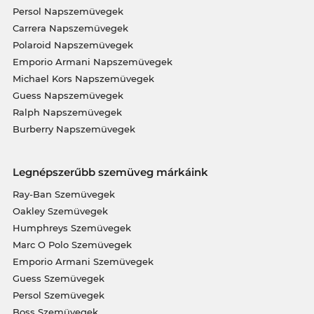
Persol Napszemüvegek
Carrera Napszemüvegek
Polaroid Napszemüvegek
Emporio Armani Napszemüvegek
Michael Kors Napszemüvegek
Guess Napszemüvegek
Ralph Napszemüvegek
Burberry Napszemüvegek
Legnépszerűbb szemüveg márkáink
Ray-Ban Szemüvegek
Oakley Szemüvegek
Humphreys Szemüvegek
Marc O Polo Szemüvegek
Emporio Armani Szemüvegek
Guess Szemüvegek
Persol Szemüvegek
Boss Szemüvegek