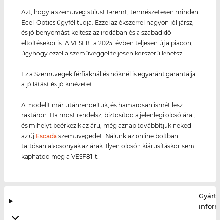
Azt, hogy a szemüveg stílust teremt, természetesen minden
Edel-Optics ügyfél tudja. Ezzel az ékszerrel nagyon jól jársz,
és jó benyomást keltesz az irodában és a szabadidő
eltöltésekor is. A VESF81 a 2025. évben teljesen új a piacon,
úgyhogy ezzel a szemüveggel teljesen korszerű lehetsz.
Ez a Szemüvegek férfiaknál és nőknél is egyaránt garantálja
a jó látást és jó kinézetet.
A modellt már utánrendeltük, és hamarosan ismét lesz
raktáron. Ha most rendelsz, biztosítod a jelenlegi olcsó árat,
és mihelyt beérkezik az áru, még aznap továbbítjuk neked
az új
Escada
szemüvegedet. Nálunk az online boltban
tartósan alacsonyak az árak. Ilyen olcsón kiárusításkor sem
kaphatod meg a VESF81-t.
Gyártó
infor