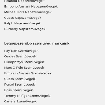
Polaroid Napszemüvegek
Emporio Armani Napszemüvegek
Michael Kors Napszemüvegek
Guess Napszemüvegek
Ralph Napszemüvegek
Burberry Napszemüvegek
Legnépszerűbb szemüveg márkáink
Ray-Ban Szemüvegek
Oakley Szemüvegek
Humphreys Szemüvegek
Marc O Polo Szemüvegek
Emporio Armani Szemüvegek
Guess Szemüvegek
Persol Szemüvegek
Boss Szemüvegek
Tommy Hilfiger Szemüvegek
Carrera Szemüvegek