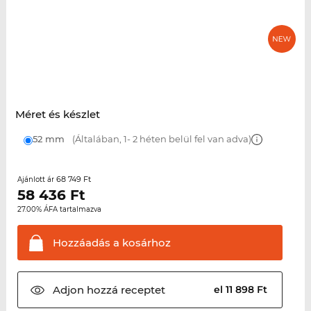
Méret és készlet
52 mm
(Általában, 1- 2 héten belül fel van adva)
68 749 Ft
Ajánlott ár
58 436
Ft
27.00% ÁFA tartalmazva
Hozzáadás a
kosárhoz
Adjon hozzá
receptet
el 11 898 Ft