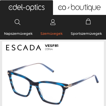
0
Napszemüvegek
Szemüvegek
Sportszemüvegek
VESF81
09N4