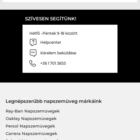
SZÍVESEN SEGÍTÜNK!
Hétfő -Péntek 9-18 között
Helpcenter
Kérelem beküldése
+36 1 701 3855
Legnépszerűbb napszemüveg márkáink
Ray-Ban Napszemüvegek
Oakley Napszemüvegek
Persol Napszemüvegek
Carrera Napszemüvegek