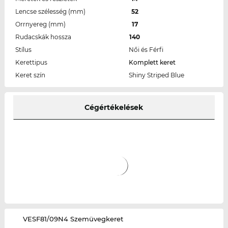
Lencse szélesség (mm)
52
Orrnyereg (mm)
17
Rudacskák hossza
140
Stílus
Női és Férfi
Kerettipus
Komplett keret
Keret szín
Shiny Striped Blue
Cégértékelések
‌VESF81/09N4 Szemüvegkeret