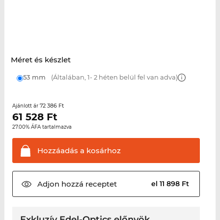
Méret és készlet
53 mm
(Általában, 1- 2 héten belül fel van adva)
72 386 Ft
Ajánlott ár
61 528
Ft
27.00% ÁFA tartalmazva
Hozzáadás a
kosárhoz
Adjon hozzá
receptet
el 11 898 Ft
Exkluzív Edel-Optics előnyök