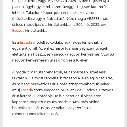
nap jólöltözött vagy. A VESF33 a 2025. évben teljesen új a
piacon, úgyhogy ezzel a szemüveggel teljesen korszerű
lehetsz. Tulajdonképpen jobban illene a kedvenc
öltözékedhez egy másik stílus? Nézd meg a VESF33 más
stílusú modelljeit is a kínálatunkban a 2024. és 2025. évi
Escada
kínálatunkban.
Ez a
Escada
modell sokoldalú, nőknek és férfiaknak is
egyaránt jól áll. Az ehhez hasonló
műanyag
szemüvegek
élettartama hosszú, és viseletük nagyon kényelmes. VESF33
nagyon kényelmesen ül az orron és a füleken.
A modellt már utánrendeltük, és hamarosan ismét lesz
raktáron. Ha most rendelsz, biztosítod a jelenlegi olcsó árat,
és mihelyt beérkezik az áru, még aznap továbbítjuk neked
az új
Escada
szemüvegedet. Mivel az Edel-Optics a jutányos
árut keresők Eldorádója, Te is hihetetlenül olcsó áron
kaphatod meg ezt a csúcs modellt. Ami más online
boltokban a kiárusítás, az nálunk egyszerűen a
mindennapos takarékosság.