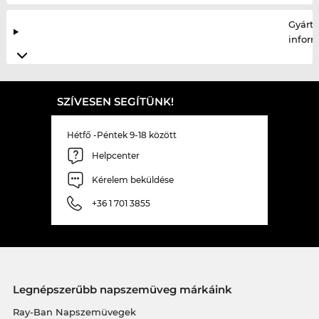
Gyártó
infor
SZÍVESEN SEGÍTÜNK!
Hétfő -Péntek 9-18 között
Helpcenter
Kérelem beküldése
+36 1 701 3855
Legnépszerűbb napszemüveg márkáink
Ray-Ban Napszemüvegek