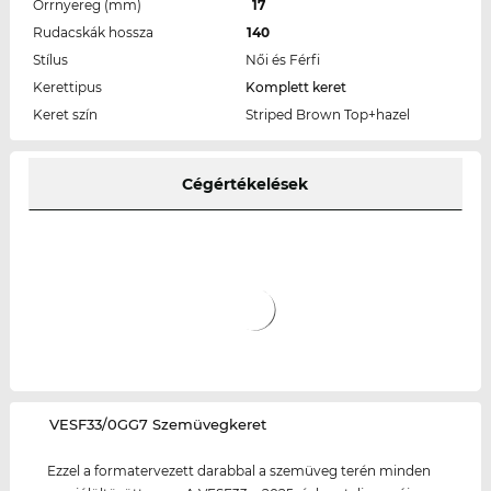
Orrnyereg (mm)
17
Rudacskák hossza
140
Stílus
Női és Férfi
Kerettipus
Komplett keret
Keret szín
Striped Brown Top+hazel
Cégértékelések
‌VESF33/0GG7 Szemüvegkeret
Ezzel a formatervezett darabbal a szemüveg terén minden