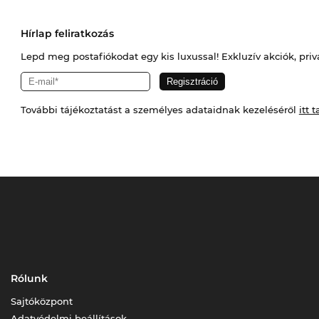
Hírlap feliratkozás
Lepd meg postafiókodat egy kis luxussal! Exkluzív akciók, priv
További tájékoztatást a személyes adataidnak kezeléséről
itt t
Rólunk
Sajtóközpont
Adatvédelmi beállítások