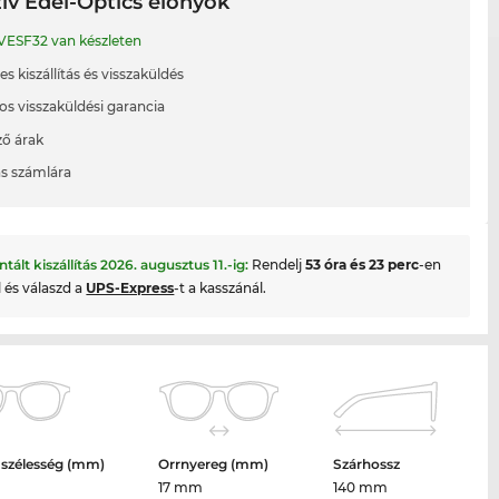
ív Edel-Optics előnyök
VESF32 van készleten
s kiszállítás és visszaküldés
os visszaküldési garancia
ő árak
ás számlára
ntált kiszállítás
2026. augusztus 11.
-ig:
Rendelj
53 óra és 23 perc
-en
l és válaszd a
UPS-Express
-t a kasszánál.
 szélesség (mm)
Orrnyereg (mm)
Szárhossz
17 mm
140 mm