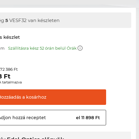
ég
5
VESF32 van készleten
s készlet
 mm
Szállításra kész 52 órán belül Órák
72 386 Ft
r
8
Ft
A tartalmazva
Hozzáadás a
kosárhoz
Adjon hozzá
receptet
el 11 898 Ft