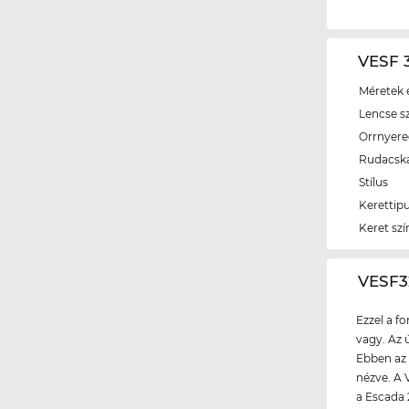
VESF 3
Méretek é
Lencse s
Orrnyer
Rudacsk
Stílus
Kerettip
Keret szí
‌VESF
Ezzel a f
vagy. Az 
Ebben az 
nézve. A 
a Escada 