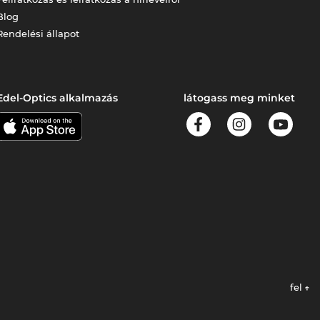
Blog
Rendelési állapot
Edel-Optics alkalmazás
látogass meg minket
fel