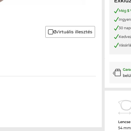
Exkluz
Még
5
Ingyene
30 nap
Virtuális illesztés
Kedvez
Vásárl
Gara
belü
Lencse
54 mm