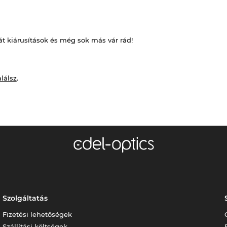
át kiárusítások és még sok más vár rád!
alálsz
.
Szolgáltatás
Fizetési lehetőségek
Szállítási költségek