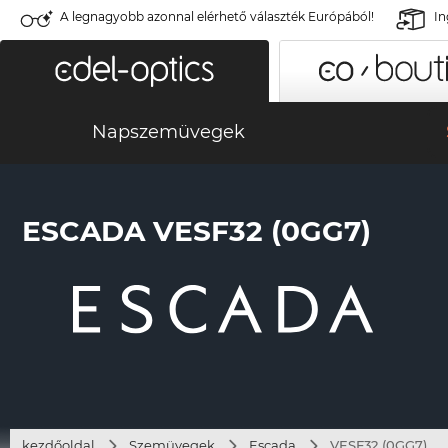
A legnagyobb azonnal elérhető választék Európából!
In
Napszemüvegek
ESCADA VESF32 (0GG7)
kezdőoldal
Szemüvegek
Escada
VESF32 (0GG7)