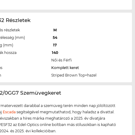
2 Részletek
s részletek
M
zélesség (mm)
54
eg (mm)
17
ák hossza
140
Női és Férfi
us
Komplett keret
n
Striped Brown Top+hazel
32/0GG7 Szemüvegkeret
ormatervezett darabbal a szemüveg terén minden nap jólöltözött
új
Escada
segítségével megmutathatod, hogy haladsz a divattal.
évszakban a híres márka meghatározó a 2025. év divatjára
VESF32 az Edel-Optics online boltban más stílusokban is kapható
2024. és 2025. évi kollekcióiban.