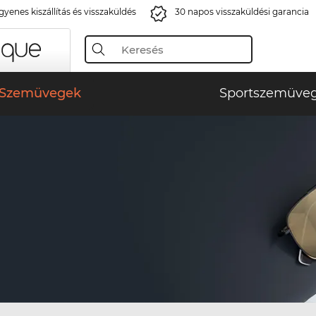
gyenes kiszállítás és visszaküldés
30 napos visszaküldési garancia
Szemüvegek
Sportszemüve