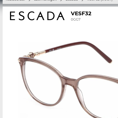
VESF32
0GG7