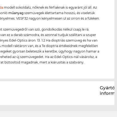
da
modell sokoldalú, nőknek és férfiaknak is egyaránt jól áll. Az
sonló
műanyag
szemüvegek élettartama hosszú, és viseletük
nyelmes. VESF32 nagyon kényelmesen ül az orron és a füleken.
nt szemüvegedről van szó, gondolkodás nélkül csapj le rá.
van ez a darab számodra, és azonnal tudjuk szállítani a szuper
yes Edel-Optics áron. 13. 1.2 Ha dioptriás szemüveg és ha van
 modell raktáron van, és a Te dioptria értékeidnek megfelelően
üvegeket gyorsan beleteszik a keretbe, úgyhogy nagyon hamar a
eheted az új szemüvegedet. Ha az Edel-Optics-nál vásárolsz, a
rat biztosítod magadnak, mert a kiárusítás a szabvány.
Gyártói
inform