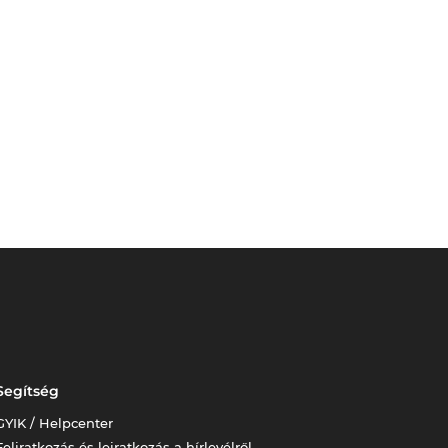
Segítség
GYIK / Helpcenter
Feliratkozás és leiratkozás a hírlevélről