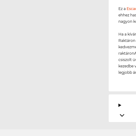
Ez a
Esca
ehhez ha
nagyon ké
Ha a kívá
Raktáron 
kedvezmén
raktáronA
csiszolt 
kezedbe v
legjobb á