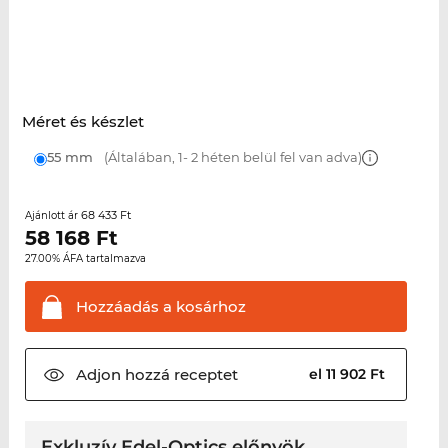
Méret és készlet
55 mm
(Általában, 1- 2 héten belül fel van adva)
68 433 Ft
Ajánlott ár
58 168
Ft
27.00% ÁFA tartalmazva
Hozzáadás a
kosárhoz
Adjon hozzá
receptet
el 11 902 Ft
Exkluzív Edel-Optics előnyök