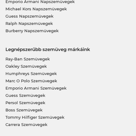
Emporio Armani Napszemüvegek
Michael Kors Napszemüvegek
Guess Napszemüvegek
Ralph Napszemüvegek
Burberry Napszemüvegek
Legnépszerűbb szemüveg márkáink
Ray-Ban Szemüvegek
Oakley Szemüvegek
Humphreys Szemüvegek
Marc O Polo Szemüvegek
Emporio Armani Szemüvegek
Guess Szemüvegek
Persol Szemüvegek
Boss Szemüvegek
Tommy Hilfiger Szemüvegek
Carrera Szemüvegek