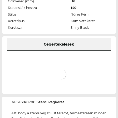
Orrnyereg (mm)
16
Rudacskák hossza
140
Stílus
Női és Férfi
Kerettipus
Komplett keret
Keret szín
Shiny Black
Cégértékelések
‌VESF30/0700 Szemüvegkeret
Azt, hogy a szemüveg stílust teremt, természetesen minden