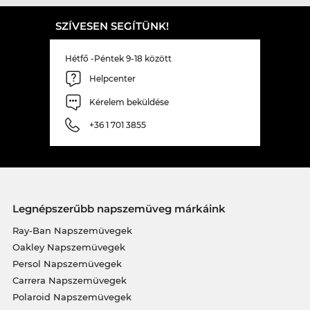
SZÍVESEN SEGÍTÜNK!
Hétfő -Péntek 9-18 között
Helpcenter
Kérelem beküldése
+36 1 701 3855
Legnépszerűbb napszemüveg márkáink
Ray-Ban Napszemüvegek
Oakley Napszemüvegek
Persol Napszemüvegek
Carrera Napszemüvegek
Polaroid Napszemüvegek