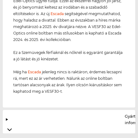
Edel-Optics ügyfél tudja. Ezzel az ékszerrel nagyon jól jársz,
és jó benyomást keltesz az irodában és a szabadidő
eltöltésekor is. Az új
Escada
segítségével megmutathatod,
hogy haladsz a divattal. Ebben az évszakban a híres márka
meghatározó a 2025. év divatjára nézve. A VESF30 az Edel-
Optics online boltban más stílusokban is kapható a Escada
2024. és 2025. évi kollekcióiban.
Ez a Szemüvegek férfiaknál és nőknél is egyaránt garantálja
a jó látást és jó kinézetet.
Még ha
Escada
jelenleg nincs is raktáron, érdemes lecsapni
rá, mert ez az ár verhetetlen. Nálunk az online boltban
tartósan alacsonyak az árak. Ilyen olcsón kiárusításkor sem
kaphatod meg a VESF30-t.
Gyártó
infor