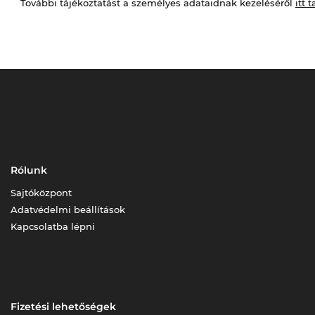
További tájékoztatást a személyes adataidnak kezeléséről
itt t
Rólunk
Sajtóközpont
Adatvédelmi beállítások
Kapcsolatba lépni
Fizetési lehetőségek