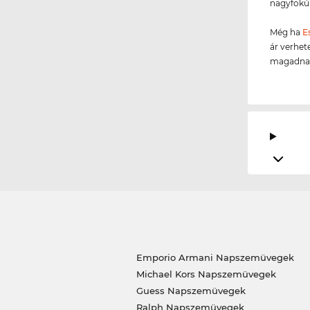
nagyfokú 
Még ha
E
ár verhete
magadnak,
Emporio Armani Napszemüvegek
Michael Kors Napszemüvegek
Guess Napszemüvegek
Ralph Napszemüvegek