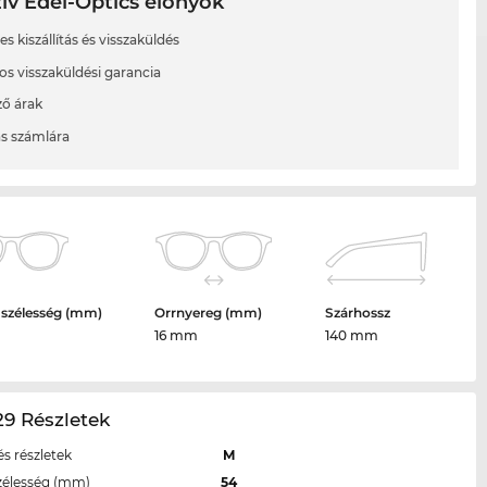
ív Edel-Optics előnyök
s kiszállítás és visszaküldés
os visszaküldési garancia
ő árak
ás számlára
 szélesség (mm)
Orrnyereg (mm)
Szárhossz
16 mm
140 mm
9 Részletek
s részletek
M
zélesség (mm)
54