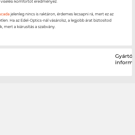
viselési komfortot eredményez.
scada
jelenleg nincs is raktáron, érdemes lecsapni rá, mert ez az
tlen. Ha az Edel-Optics-nál vásárolsz, a legjobb árat biztosítod
 mert a kiárusítás a szabvány.
Gyártói
inform