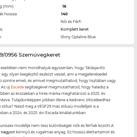
eg (mm)
16
ák hossza
140
Női és Férfi
us
Komplett keret
n
Shiny Oplaline Blue
29/0956 Szemüvegkeret
 esetében nem mondhatjuk egyszerűen, hogy "látásjavító
tt egy olyan kiegészítő eszközt veszel, ami a megjelenésedet
szintre emeli, és amivel megmutathatod, hogy tisztában vagy
. Az új
Escada
segítségével megmutathatod, hogy haladsz a
 Ebben az évszakban a híres márka meghatározó a 2025. év
 nézve. Tulajdonképpen jobban illene a kedvenc öltözékedhez
 stílus? Nézd meg a VESF29 más stílusú modelljeit is a
kban a 2024. és 2025. évi Escada kínálatunkban.
uniszex modellje nem tesz különbséget nők és férfiak között.A
g
nagyon
könnyű és rugalmas anyag. Ez hosszú élettartamot és