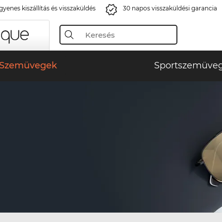
gyenes kiszállítás és visszaküldés
30 napos visszaküldési garancia
Szemüvegek
Sportszemüve