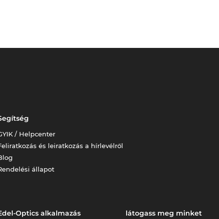
Segítség
GYIK / Helpcenter
Feliratkozás és leiratkozás a hírlevélről
Blog
Rendelési állapot
Edel-Optics alkalmazás
látogass meg minket