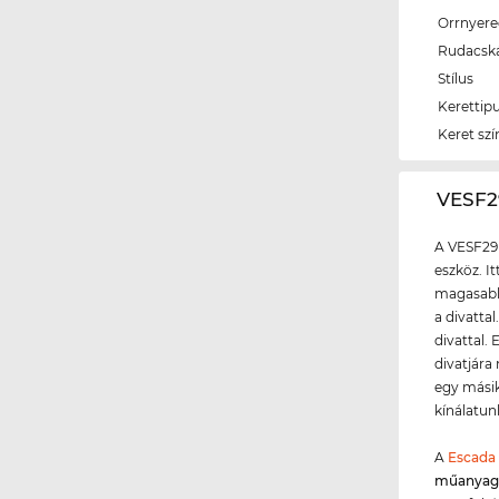
Orrnyer
Rudacsk
Stílus
Kerettip
Keret szí
‌VESF
A VESF29
eszköz. I
magasabb 
a divattal
divattal.
divatjára
egy másik
kínálatun
A
Escada
műanya