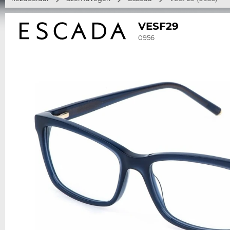
VESF29
0956