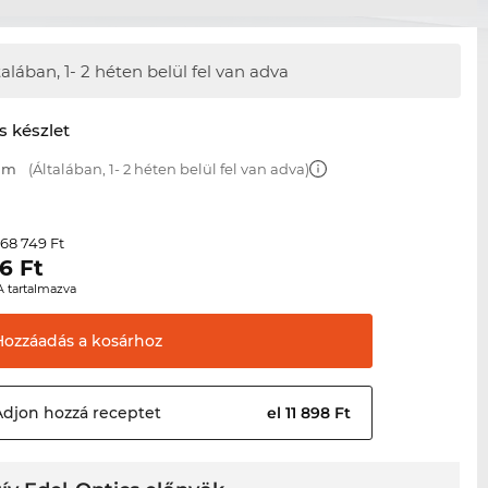
talában,
1- 2 héten belül fel van adva
s készlet
 mm
(Általában, 1- 2 héten belül fel van adva)
68 749 Ft
r
36
Ft
A tartalmazva
Hozzáadás a
kosárhoz
Adjon hozzá
receptet
el 11 898 Ft