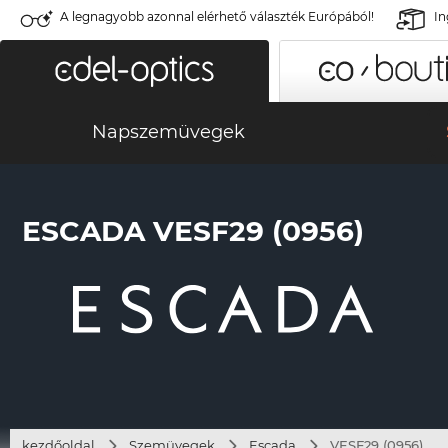
A legnagyobb azonnal elérhető választék Európából!
In
Napszemüvegek
ESCADA VESF29 (0956)
kezdőoldal
Szemüvegek
Escada
VESF29 (0956)