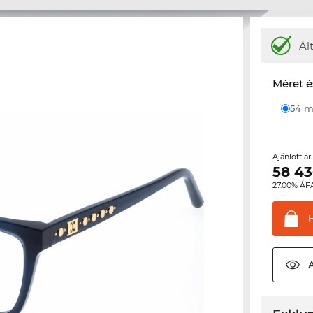
Ál
Méret é
54
Ajánlott á
58 4
27.00% ÁF