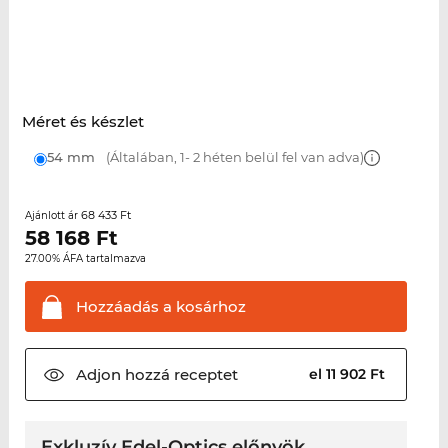
Méret és készlet
54 mm
(Általában, 1- 2 héten belül fel van adva)
68 433 Ft
Ajánlott ár
58 168
Ft
27.00% ÁFA tartalmazva
Hozzáadás a
kosárhoz
Adjon hozzá
receptet
el 11 902 Ft
Exkluzív Edel-Optics előnyök