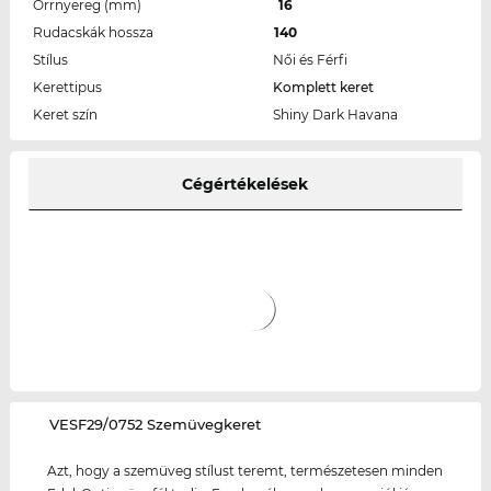
Orrnyereg (mm)
16
Rudacskák hossza
140
Stílus
Női és Férfi
Kerettipus
Komplett keret
Keret szín
Shiny Dark Havana
Cégértékelések
‌VESF29/0752 Szemüvegkeret
Azt, hogy a szemüveg stílust teremt, természetesen minden