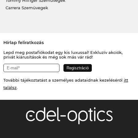
Tommy Hilfiger Szemüvegek
Carrera Szemüvegek
Hírlap feliratkozás
Lepd meg postafiókodat egy kis luxussal! Exkluzív akciók,
privát kiárusítások és még sok más vár rád!
További tájékoztatást a személyes adataidnak kezeléséről
itt
találsz
.