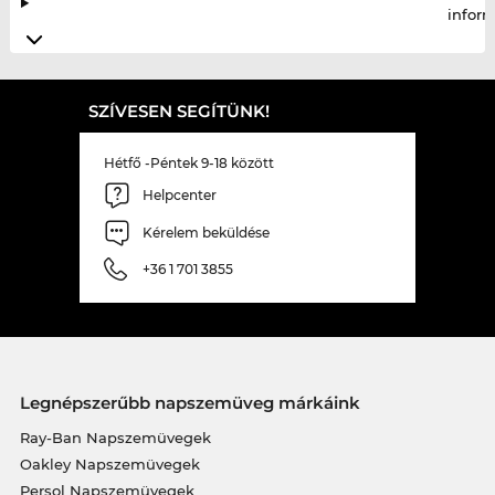
infor
SZÍVESEN SEGÍTÜNK!
Hétfő -Péntek 9-18 között
Helpcenter
Kérelem beküldése
+36 1 701 3855
Legnépszerűbb napszemüveg márkáink
Ray-Ban Napszemüvegek
Oakley Napszemüvegek
Persol Napszemüvegek