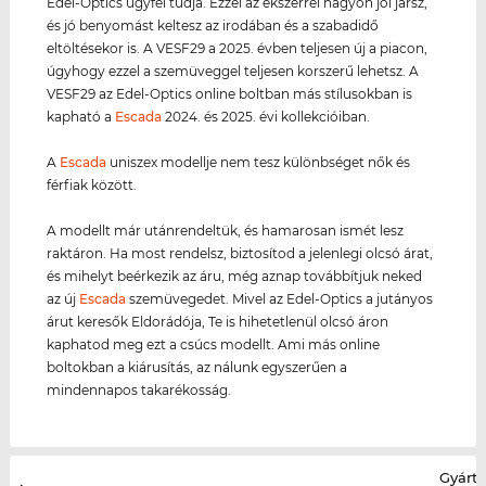
Edel-Optics ügyfél tudja. Ezzel az ékszerrel nagyon jól jársz,
és jó benyomást keltesz az irodában és a szabadidő
eltöltésekor is. A VESF29 a 2025. évben teljesen új a piacon,
úgyhogy ezzel a szemüveggel teljesen korszerű lehetsz. A
VESF29 az Edel-Optics online boltban más stílusokban is
kapható a
Escada
2024. és 2025. évi kollekcióiban.
A
Escada
uniszex modellje nem tesz különbséget nők és
férfiak között.
A modellt már utánrendeltük, és hamarosan ismét lesz
raktáron. Ha most rendelsz, biztosítod a jelenlegi olcsó árat,
és mihelyt beérkezik az áru, még aznap továbbítjuk neked
az új
Escada
szemüvegedet. Mivel az Edel-Optics a jutányos
árut keresők Eldorádója, Te is hihetetlenül olcsó áron
kaphatod meg ezt a csúcs modellt. Ami más online
boltokban a kiárusítás, az nálunk egyszerűen a
mindennapos takarékosság.
Gyártó