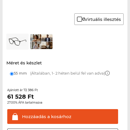
Virtuális illesztés
Méret és készlet
55 mm
(Általában, 1- 2 héten belül fel van adva)
72 386 Ft
Ajánlott ár
61 528
Ft
27.00% ÁFA tartalmazva
Hozzáadás a
kosárhoz