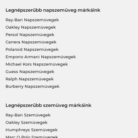
Legnépszerűbb napszemüveg márkáink
Ray-Ban Napszemüvegek
Oakley Napszemüvegek
Persol Napszemüvegek
Carrera Napszemüvegek
Polaroid Napszemüvegek
Emporio Armani Napszemüvegek
Michael Kors Napszemüvegek
Guess Napszemüvegek
Ralph Napszemüvegek
Burberry Napszemüvegek
Legnépszerűbb szemüveg márkáink
Ray-Ban Szemüvegek
Oakley Szemüvegek
Humphreys Szemüvegek
Marc O Polo Szemüvegek