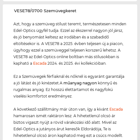
‌VESE78/0700 Szemüvegkeret
Azt, hogy a szemüveg stílust teremt, természetesen minden
Edel-Optics ügyfél tudja. Ezzel az ékszerrel nagyon jól jársz,
és jó benyomást keltesz az irodában és a szabadidő
eltöltésekor is. A VESE78 a 2025. évben teljesen új a piacon,
úgyhogy ezzel a szemüveggel teljesen korszerű lehetsz. A
VESE78 az Edel-Optics online boltban más stílusokban is
kapható a
Escada
2024. és 2025. évi kollekcióiban.
Ez a Szemüvegek férfiaknál és nőknél is egyaránt garantálja
a jó látást és jó kinézetet.A
műanyag
nagyon
könnyű és
rugalmas anyag. Ez hosszú élettartamot és nagyfokú
viselési komfortot eredményez.
A következő szállítmány már úton van, így a kívánt
Escada
hamarosan ismét raktáron lesz. A hihetetlenül olcsó ár
biztos vigaszt nyújt a rövid várakozási idő alatt. Mivel az
Edel-Optics a jutányos árut keresők Eldorádója, Te is
hihetetlenül olcsó áron kaphatod meg ezt a csúcs modellt.