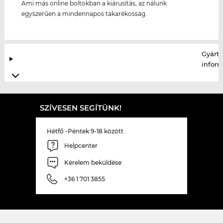
Ami más online boltokban a kiárusítás, az nálunk
egyszerűen a mindennapos takarékosság.
Gyártó
infor
SZÍVESEN SEGÍTÜNK!
Hétfő -Péntek 9-18 között
Helpcenter
Kérelem beküldése
+36 1 701 3855