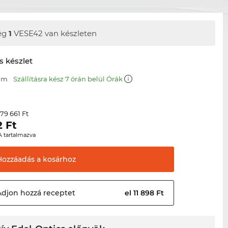
ég
1
VESE42 van készleten
s készlet
 mm
Szállításra kész 7 órán belül Órák
79 661 Ft
r
2
Ft
A tartalmazva
Hozzáadás a
kosárhoz
Adjon hozzá
receptet
el 11 898 Ft