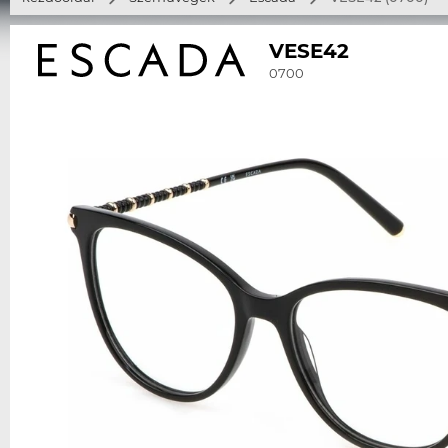
VESE42
0700