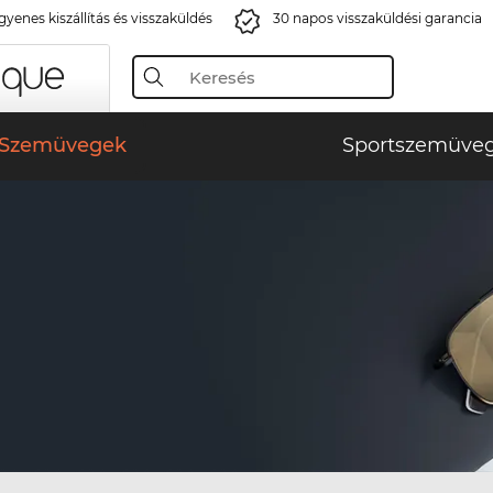
gyenes kiszállítás és visszaküldés
30 napos visszaküldési garancia
Szemüvegek
Sportszemüve