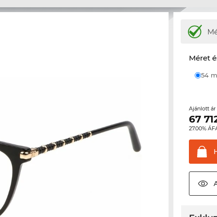
M
Méret é
54
Ajánlott á
67 71
27.00% ÁF