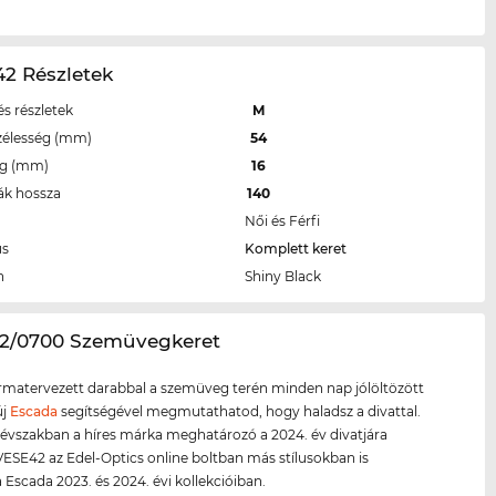
2 Részletek
s részletek
M
zélesség (mm)
54
eg (mm)
16
ák hossza
140
Női és Férfi
us
Komplett keret
n
Shiny Black
42/0700 Szemüvegkeret
ormatervezett darabbal a szemüveg terén minden nap jólöltözött
új
Escada
segítségével megmutathatod, hogy haladsz a divattal.
évszakban a híres márka meghatározó a 2024. év divatjára
VESE42 az Edel-Optics online boltban más stílusokban is
 Escada 2023. és 2024. évi kollekcióiban.