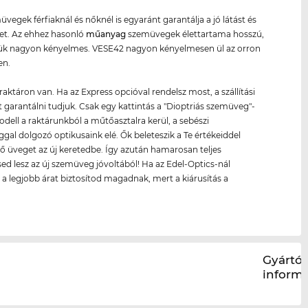
üvegek férfiaknál és nőknél is egyaránt garantálja a jó látást és
tet. Az ehhez hasonló
műanyag
szemüvegek élettartama hosszú,
tük nagyon kényelmes. VESE42 nagyon kényelmesen ül az orron
en.
raktáron van. Ha az Express opcióval rendelsz most, a szállítási
 garantálni tudjuk. Csak egy kattintás a "Dioptriás szemüveg"-
modell a raktárunkból a műtőasztalra kerül, a sebészi
gal dolgozó optikusaink elé. Ők beleteszik a Te értékeiddel
ő üveget az új keretedbe. Így azután hamarosan teljes
sed lesz az új szemüveg jóvoltából! Ha az Edel-Optics-nál
, a legjobb árat biztosítod magadnak, mert a kiárusítás a
.
Gyártói
inform