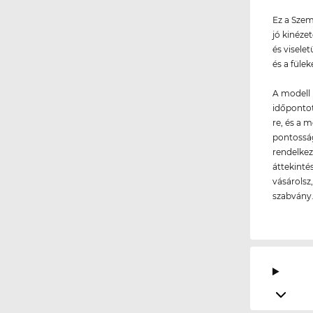
Ez a Szem
jó kinéze
és visele
és a fülek
A modell 
időpontot
re, és a 
pontosság
rendelkez
áttekinté
vásárolsz
szabvány