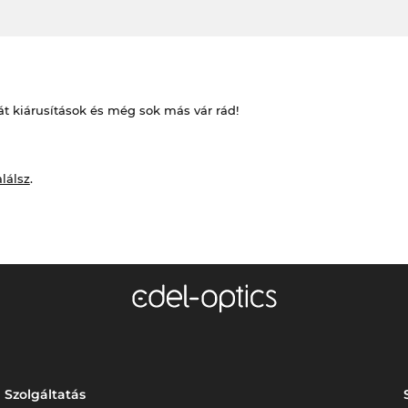
át kiárusítások és még sok más vár rád!
alálsz
.
Szolgáltatás