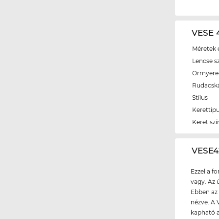
VESE 4
Méretek é
Lencse s
Orrnyer
Rudacsk
Stílus
Kerettip
Keret szí
‌VESE
Ezzel a f
vagy. Az 
Ebben az 
nézve. A 
kapható a