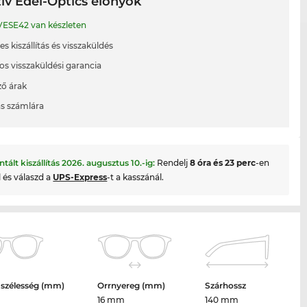
ív Edel-Optics előnyök
ESE42 van készleten
s kiszállítás és visszaküldés
os visszaküldési garancia
ő árak
ás számlára
ntált kiszállítás
2026. augusztus 10.
-ig:
Rendelj
8 óra és 23 perc
-en
l és válaszd a
UPS-Express
-t a kasszánál.
 szélesség (mm)
Orrnyereg (mm)
Szárhossz
16 mm
140 mm