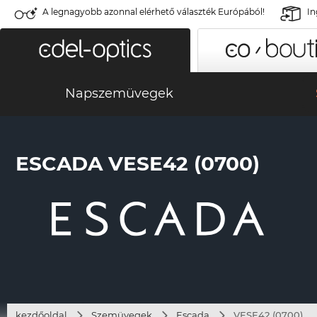
A legnagyobb azonnal elérhető választék Európából!
In
Napszemüvegek
ESCADA VESE42 (0700)
kezdőoldal
Szemüvegek
Escada
VESE42 (0700)