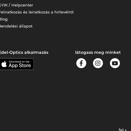
GYIK / Helpcenter
Feliratkozás és leiratkozás a hírlevélről
Blog
Rendelési állapot
Edel-Optics alkalmazás
látogass meg minket
fel