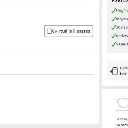
Exkluz
Még
1
V
Ingyene
30 nap
Virtuális illesztés
Kedvez
Vásárl
Gara
belü
Lencse
54 mm