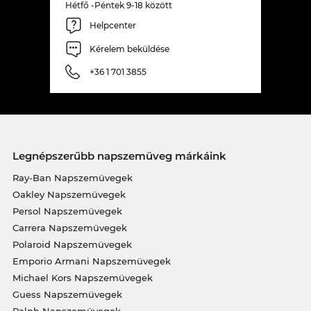
Hétfő -Péntek 9-18 között
Helpcenter
Kérelem beküldése
+36 1 701 3855
Legnépszerűbb napszemüveg márkáink
Ray-Ban Napszemüvegek
Oakley Napszemüvegek
Persol Napszemüvegek
Carrera Napszemüvegek
Polaroid Napszemüvegek
Emporio Armani Napszemüvegek
Michael Kors Napszemüvegek
Guess Napszemüvegek
Ralph Napszemüvegek