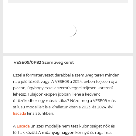
‌VESE09/0P82 Szemüvegkeret
Ezzel a formatervezett darabbal a szemüveg terén minden
nap jólöltözött vagy. A VESE09 a 2024. évben teljesen új a
piacon, úgyhogy ezzel a szemüveggel teljesen korszerű
lehetsz. Tulajdonképpen jobban illene a kedvenc
öltözékedhez egy másik stílus? Nézd meg a VESE09 más
stílusú modelljeit is a kínálatunkban a 2023. és 2024. évi
Escada
kínálatunkban.
A
Escada
uniszex modellje nem tesz különbséget nők és
férfiak között.A
műanyag
nagyon
könnyű és rugalmas