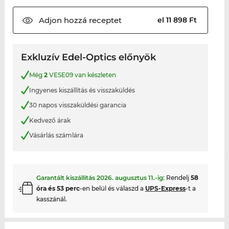
Adjon hozzá
receptet
el 11 898 Ft
Exkluzív Edel-Optics előnyök
Még
2
VESE09 van készleten
Ingyenes kiszállítás és visszaküldés
30 napos visszaküldési garancia
Kedvező árak
Vásárlás számlára
Garantált kiszállítás
2026. augusztus 11.
-ig:
Rendelj
58
óra és 53 perc
-en belül és válaszd a
UPS-Express
-t a
kasszánál.