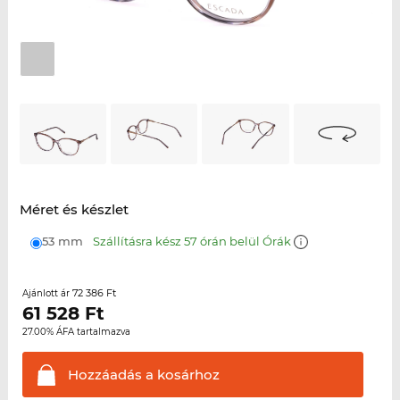
Méret és készlet
53 mm
Szállításra kész 57 órán belül Órák
72 386 Ft
Ajánlott ár
61 528
Ft
27.00% ÁFA tartalmazva
Hozzáadás a
kosárhoz