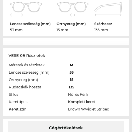
Lencse szélesség (mm)
Orrnyereg (mm)
Szárhossz
53 mm
15 mm
135 mm
VESE 09 Részletek
Méretek és részletek
M
Lencse szélesség (mm)
53
Orrnyereg (mm)
15
Rudacskák hossza
135
Stílus
Női és Férfi
Kerettipus
Komplett keret
Keret szín
Brown W/violet Striped
Cégértékelések