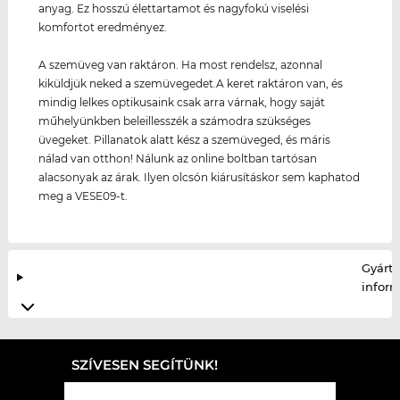
anyag. Ez hosszú élettartamot és nagyfokú viselési
komfortot eredményez.
A szemüveg van raktáron. Ha most rendelsz, azonnal
kiküldjük neked a szemüvegedet.A keret raktáron van, és
mindig lelkes optikusaink csak arra várnak, hogy saját
műhelyünkben beleillesszék a számodra szükséges
üvegeket. Pillanatok alatt kész a szemüveged, és máris
nálad van otthon! Nálunk az online boltban tartósan
alacsonyak az árak. Ilyen olcsón kiárusításkor sem kaphatod
meg a VESE09-t.
Gyártó
infor
SZÍVESEN SEGÍTÜNK!