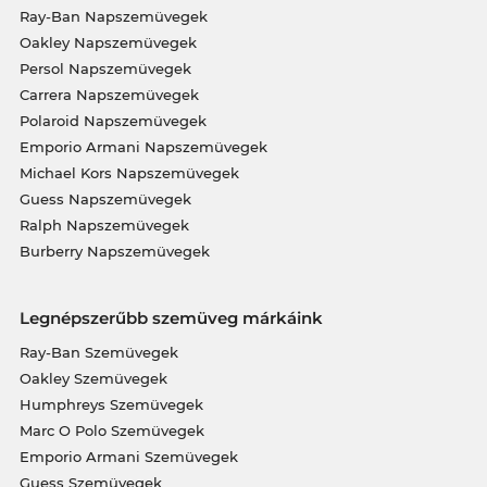
Ray-Ban Napszemüvegek
Oakley Napszemüvegek
Persol Napszemüvegek
Carrera Napszemüvegek
Polaroid Napszemüvegek
Emporio Armani Napszemüvegek
Michael Kors Napszemüvegek
Guess Napszemüvegek
Ralph Napszemüvegek
Burberry Napszemüvegek
Legnépszerűbb szemüveg márkáink
Ray-Ban Szemüvegek
Oakley Szemüvegek
Humphreys Szemüvegek
Marc O Polo Szemüvegek
Emporio Armani Szemüvegek
Guess Szemüvegek