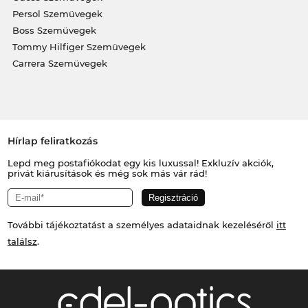
Persol Szemüvegek
Boss Szemüvegek
Tommy Hilfiger Szemüvegek
Carrera Szemüvegek
Hírlap feliratkozás
Lepd meg postafiókodat egy kis luxussal! Exkluzív akciók,
privát kiárusítások és még sok más vár rád!
További tájékoztatást a személyes adataidnak kezeléséről
itt
találsz
.