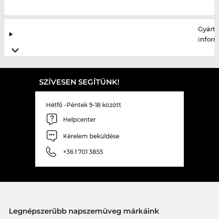
Gyártó
infor
SZÍVESEN SEGÍTÜNK!
Hétfő -Péntek 9-18 között
Helpcenter
Kérelem beküldése
+36 1 701 3855
Legnépszerűbb napszemüveg márkáink