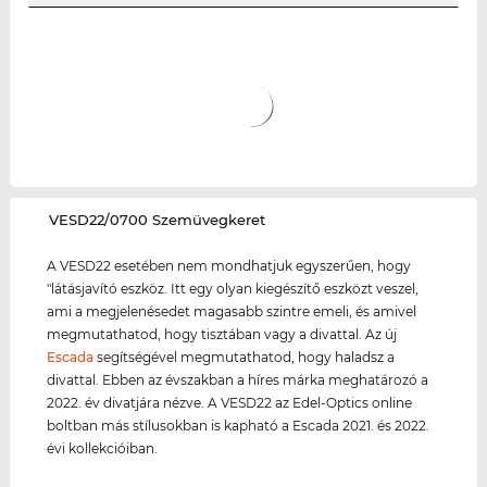
‌VESD22/0700 Szemüvegkeret
A VESD22 esetében nem mondhatjuk egyszerűen, hogy
"látásjavító eszköz. Itt egy olyan kiegészítő eszközt veszel,
ami a megjelenésedet magasabb szintre emeli, és amivel
megmutathatod, hogy tisztában vagy a divattal. Az új
Escada
segítségével megmutathatod, hogy haladsz a
divattal. Ebben az évszakban a híres márka meghatározó a
2022. év divatjára nézve. A VESD22 az Edel-Optics online
boltban más stílusokban is kapható a Escada 2021. és 2022.
évi kollekcióiban.