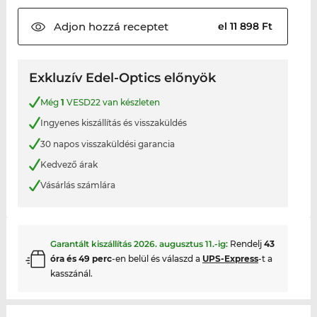
Adjon hozzá
receptet
el 11 898 Ft
Exkluzív Edel-Optics előnyök
Még
1
VESD22 van készleten
Ingyenes kiszállítás és visszaküldés
30 napos visszaküldési garancia
Kedvező árak
Vásárlás számlára
Garantált kiszállítás
2026. augusztus 11.
-ig:
Rendelj
43
óra és 49 perc
-en belül és válaszd a
UPS-Express
-t a
kasszánál.