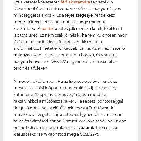
Ezt a keretet kifejezetten
férfiak számára
tervezték. A
Newschool Cool a tiszta vonalvezetéssel a hagyományos
minőséggel találkozik. Ez a
teljes szegéllyel rendelkező
modell félreérthetetlenül mutatja, hogy mindent
kockáztatsz. A
panto
keretek jellemzője a kerek, felül kicsit
lapított üveg. Ez nem csak jól néz ki, hanem különösen nagy
látóteret biztosít. Mivel tökéletesen illik minden
arcformához, hihetetlenül kedvelt forma. Az ehhez hasonló
műanyag
szemüvegek élettartama hosszú, és viseletük
nagyon kényelmes. VESD22 nagyon kényelmesen ül az
orron és a füleken.
A modell raktáron van. Ha az Express opcióval rendelsz
most, a szállítási időpontot garantálni tudjuk. Csak egy
kattintás a "Dioptriás szemüveg"-re, és a modell a
raktárunkból a műtőasztalra kerül, a sebészi pontossággal
dolgozó optikusaink elé. Ők beleteszik a Te értékeiddel
rendelkező üveget az új keretedbe. Így azután hamarosan
teljes áttekintésed lesz az új szemüveg jóvoltából! Nálunk az
online boltban tartósan alacsonyak az árak. Ilyen olcsón
kiárusításkor sem kaphatod meg a VESD22-t.