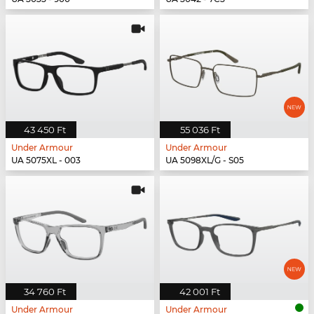
43 450 Ft
55 036 Ft
Under Armour
Under Armour
UA 5075XL - 003
UA 5098XL/G - S05
34 760 Ft
42 001 Ft
Under Armour
Under Armour