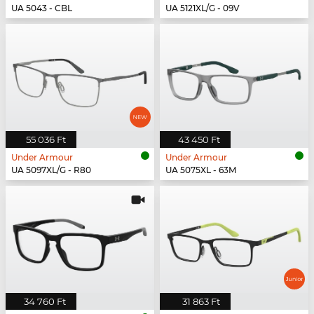
UA 5043 - CBL
UA 5121XL/G - 09V
55 036 Ft
43 450 Ft
Under Armour
Under Armour
UA 5097XL/G - R80
UA 5075XL - 63M
34 760 Ft
31 863 Ft