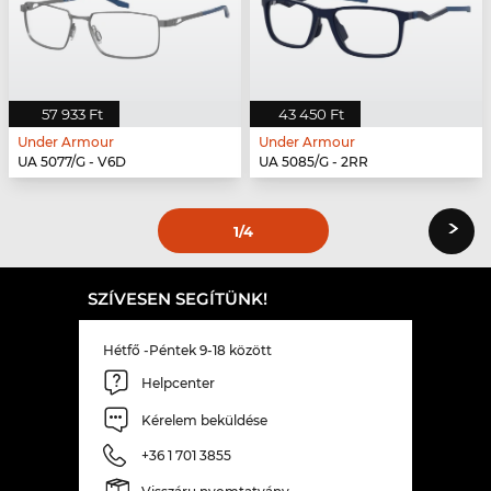
57 933 Ft
43 450 Ft
Under Armour
Under Armour
UA 5077/G - V6D
UA 5085/G - 2RR
›
1
/4
SZÍVESEN SEGÍTÜNK!
Hétfő -Péntek 9-18 között
Helpcenter
Kérelem beküldése
+36 1 701 3855