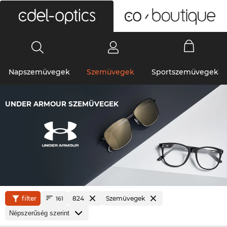
0
Napszemüvegek
Szemüvegek
Sportszemüvegek
UNDER ARMOUR SZEMÜVEGEK
filter
824
Szemüvegek
161