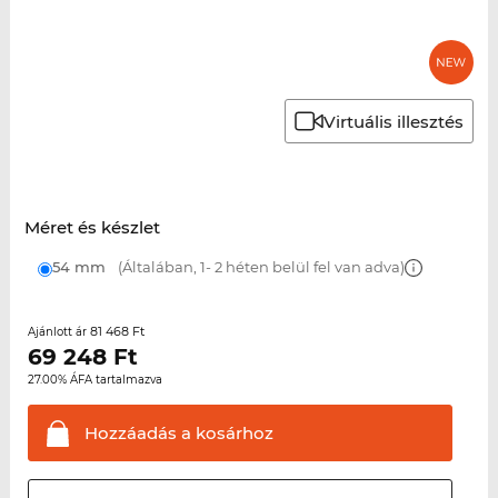
Virtuális illesztés
Méret és készlet
54 mm
(Általában, 1- 2 héten belül fel van adva)
81 468 Ft
Ajánlott ár
69 248
Ft
27.00% ÁFA tartalmazva
Hozzáadás a
kosárhoz