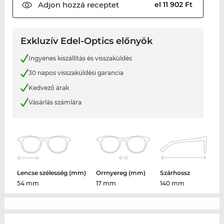
Adjon hozzá
receptet
el 11 902 Ft
Exkluzív Edel-Optics előnyök
Ingyenes kiszállítás és visszaküldés
30 napos visszaküldési garancia
Kedvező árak
Vásárlás számlára
Lencse szélesség (mm)
Orrnyereg (mm)
Szárhossz
54 mm
17 mm
140 mm