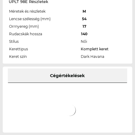
UPLT 98E Részletek
Méretek és részletek
M
Lencse szélesség (mm)
54
Orrnyereg (mm)
17
Rudacskák hossza
140
Stílus
Női
Kerettipus
Komplett keret
Keret szín
Dark Havana
Cégértékelések