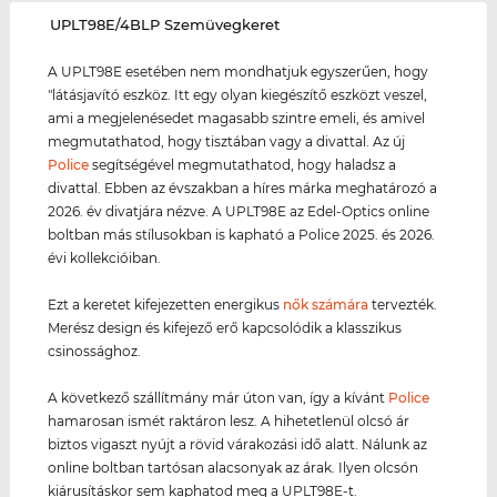
‌UPLT98E/4BLP Szemüvegkeret
A UPLT98E esetében nem mondhatjuk egyszerűen, hogy
"látásjavító eszköz. Itt egy olyan kiegészítő eszközt veszel,
ami a megjelenésedet magasabb szintre emeli, és amivel
megmutathatod, hogy tisztában vagy a divattal. Az új
Police
segítségével megmutathatod, hogy haladsz a
divattal. Ebben az évszakban a híres márka meghatározó a
2026. év divatjára nézve. A UPLT98E az Edel-Optics online
boltban más stílusokban is kapható a Police 2025. és 2026.
évi kollekcióiban.
Ezt a keretet kifejezetten energikus
nők számára
tervezték.
Merész design és kifejező erő kapcsolódik a klasszikus
csinossághoz.
A következő szállítmány már úton van, így a kívánt
Police
hamarosan ismét raktáron lesz. A hihetetlenül olcsó ár
biztos vigaszt nyújt a rövid várakozási idő alatt. Nálunk az
online boltban tartósan alacsonyak az árak. Ilyen olcsón
kiárusításkor sem kaphatod meg a UPLT98E-t.