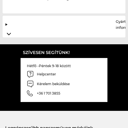
Gyártó
infor
SZÍVESEN SEGÍTÜNK!
Hétfő -Péntek 9-18 között
Helpcenter
Kérelem beküldése
+36 1 701 3855
Legnépszerűbb napszemüveg márkáink