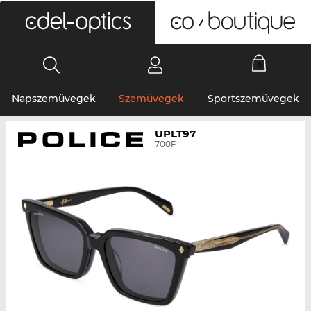
0
Napszemüvegek
Szemüvegek
Sportszemüvegek
UPLT97
700P