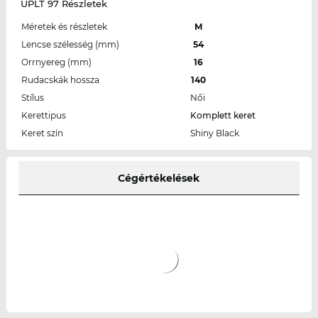
UPLT 97 Részletek
Méretek és részletek
M
Lencse szélesség (mm)
54
Orrnyereg (mm)
16
Rudacskák hossza
140
Stílus
Női
Kerettipus
Komplett keret
Keret szín
Shiny Black
Cégértékelések