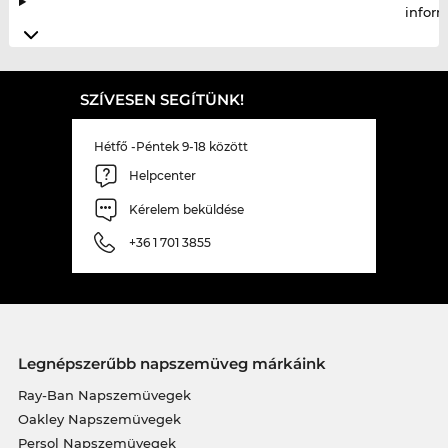
infor
SZÍVESEN SEGÍTÜNK!
Hétfő -Péntek 9-18 között
Helpcenter
Kérelem beküldése
+36 1 701 3855
Legnépszerűbb napszemüveg márkáink
Ray-Ban Napszemüvegek
Oakley Napszemüvegek
Persol Napszemüvegek