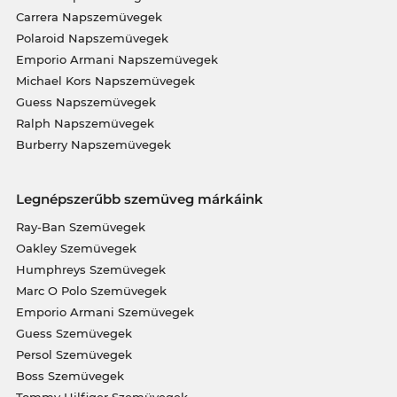
Carrera Napszemüvegek
Polaroid Napszemüvegek
Emporio Armani Napszemüvegek
Michael Kors Napszemüvegek
Guess Napszemüvegek
Ralph Napszemüvegek
Burberry Napszemüvegek
Legnépszerűbb szemüveg márkáink
Ray-Ban Szemüvegek
Oakley Szemüvegek
Humphreys Szemüvegek
Marc O Polo Szemüvegek
Emporio Armani Szemüvegek
Guess Szemüvegek
Persol Szemüvegek
Boss Szemüvegek
Tommy Hilfiger Szemüvegek