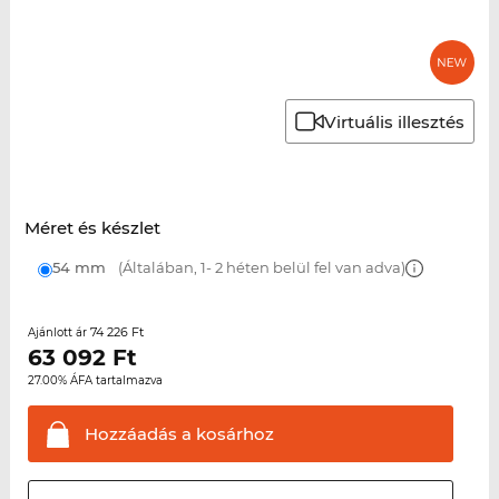
Virtuális illesztés
Méret és készlet
54 mm
(Általában, 1- 2 héten belül fel van adva)
74 226 Ft
Ajánlott ár
63 092
Ft
27.00% ÁFA tartalmazva
Hozzáadás a
kosárhoz