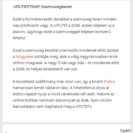
‌UPLT97/700P Szemüvegkeret
Ezzel a formatervezett darabbal a szemüveg terén minden
nap jólöltözött vagy. A UPLT97 a 2026. évben teljesen új a
piacon, úgyhogy ezzel a szemüveggel teljesen korszerű
lehetsz.
Ezzel a szemüveg kerettel a tervezők mindenek előtt azokat
a
hölgyeket
szólítják meg, akik a világ nagyvárosaiban érzik
otthon magukat. A nagy Ő ide vagy oda – itt mindenek előtt
a 2026. év helyes kinézetéről van szó.
A következő szállítmány már úton van, így a kívánt
Police
hamarosan ismét raktáron lesz. A hihetetlenül olcsó ár
biztos vigaszt nyújt a rövid várakozási idő alatt. Nálunk az
online boltban tartósan alacsonyak az árak. Ilyen olcsón
kiárusításkor sem kaphatod meg a UPLT97-t.
Gyártó