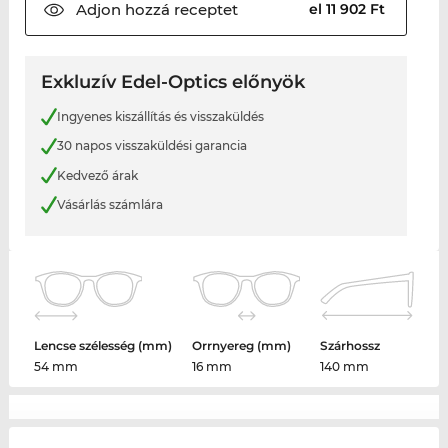
Adjon hozzá
receptet
el 11 902 Ft
Exkluzív Edel-Optics előnyök
Ingyenes kiszállítás és visszaküldés
30 napos visszaküldési garancia
Kedvező árak
Vásárlás számlára
Lencse szélesség (mm)
Orrnyereg (mm)
Szárhossz
54 mm
16 mm
140 mm