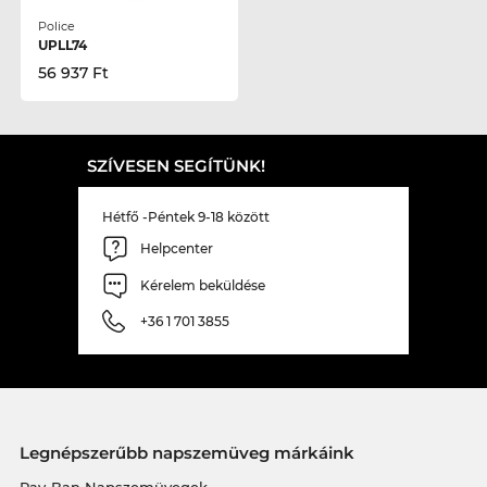
Police
UPLL74
56 937 Ft
SZÍVESEN SEGÍTÜNK!
Hétfő -Péntek 9-18 között
Helpcenter
Kérelem beküldése
+36 1 701 3855
Legnépszerűbb napszemüveg márkáink
Ray-Ban Napszemüvegek