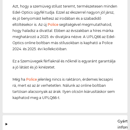
Azt, hogy a szemüveg stílust teremt, természetesen minden
Edel-Optics ügyfél tudja. Ezzel az ékszerrel nagyon jól jársz,
és jó benyomást keltesz az irodában és a szabadidő
eltöltésekor is. Az új
Police
segítségével megmutathatod,
hogy haladsz a divattal. Ebben az évszakban a híres márka
meghatározó a 2025. év divatjára nézve. A UPLQ66 az Edel-
Optics online boltban más stílusokban is kapható a Police
2024. és 2025. évi kollekcióiban.
Ez a Szemüvegek férfiaknál és nőknél is egyaránt garantálja
a jó látást és jó kinézetet.
Még ha
Police
jelenleg nincs is raktáron, érdemes lecsapni
rá, mert ez az ár verhetetlen. Nálunk az online boltban
tartósan alacsonyak az árak. Ilyen olcsón kiárusításkor sem
kaphatod meg a UPLQ66-t.
Gyártó
infor