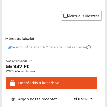
Virtuális illesztés
Méret és készlet
54 mm
(Általában, 1- 2 héten belül fel van adva)
66 985 Ft
Ajánlott ár
56 937
Ft
27.00% ÁFA tartalmazva
Hozzáadás a
kosárhoz
Adjon hozzá
receptet
el 11 902 Ft