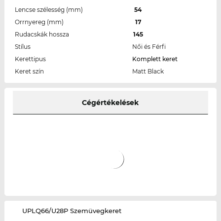
Lencse szélesség (mm)
54
Orrnyereg (mm)
17
Rudacskák hossza
145
Stílus
Női és Férfi
Kerettipus
Komplett keret
Keret szín
Matt Black
Cégértékelések
‌UPLQ66/U28P Szemüvegkeret