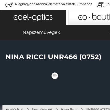
A legnagyobb azonnal elérhető választék Európából!
In
Napszemüvegek
NINA RICCI UNR466 (0752)
kezdőoldal
Szemüvegek
Nina Ricci
UNR466 (0752)