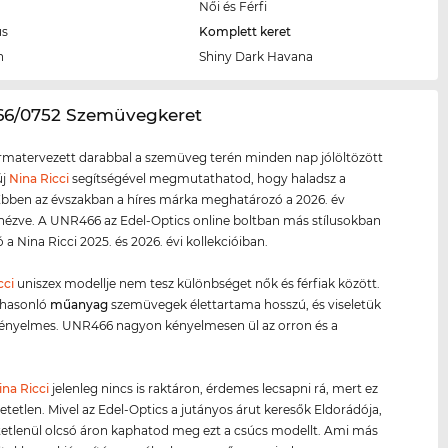
Női és Férfi
us
Komplett keret
n
Shiny Dark Havana
66/0752 Szemüvegkeret
ormatervezett darabbal a szemüveg terén minden nap jólöltözött
új
Nina Ricci
segítségével megmutathatod, hogy haladsz a
 Ebben az évszakban a híres márka meghatározó a 2026. év
 nézve. A UNR466 az Edel-Optics online boltban más stílusokban
 a Nina Ricci 2025. és 2026. évi kollekcióiban.
cci
uniszex modellje nem tesz különbséget nők és férfiak között.
 hasonló
műanyag
szemüvegek élettartama hosszú, és viseletük
ényelmes. UNR466 nagyon kényelmesen ül az orron és a
ina Ricci
jelenleg nincs is raktáron, érdemes lecsapni rá, mert ez
hetetlen. Mivel az Edel-Optics a jutányos árut keresők Eldorádója,
etetlenül olcsó áron kaphatod meg ezt a csúcs modellt. Ami más