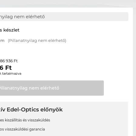
tnyilag nem elérhető
s készlet
 mm
(Pillanatnyilag nem elérhető)
86 936 Ft
r
6
Ft
A tartalmazva
Pillanatnyilag nem
elérhető
ív Edel-Optics előnyök
s kiszállítás és visszaküldés
os visszaküldési garancia