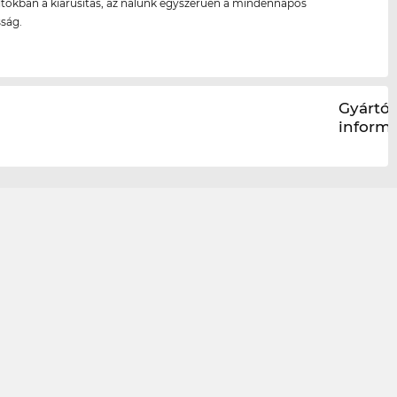
ltokban a kiárusítás, az nálunk egyszerűen a mindennapos
ság.
Gyártói
inform