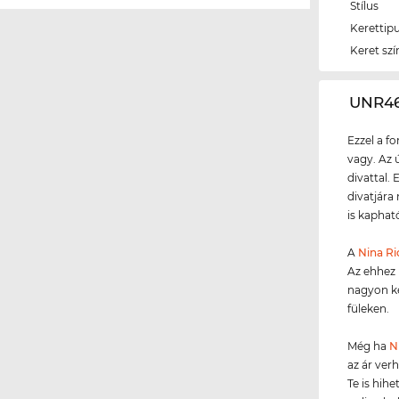
Stílus
Kerettip
Keret szí
‌UNR4
Ezzel a f
vagy. Az 
divattal.
divatjára
is kapható
A
Nina Ri
Az ehhez
nagyon k
füleken.
Még ha
N
az ár ver
Te is hih