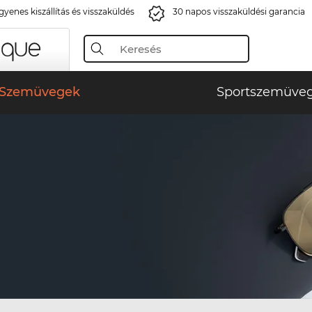
gyenes kiszállítás és visszaküldés
30 napos visszaküldési garancia
Szemüvegek
Sportszemüve