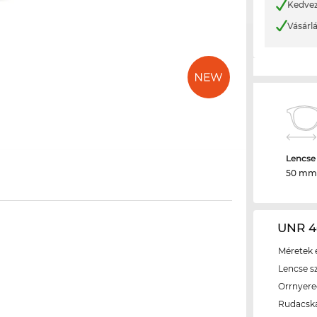
Kedvez
Vásárl
Lencse
50 mm
UNR 4
Méretek é
Lencse s
Orrnyer
Rudacsk