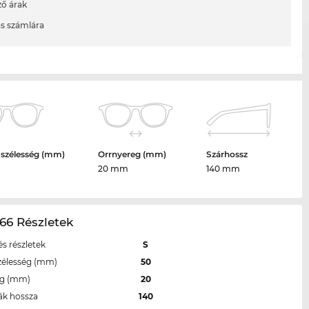
ő árak
ás számlára
 szélesség (mm)
Orrnyereg (mm)
Szárhossz
20 mm
140 mm
66 Részletek
s részletek
S
zélesség (mm)
50
eg (mm)
20
ák hossza
140