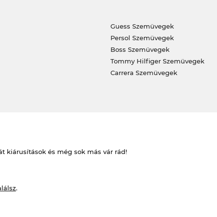
Guess Szemüvegek
Persol Szemüvegek
Boss Szemüvegek
Tommy Hilfiger Szemüvegek
Carrera Szemüvegek
át kiárusítások és még sok más vár rád!
alálsz
.