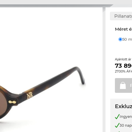
Pillana
Méret é
50
Ajánlott á
73 89
27.00% ÁF
Exkluz
Ingyene
30 nap