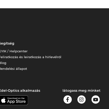
Segítség
GYIK / Helpcenter
Feliratkozás és leiratkozás a hírlevélről
Blog
Rendelési állapot
Edel-Optics alkalmazás
látogass meg minket