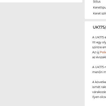
Stílus
Kerettip
Keret szí
‌UK17
A UK175 e
Itt egy o
szintre e
Az új
Poli
az évszak
A UK175 m
menőn méz
A követke
ismét rakt
várakozás
Ilyen olc