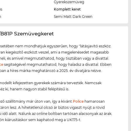
Gyerekszemüveg
us
Komplett keret
n
Semi Matt Dark Green
5/B81P Szemüvegkeret
setében nem mondhatjuk egyszerűen, hogy "látásjavító eszköz.
lyan kiegészítő eszközt veszel, ami a megjelenésedet magasabb
meli, és amivel megmutathatod, hogy tisztában vagy a divattal.
ce
segítségével megmutathatod, hogy haladsz a divattal. Ebben
ban a híres márka meghatározó a 2025. év divatjára nézve.
odellt kifejezetten gyerekek számára tervezték. Nemcsak
 ki, hanem nagyon stabil felépítésű is.
ző szállítmány már úton van, így a kívánt
Police
hamarosan
áron lesz. A hihetetlenül olcsó ár biztos vigaszt nyújt a rövid
i idő alatt. Nálunk az online boltban tartósan alacsonyak az árak.
són kiárusításkor sem kaphatod meg a UK175-t.