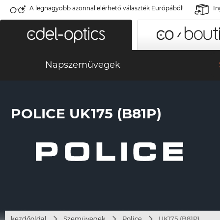
A legnagyobb azonnal elérhető választék Európából!
In
Napszemüvegek
POLICE UK175 (B81P)
kezdőoldal
Szemüvegek
Police
UK175 (B81P)