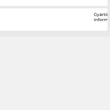
Gyártói
inform