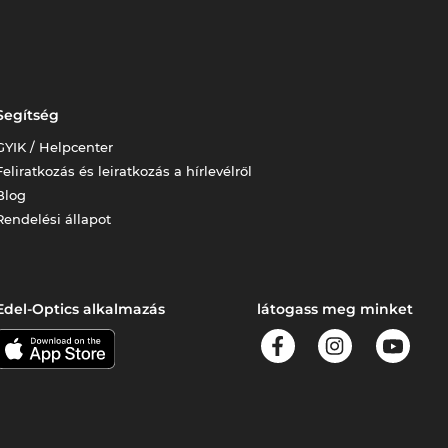
Segítség
GYIK / Helpcenter
Feliratkozás és leiratkozás a hírlevélről
Blog
Rendelési állapot
Edel-Optics alkalmazás
látogass meg minket