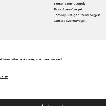
Persol Szemüvegek
Boss Szemüvegek
Tommy Hilfiger Szemüvegek
Carrera Szemüvegek
át kiárusítások és még sok más vár rád!
alálsz
.