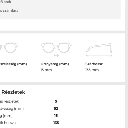
ő árak
ás számlára
 szélesség (mm)
Orrnyereg (mm)
Szárhossz
15 mm
135 mm
 Részletek
s részletek
S
zélesség (mm)
52
eg (mm)
15
ák hossza
135