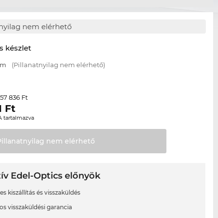
tnyilag nem elérhető
s készlet
mm
(Pillanatnyilag nem elérhető)
57 836 Ft
r
1
Ft
A tartalmazva
Pillanatnyilag nem
elérhető
ív Edel-Optics előnyök
s kiszállítás és visszaküldés
os visszaküldési garancia