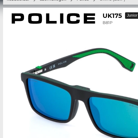
UK175
Junior
B81P