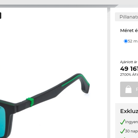
Pillana
Méret é
52 
Ajánlott á
49 16
27.00% ÁF
Exkluz
Ingyene
30 nap