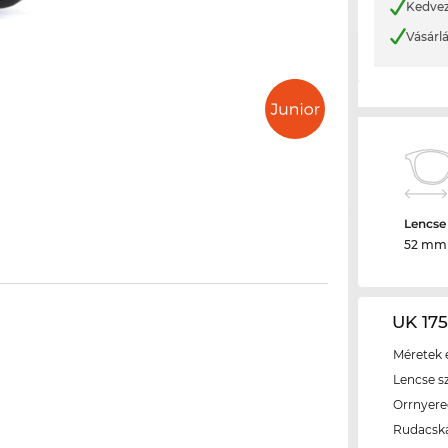
Kedvez
Vásárl
Lencse
52 mm
UK 175
Méretek é
Lencse s
Orrnyer
Rudacsk