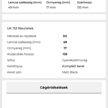
Lencse szélesség (mm)
Orrnyereg (mm)
Szárhossz
49 mm
17 mm
135 mm
UK 153 Részletek
Méretek és részletek
XS
Lencse szélesség (mm)
49
Orrnyereg (mm)
17
Rudacskák hossza
135
Stílus
Gyerekszemüveg
Kerettipus
Komplett keret
Keret szín
Matt Black
Cégértékelések