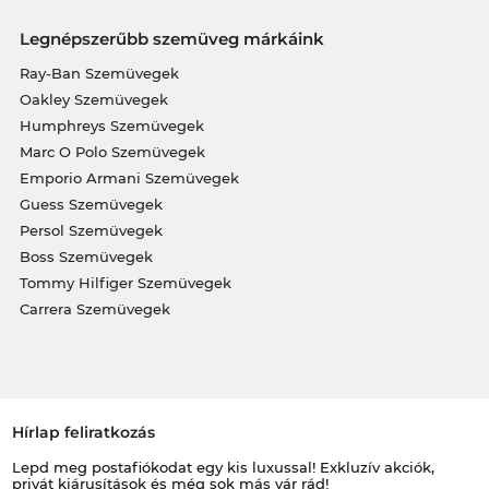
Legnépszerűbb szemüveg márkáink
Ray-Ban Szemüvegek
Oakley Szemüvegek
Humphreys Szemüvegek
Marc O Polo Szemüvegek
Emporio Armani Szemüvegek
Guess Szemüvegek
Persol Szemüvegek
Boss Szemüvegek
Tommy Hilfiger Szemüvegek
Carrera Szemüvegek
Hírlap feliratkozás
Lepd meg postafiókodat egy kis luxussal! Exkluzív akciók,
privát kiárusítások és még sok más vár rád!