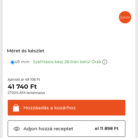
Méret és készlet
49 mm
Szállításra kész 28 órán belül Órák
49 106 Ft
Ajánlott ár
41 740
Ft
27.00% ÁFA tartalmazva
Hozzáadás a
kosárhoz
Adjon hozzá
receptet
el 11 898 Ft