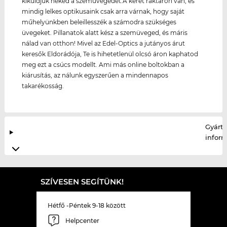
kiküldjük neked a szemüvegedet.A keret raktáron van, és
mindig lelkes optikusaink csak arra várnak, hogy saját
műhelyünkben beleillesszék a számodra szükséges
üvegeket. Pillanatok alatt kész a szemüveged, és máris
nálad van otthon! Mivel az Edel-Optics a jutányos árut
keresők Eldorádója, Te is hihetetlenül olcsó áron kaphatod
meg ezt a csúcs modellt. Ami más online boltokban a
kiárusítás, az nálunk egyszerűen a mindennapos
takarékosság.
Gyártó
infor
SZÍVESEN SEGÍTÜNK!
Hétfő -Péntek 9-18 között
Helpcenter