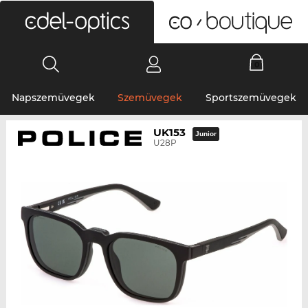
0
Napszemüvegek
Szemüvegek
Sportszemüvegek
UK153
Junior
U28P