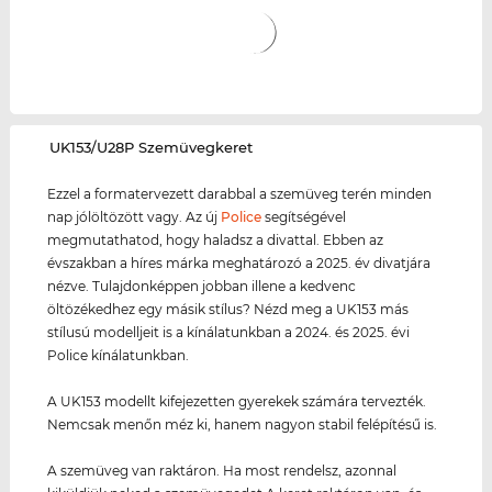
‌UK153/U28P Szemüvegkeret
Ezzel a formatervezett darabbal a szemüveg terén minden
nap jólöltözött vagy. Az új
Police
segítségével
megmutathatod, hogy haladsz a divattal. Ebben az
évszakban a híres márka meghatározó a 2025. év divatjára
nézve. Tulajdonképpen jobban illene a kedvenc
öltözékedhez egy másik stílus? Nézd meg a UK153 más
stílusú modelljeit is a kínálatunkban a 2024. és 2025. évi
Police kínálatunkban.
A UK153 modellt kifejezetten gyerekek számára tervezték.
Nemcsak menőn méz ki, hanem nagyon stabil felépítésű is.
A szemüveg van raktáron. Ha most rendelsz, azonnal