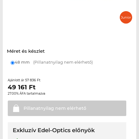
Méret és készlet
48 mm
(Pillanatnyilag nem elérhető)
57 836 Ft
Ajánlott ár
49 161
Ft
27.00% ÁFA tartalmazva
Pillanatnyilag nem
elérhető
Exkluzív Edel-Optics előnyök