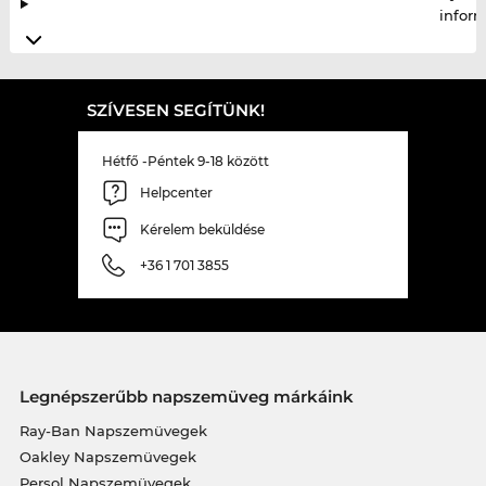
infor
SZÍVESEN SEGÍTÜNK!
Hétfő -Péntek 9-18 között
Helpcenter
Kérelem beküldése
+36 1 701 3855
Legnépszerűbb napszemüveg márkáink
Ray-Ban Napszemüvegek
Oakley Napszemüvegek
Persol Napszemüvegek