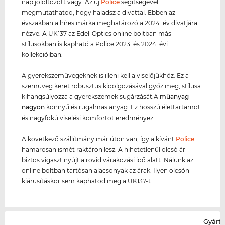
nap jólöltözött vagy. Az új
Police
segítségével
megmutathatod, hogy haladsz a divattal. Ebben az
évszakban a híres márka meghatározó a 2024. év divatjára
nézve. A UK137 az Edel-Optics online boltban más
stílusokban is kapható a Police 2023. és 2024. évi
kollekcióiban.
A gyerekszemüvegeknek is illeni kell a viselőjükhöz. Ez a
szemüveg keret robusztus kidolgozásával győz meg, stílusa
kihangsúlyozza a gyerekszemek sugárzását.A
műanyag
nagyon
könnyű és rugalmas anyag. Ez hosszú élettartamot
és nagyfokú viselési komfortot eredményez.
A következő szállítmány már úton van, így a kívánt
Police
hamarosan ismét raktáron lesz. A hihetetlenül olcsó ár
biztos vigaszt nyújt a rövid várakozási idő alatt. Nálunk az
online boltban tartósan alacsonyak az árak. Ilyen olcsón
kiárusításkor sem kaphatod meg a UK137-t.
Gyártó