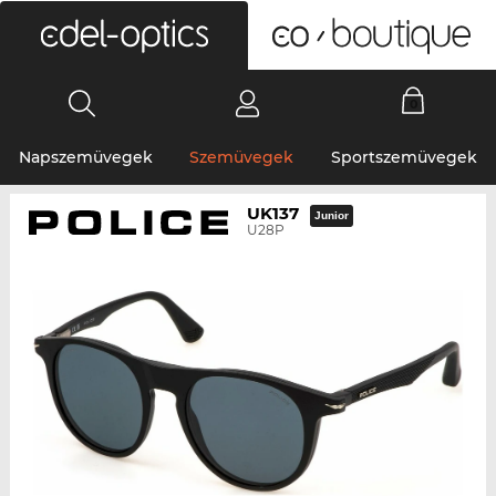
0
Napszemüvegek
Szemüvegek
Sportszemüvegek
UK137
Junior
U28P