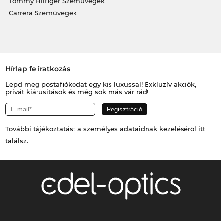
Tommy Hilfiger Szemüvegek
Carrera Szemüvegek
Hírlap feliratkozás
Lepd meg postafiókodat egy kis luxussal! Exkluzív akciók,
privát kiárusítások és még sok más vár rád!
További tájékoztatást a személyes adataidnak kezeléséről
itt
találsz
.