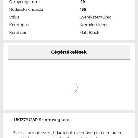
Orrnyereg (mm)
19
Rudacskák hossza
135
Stílus
Gyerekszemüveg
Kerettipus
Komplett keret
Keret szín
Matt Black
Cégértékelések
‌UK137/U28P Szemüvegkeret
Ezzel a formatervezett darabbal a szemüveg terén minden