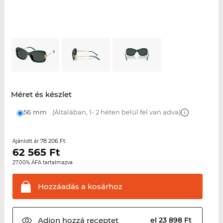
Méret és készlet
56 mm
(Általában, 1- 2 héten belül fel van adva)
78 206 Ft
Ajánlott ár
62 565
Ft
27.00% ÁFA tartalmazva
Hozzáadás a
kosárhoz
Adjon hozzá
receptet
el 23 898 Ft