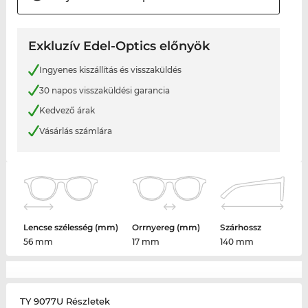
Exkluzív Edel-Optics előnyök
Ingyenes kiszállítás és visszaküldés
30 napos visszaküldési garancia
Kedvező árak
Vásárlás számlára
Lencse szélesség (mm)
Orrnyereg (mm)
Szárhossz
56 mm
17 mm
140 mm
TY 9077U Részletek