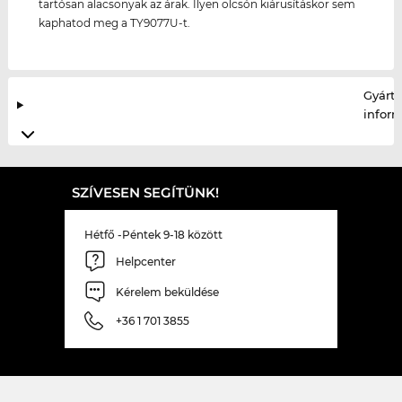
tartósan alacsonyak az árak. Ilyen olcsón kiárusításkor sem
kaphatod meg a TY9077U-t.
Gyártó
infor
SZÍVESEN SEGÍTÜNK!
Hétfő -Péntek 9-18 között
Helpcenter
Kérelem beküldése
+36 1 701 3855