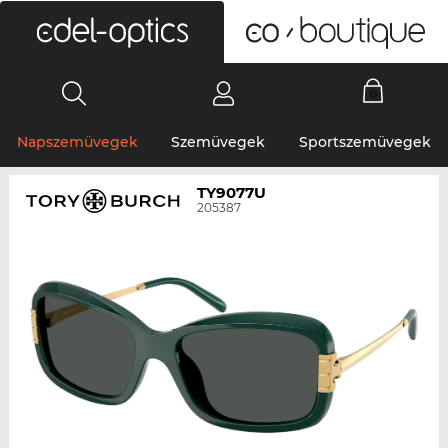
0
Napszemüvegek
Szemüvegek
Sportszemüvegek
TY9077U
205387