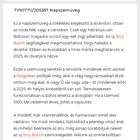
‌TY9077U/205387 Napszemüveg
Ez a napszemüveg a tökéletes kiegészítő a strandon, útban
az iroda felé, vagy a városban. Csak egy hátránya van:
Biztosan magadra vonzol egy-két irigy pillantást. Az új
Tory
Burch
segítségével megmutathatod, hogy haladsz a
divattal. Ebben az évszakban a híres márka meghatározó a
2025. év divatjára nézve.
Ezzel a szemüveg kerettel a tervezők mindenek előtt azokat
a
hölgyeket
szólítják meg, akik a világ nagyvárosaiban érzik
otthon magukat. A nagy Ő ide vagy oda – itt mindenek előtt
a 2025. év helyes kinézetéről van szó. Természetesen
funkcionálisan is biztos lehetsz a dologban. Ha a szemed
100%
UV
védelmet élvez, jöhet a napsütés.
A modellt már utánrendeltük, és hamarosan ismét lesz
raktáron. Ha most rendelsz, biztosítod a jelenlegi olcsó árat,
és mihelyt beérkezik az áru, még aznap továbbítjuk neked
az új
Tory Burch
szemüvegedet. Nálunk az online boltban