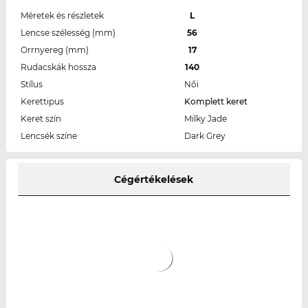
Méretek és részletek
L
Lencse szélesség (mm)
56
Orrnyereg (mm)
17
Rudacskák hossza
140
Stílus
Női
Kerettipus
Komplett keret
Keret szín
Milky Jade
Lencsék színe
Dark Grey
Cégértékelések