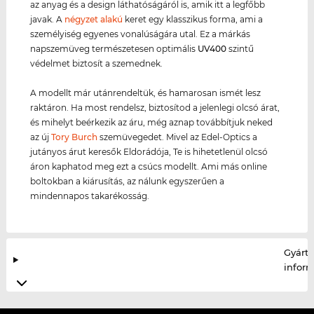
az anyag és a design láthatóságáról is, amik itt a legfőbb
javak. A
négyzet alakú
keret egy klasszikus forma, ami a
személyiség egyenes vonalúságára utal. Ez a márkás
napszemüveg természetesen optimális
UV400
szintű
védelmet biztosít a szemednek.
A modellt már utánrendeltük, és hamarosan ismét lesz
raktáron. Ha most rendelsz, biztosítod a jelenlegi olcsó árat,
és mihelyt beérkezik az áru, még aznap továbbítjuk neked
az új
Tory Burch
szemüvegedet. Mivel az Edel-Optics a
jutányos árut keresők Eldorádója, Te is hihetetlenül olcsó
áron kaphatod meg ezt a csúcs modellt. Ami más online
boltokban a kiárusítás, az nálunk egyszerűen a
mindennapos takarékosság.
Gyártó
infor