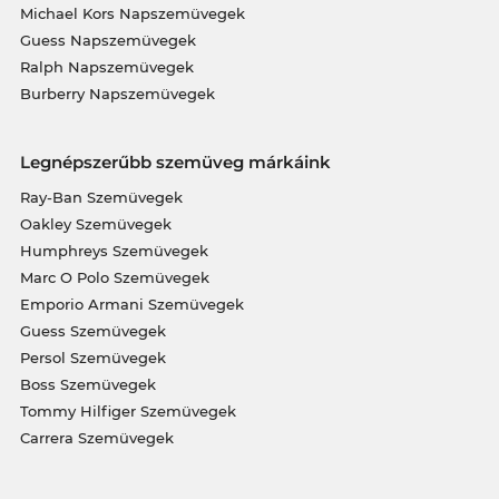
Michael Kors Napszemüvegek
Guess Napszemüvegek
Ralph Napszemüvegek
Burberry Napszemüvegek
Legnépszerűbb szemüveg márkáink
Ray-Ban Szemüvegek
Oakley Szemüvegek
Humphreys Szemüvegek
Marc O Polo Szemüvegek
Emporio Armani Szemüvegek
Guess Szemüvegek
Persol Szemüvegek
Boss Szemüvegek
Tommy Hilfiger Szemüvegek
Carrera Szemüvegek