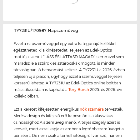
‌TY7231U/170987 Napszemüveg
Ezzel a napszemüveggel egy extra kategóriájú kellékkel
egészítheted ki a kinézetedet. Teljesen az Edel-Optics
mottója szerint "LÁSS ÉS LÁTTASD MAGAD", semmivel sem
maradsz le a sztárok és sztárocskák mögött, is minden
társaságban jó benyomást keltesz. A TY7231U a 2026. évben
teljesen új a piacon, úgyhogy ezzel a szemüveggel teljesen
korszerű lehetsz. A TY7231U az Edel-Optics online boltban
más stílusokban is kapható a
Tory Burch
2025. és 2026. évi
kollekcióiban.
Ezt a keretet kifejezetten energikus
nők számára
tervezték.
Merész design és kifejező erő kapcsolódik a klasszikus
csinossághoz.A s
zemüveg menő
. A teljes szegély azért is
kedvelt, mert ezzel kapja az ember a legtöbb szemüveget a
pénzéért. De nem csak a terhelhetőségről van szó, hanem