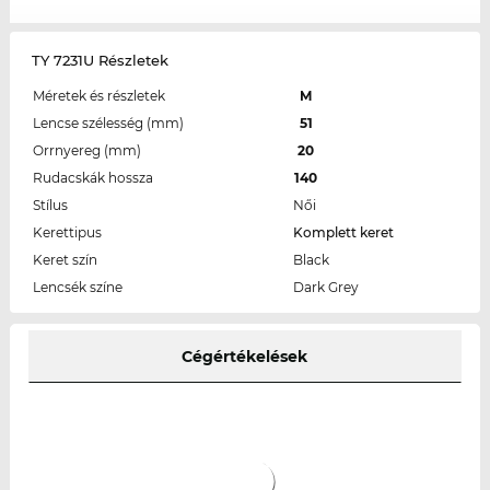
TY 7231U Részletek
Méretek és részletek
M
Lencse szélesség (mm)
51
Orrnyereg (mm)
20
Rudacskák hossza
140
Stílus
Női
Kerettipus
Komplett keret
Keret szín
Black
Lencsék színe
Dark Grey
Cégértékelések