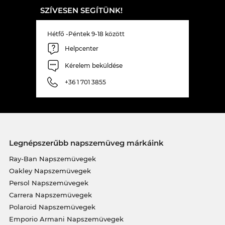
SZÍVESEN SEGÍTÜNK!
Hétfő -Péntek 9-18 között
Helpcenter
Kérelem beküldése
+36 1 701 3855
Legnépszerűbb napszemüveg márkáink
Ray-Ban Napszemüvegek
Oakley Napszemüvegek
Persol Napszemüvegek
Carrera Napszemüvegek
Polaroid Napszemüvegek
Emporio Armani Napszemüvegek