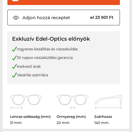
Adjon hozzá
receptet
el 23 901 Ft
Exkluzív Edel-Optics előnyök
Ingyenes kiszállítás és visszaküldés
30 napos visszaküldési garancia
Kedvező árak
Vásárlás számlára
Lencse szélesség (mm)
Orrnyereg (mm)
Szárhossz
51 mm
20 mm
140 mm