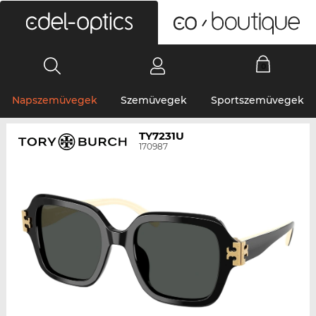
0
Napszemüvegek
Szemüvegek
Sportszemüvegek
TY7231U
170987