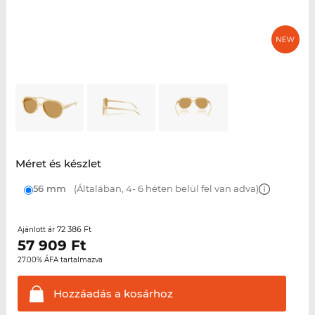
Méret és készlet
56 mm
(Általában, 4- 6 héten belül fel van adva)
72 386 Ft
Ajánlott ár
57 909
Ft
27.00% ÁFA tartalmazva
Hozzáadás a
kosárhoz