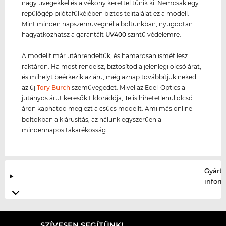
nagy üvegekkel és a vékony kerettel tűnik ki. Nemcsak egy
repülőgép pilótafülkéjében biztos telitalálat ez a modell.
Mint minden napszemüvegnél a boltunkban, nyugodtan
hagyatkozhatsz a garantált
UV400
szintű védelemre.
A modellt már utánrendeltük, és hamarosan ismét lesz
raktáron. Ha most rendelsz, biztosítod a jelenlegi olcsó árat,
és mihelyt beérkezik az áru, még aznap továbbítjuk neked
az új
Tory Burch
szemüvegedet. Mivel az Edel-Optics a
jutányos árut keresők Eldorádója, Te is hihetetlenül olcsó
áron kaphatod meg ezt a csúcs modellt. Ami más online
boltokban a kiárusítás, az nálunk egyszerűen a
mindennapos takarékosság.
Gyártó
infor
SZÍVESEN SEGÍTÜNK!