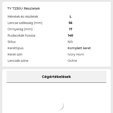
TY 7230U Részletek
Méretek és részletek
L
Lencse szélesség (mm)
56
Orrnyereg (mm)
17
Rudacskák hossza
140
Stílus
Női
Kerettipus
Komplett keret
Keret szín
Ivory Horn
Lencsék színe
Ochre
Cégértékelések