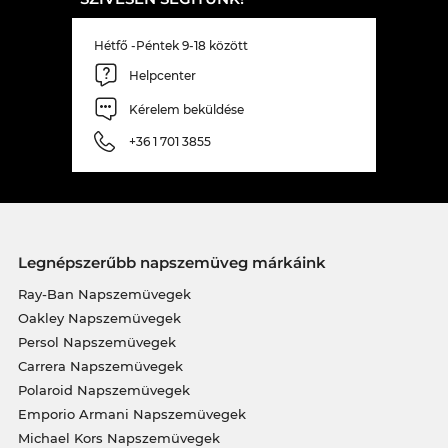
Hétfő -Péntek 9-18 között
Helpcenter
Kérelem beküldése
+36 1 701 3855
Legnépszerűbb napszemüveg márkáink
Ray-Ban Napszemüvegek
Oakley Napszemüvegek
Persol Napszemüvegek
Carrera Napszemüvegek
Polaroid Napszemüvegek
Emporio Armani Napszemüvegek
Michael Kors Napszemüvegek