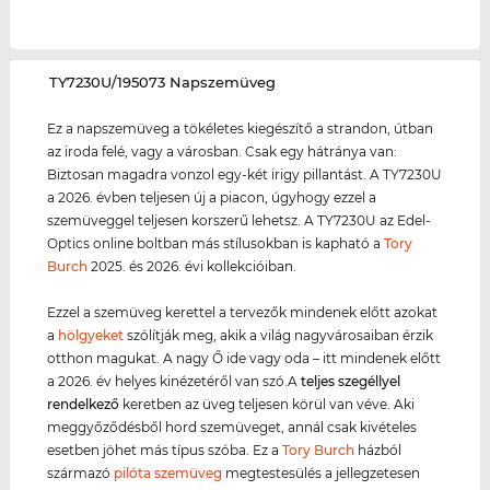
‌TY7230U/195073 Napszemüveg
Ez a napszemüveg a tökéletes kiegészítő a strandon, útban
az iroda felé, vagy a városban. Csak egy hátránya van:
Biztosan magadra vonzol egy-két irigy pillantást. A TY7230U
a 2026. évben teljesen új a piacon, úgyhogy ezzel a
szemüveggel teljesen korszerű lehetsz. A TY7230U az Edel-
Optics online boltban más stílusokban is kapható a
Tory
Burch
2025. és 2026. évi kollekcióiban.
Ezzel a szemüveg kerettel a tervezők mindenek előtt azokat
a
hölgyeket
szólítják meg, akik a világ nagyvárosaiban érzik
otthon magukat. A nagy Ő ide vagy oda – itt mindenek előtt
a 2026. év helyes kinézetéről van szó.A
teljes szegéllyel
rendelkező
keretben az üveg teljesen körül van véve. Aki
meggyőződésből hord szemüveget, annál csak kivételes
esetben jöhet más típus szóba. Ez a
Tory Burch
házból
származó
pilóta szemüveg
megtestesülés a jellegzetesen