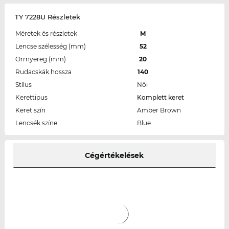
TY 7228U Részletek
Méretek és részletek
M
Lencse szélesség (mm)
52
Orrnyereg (mm)
20
Rudacskák hossza
140
Stílus
Női
Kerettipus
Komplett keret
Keret szín
Amber Brown
Lencsék színe
Blue
Cégértékelések