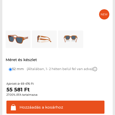
Méret és készlet
52 mm
(Általában, 1- 2 héten belül fel van adva)
69 476 Ft
Ajánlott ár
55 581
Ft
27.00% ÁFA tartalmazva
Hozzáadás a
kosárhoz