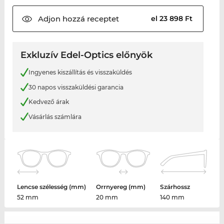
Adjon hozzá
receptet
el 23 898 Ft
Exkluzív Edel-Optics előnyök
Ingyenes kiszállítás és visszaküldés
30 napos visszaküldési garancia
Kedvező árak
Vásárlás számlára
Lencse szélesség (mm)
Orrnyereg (mm)
Szárhossz
52 mm
20 mm
140 mm