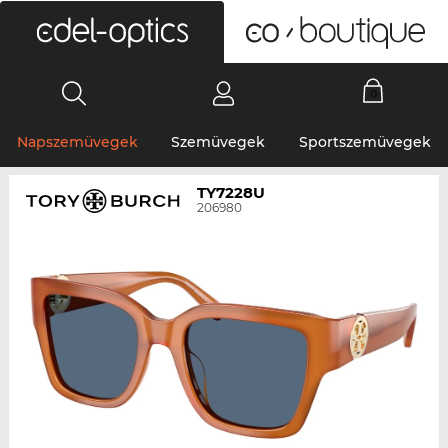
0
Napszemüvegek
Szemüvegek
Sportszemüvegek
TY7228U
206980