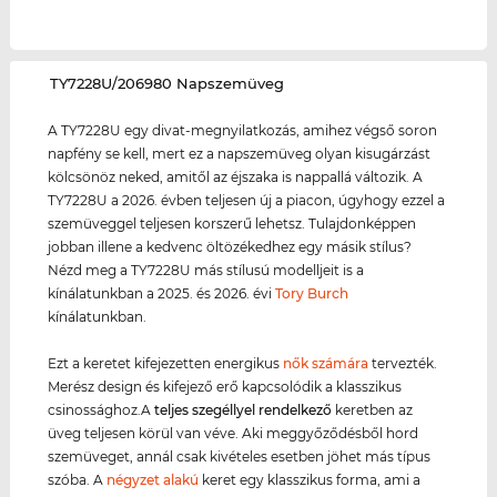
‌TY7228U/206980 Napszemüveg
A TY7228U egy divat-megnyilatkozás, amihez végső soron
napfény se kell, mert ez a napszemüveg olyan kisugárzást
kölcsönöz neked, amitől az éjszaka is nappallá változik. A
TY7228U a 2026. évben teljesen új a piacon, úgyhogy ezzel a
szemüveggel teljesen korszerű lehetsz. Tulajdonképpen
jobban illene a kedvenc öltözékedhez egy másik stílus?
Nézd meg a TY7228U más stílusú modelljeit is a
kínálatunkban a 2025. és 2026. évi
Tory Burch
kínálatunkban.
Ezt a keretet kifejezetten energikus
nők számára
tervezték.
Merész design és kifejező erő kapcsolódik a klasszikus
csinossághoz.A
teljes szegéllyel rendelkező
keretben az
üveg teljesen körül van véve. Aki meggyőződésből hord
szemüveget, annál csak kivételes esetben jöhet más típus
szóba. A
négyzet alakú
keret egy klasszikus forma, ami a