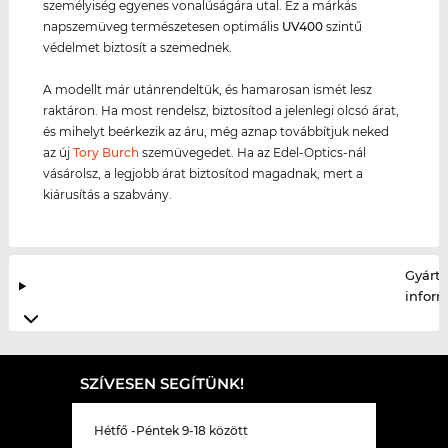
személyiség egyenes vonalúságára utal. Ez a márkás
napszemüveg természetesen optimális
UV400
szintű
védelmet biztosít a szemednek.
A modellt már utánrendeltük, és hamarosan ismét lesz
raktáron. Ha most rendelsz, biztosítod a jelenlegi olcsó árat,
és mihelyt beérkezik az áru, még aznap továbbítjuk neked
az új
Tory Burch
szemüvegedet. Ha az Edel-Optics-nál
vásárolsz, a legjobb árat biztosítod magadnak, mert a
kiárusítás a szabvány.
Gyártó
infor
SZÍVESEN SEGÍTÜNK!
Hétfő -Péntek 9-18 között