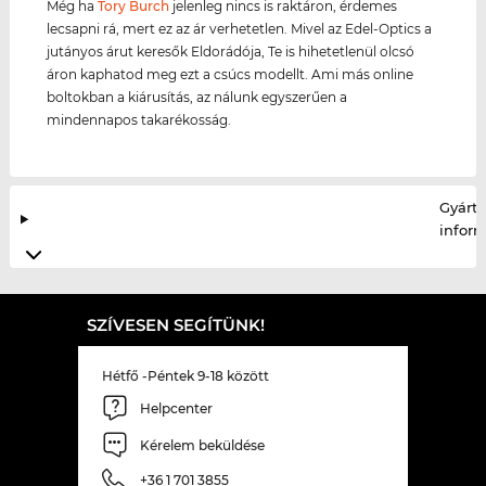
Még ha
Tory Burch
jelenleg nincs is raktáron, érdemes
lecsapni rá, mert ez az ár verhetetlen. Mivel az Edel-Optics a
jutányos árut keresők Eldorádója, Te is hihetetlenül olcsó
áron kaphatod meg ezt a csúcs modellt. Ami más online
boltokban a kiárusítás, az nálunk egyszerűen a
mindennapos takarékosság.
Gyártó
infor
SZÍVESEN SEGÍTÜNK!
Hétfő -Péntek 9-18 között
Helpcenter
Kérelem beküldése
+36 1 701 3855