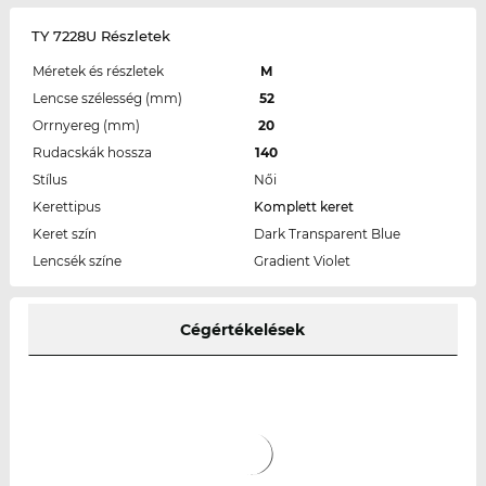
TY 7228U Részletek
Méretek és részletek
M
Lencse szélesség (mm)
52
Orrnyereg (mm)
20
Rudacskák hossza
140
Stílus
Női
Kerettipus
Komplett keret
Keret szín
Dark Transparent Blue
Lencsék színe
Gradient Violet
Cégértékelések