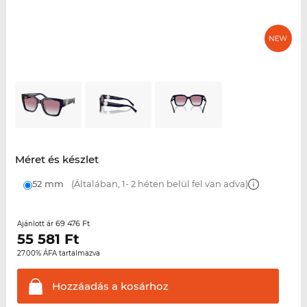
Méret és készlet
52 mm
(Általában, 1- 2 héten belül fel van adva)
69 476 Ft
Ajánlott ár
55 581
Ft
27.00% ÁFA tartalmazva
Hozzáadás a
kosárhoz