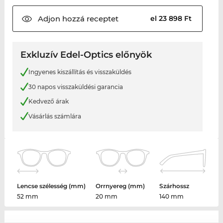
Adjon hozzá
receptet
el 23 898 Ft
Exkluzív Edel-Optics előnyök
Ingyenes kiszállítás és visszaküldés
30 napos visszaküldési garancia
Kedvező árak
Vásárlás számlára
Lencse szélesség (mm)
Orrnyereg (mm)
Szárhossz
52 mm
20 mm
140 mm