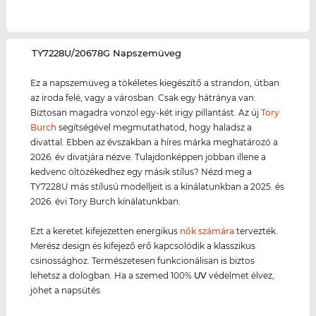
‌TY7228U/20678G Napszemüveg
Ez a napszemüveg a tökéletes kiegészítő a strandon, útban
az iroda felé, vagy a városban. Csak egy hátránya van:
Biztosan magadra vonzol egy-két irigy pillantást. Az új
Tory
Burch
segítségével megmutathatod, hogy haladsz a
divattal. Ebben az évszakban a híres márka meghatározó a
2026. év divatjára nézve. Tulajdonképpen jobban illene a
kedvenc öltözékedhez egy másik stílus? Nézd meg a
TY7228U más stílusú modelljeit is a kínálatunkban a 2025. és
2026. évi Tory Burch kínálatunkban.
Ezt a keretet kifejezetten energikus
nők számára
tervezték.
Merész design és kifejező erő kapcsolódik a klasszikus
csinossághoz. Természetesen funkcionálisan is biztos
lehetsz a dologban. Ha a szemed 100%
UV
védelmet élvez,
jöhet a napsütés.