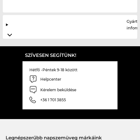
Gyártó
infor
SZÍVESEN SEGÍTÜNK!
Hétfő -Péntek 9-18 között
Helpcenter
Kérelem beküldése
+36 1 701 3855
Legnépszerűbb napszemüveg márkáink