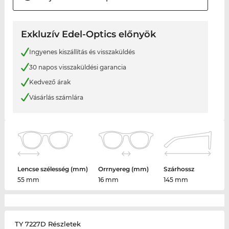
Exkluzív Edel-Optics előnyök
Ingyenes kiszállítás és visszaküldés
30 napos visszaküldési garancia
Kedvező árak
Vásárlás számlára
Lencse szélesség (mm)
Orrnyereg (mm)
Szárhossz
55 mm
16 mm
145 mm
TY 7227D Részletek