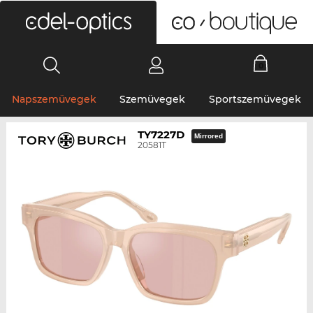
0
Napszemüvegek
Szemüvegek
Sportszemüvegek
TY7227D
Mirrored
20581T