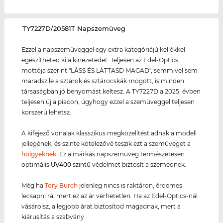
‌TY7227D/20581T Napszemüveg
Ezzel a napszemüveggel egy extra kategóriájú kellékkel
egészítheted ki a kinézetedet. Teljesen az Edel-Optics
mottója szerint "LÁSS ÉS LÁTTASD MAGAD", semmivel sem
maradsz le a sztárok és sztárocskák mögött, is minden
társaságban jó benyomást keltesz. A TY7227D a 2025. évben
teljesen új a piacon, úgyhogy ezzel a szemüveggel teljesen
korszerű lehetsz.
A kifejező vonalak klasszikus megközelítést adnak a modell
jellegének, és szinte kötelezővé teszik ezt a szemüveget a
hölgyeknek
. Ez a márkás napszemüveg természetesen
optimális
UV400
szintű védelmet biztosít a szemednek.
Még ha
Tory Burch
jelenleg nincs is raktáron, érdemes
lecsapni rá, mert ez az ár verhetetlen. Ha az Edel-Optics-nál
vásárolsz, a legjobb árat biztosítod magadnak, mert a
kiárusítás a szabvány.