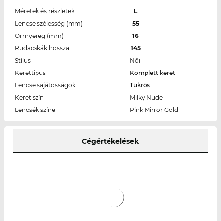
Méretek és részletek
L
Lencse szélesség (mm)
55
Orrnyereg (mm)
16
Rudacskák hossza
145
Stílus
Női
Kerettipus
Komplett keret
Lencse sajátosságok
Tükrös
Keret szín
Milky Nude
Lencsék színe
Pink Mirror Gold
Cégértékelések