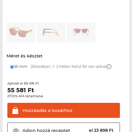
Méret és készlet
55 mm
(Általában, 1- 2 héten belül fel van adva)
69 476 Ft
Ajánlott ár
55 581
Ft
27.00% ÁFA tartalmazva
Hozzáadás a
kosárhoz
Adjon hozzá
receptet
el 23 898 Ft