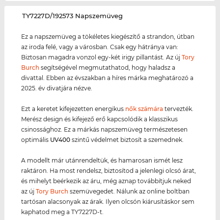
‌TY7227D/192573 Napszemüveg
Ez a napszemüveg a tökéletes kiegészítő a strandon, útban
az iroda felé, vagy a városban. Csak egy hátránya van:
Biztosan magadra vonzol egy-két irigy pillantást. Az új
Tory
Burch
segítségével megmutathatod, hogy haladsz a
divattal. Ebben az évszakban a híres márka meghatározó a
2025. év divatjára nézve.
Ezt a keretet kifejezetten energikus
nők számára
tervezték.
Merész design és kifejező erő kapcsolódik a klasszikus
csinossághoz. Ez a márkás napszemüveg természetesen
optimális
UV400
szintű védelmet biztosít a szemednek.
A modellt már utánrendeltük, és hamarosan ismét lesz
raktáron. Ha most rendelsz, biztosítod a jelenlegi olcsó árat,
és mihelyt beérkezik az áru, még aznap továbbítjuk neked
az új
Tory Burch
szemüvegedet. Nálunk az online boltban
tartósan alacsonyak az árak. Ilyen olcsón kiárusításkor sem
kaphatod meg a TY7227D-t.