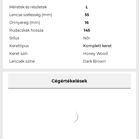
Méretek és részletek
L
Lencse szélesség (mm)
55
Orrnyereg (mm)
16
Rudacskák hossza
145
Stílus
Női
Kerettipus
Komplett keret
Keret szín
Honey Wood
Lencsék színe
Dark Brown
Cégértékelések