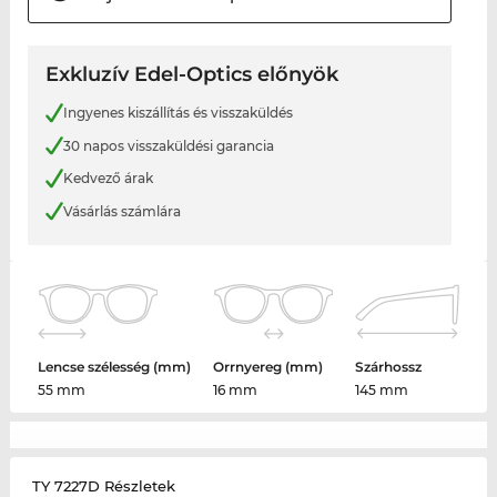
Exkluzív Edel-Optics előnyök
Ingyenes kiszállítás és visszaküldés
30 napos visszaküldési garancia
Kedvező árak
Vásárlás számlára
Lencse szélesség (mm)
Orrnyereg (mm)
Szárhossz
55 mm
16 mm
145 mm
TY 7227D Részletek