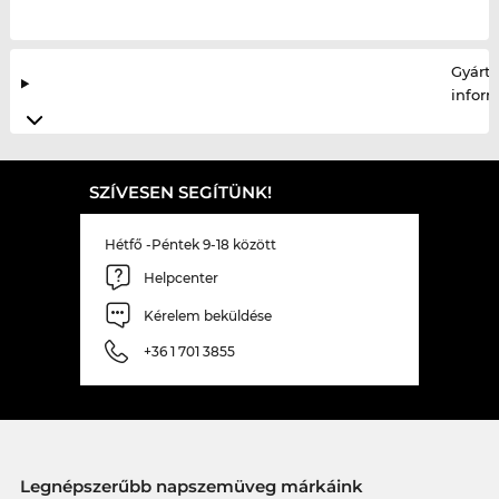
Gyártó
infor
SZÍVESEN SEGÍTÜNK!
Hétfő -Péntek 9-18 között
Helpcenter
Kérelem beküldése
+36 1 701 3855
Legnépszerűbb napszemüveg márkáink