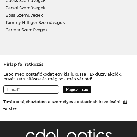
Guess Szemüvegek
Persol Szemüvegek
Boss Szemüvegek
Tommy Hilfiger Szemüvegek
Carrera Szemüvegek
Hírlap feliratkozás
Lepd meg postafiókodat egy kis luxussal! Exkluzív akciók,
privát kiárusítások és még sok más vár rád!
További tájékoztatást a személyes adataidnak kezeléséről
itt
találsz
.