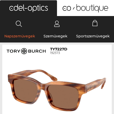
0
Napszemüvegek
Szemüvegek
Sportszemüvegek
TY7227D
192573