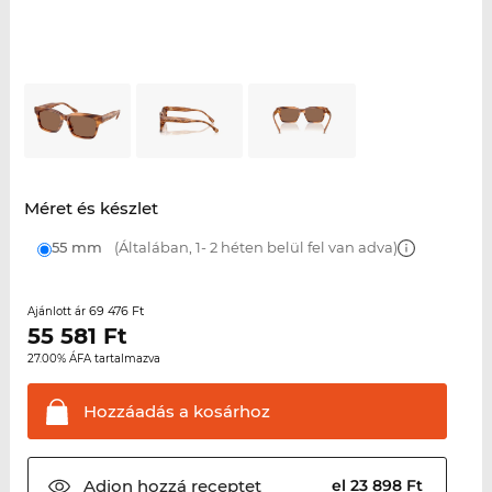
Méret és készlet
55 mm
(Általában, 1- 2 héten belül fel van adva)
69 476 Ft
Ajánlott ár
55 581
Ft
27.00% ÁFA tartalmazva
Hozzáadás a
kosárhoz
Adjon hozzá
receptet
el 23 898 Ft