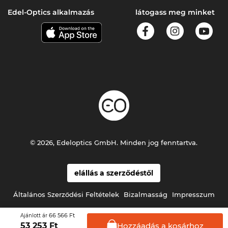
Edel-Optics alkalmazás
látogass meg minket
© 2026, Edeloptics GmbH. Minden jog fenntartva.
elállás a szerződéstől
Általános Szerződési Feltételek
Bizalmasság
Impresszum
66 566 Ft
Ajánlott ár
Hozzáadás a
kosárhoz
53 253
Ft