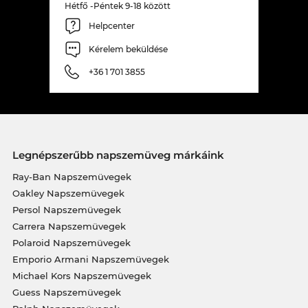
Hétfő -Péntek 9-18 között
Helpcenter
Kérelem beküldése
+36 1 701 3855
Legnépszerűbb napszemüveg márkáink
Ray-Ban Napszemüvegek
Oakley Napszemüvegek
Persol Napszemüvegek
Carrera Napszemüvegek
Polaroid Napszemüvegek
Emporio Armani Napszemüvegek
Michael Kors Napszemüvegek
Guess Napszemüvegek