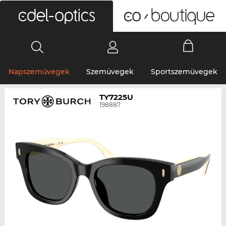
0
Napszemüvegek
Szemüvegek
Sportszemüvegek
TY7225U
198887