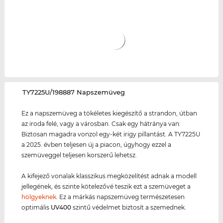
‌TY7225U/198887 Napszemüveg
Ez a napszemüveg a tökéletes kiegészítő a strandon, útban
az iroda felé, vagy a városban. Csak egy hátránya van:
Biztosan magadra vonzol egy-két irigy pillantást. A TY7225U
a 2025. évben teljesen új a piacon, úgyhogy ezzel a
szemüveggel teljesen korszerű lehetsz.
A kifejező vonalak klasszikus megközelítést adnak a modell
jellegének, és szinte kötelezővé teszik ezt a szemüveget a
hölgyeknek
. Ez a márkás napszemüveg természetesen
optimális
UV400
szintű védelmet biztosít a szemednek.