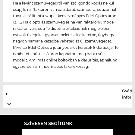
Ha a kívánt szemüvegedről van szó, gondolkodás nélkül
csapj le rá. Raktáron van ez a darab számodra, és azonnal
tudjuk szállítani a szuper kedvezményes Edel-Optics áron.
13. 1.2 Ha dioptriás szemüveg és ha van raktáronA modell
raktáron van, és a Te dioptria értékeidnek megfelelően
csiszolt üvegeket gyorsan beleteszik a keretbe, úgyhogy
nagyon hamar a kezedbe veheted az új szemüvegedet.
Mivel az Edel-Optics a jutányos árut keresők Eldorádója, Te
is hihetetlenül olcsó áron kaphatod meg ezt a csúcs
modellt. Ami más online boltokban a kiárusítás, az nálunk
egyszerűen a mindennapos takarékosság.
Gyártó
infor
SZÍVESEN SEGÍTÜNK!