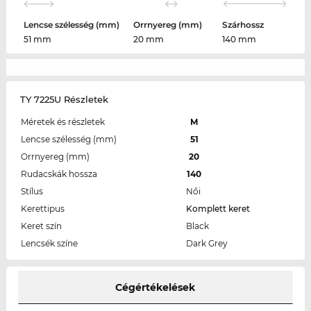
Lencse szélesség (mm)
Orrnyereg (mm)
Szárhossz
51 mm
20 mm
140 mm
TY 7225U Részletek
Méretek és részletek
M
Lencse szélesség (mm)
51
Orrnyereg (mm)
20
Rudacskák hossza
140
Stílus
Női
Kerettipus
Komplett keret
Keret szín
Black
Lencsék színe
Dark Grey
Cégértékelések