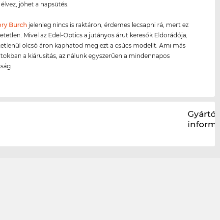
élvez, jöhet a napsütés.
ory Burch
jelenleg nincs is raktáron, érdemes lecsapni rá, mert ez
hetetlen. Mivel az Edel-Optics a jutányos árut keresők Eldorádója,
etetlenül olcsó áron kaphatod meg ezt a csúcs modellt. Ami más
ltokban a kiárusítás, az nálunk egyszerűen a mindennapos
ság.
Gyártói
inform