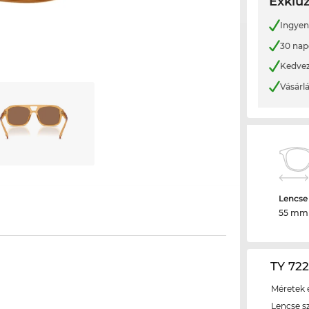
Exkluz
Ingyene
30 nap
Kedvez
Vásárl
Lencse
55 mm
TY 722
Méretek é
Lencse s