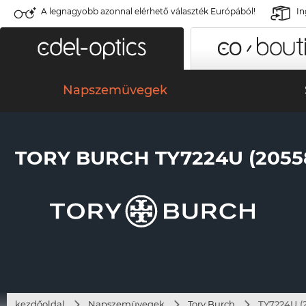
A legnagyobb azonnal elérhető választék Európából!
In
Napszemüvegek
TORY BURCH TY7224U (2055
kezdőoldal
Napszemüvegek
Tory Burch
TY7224U (