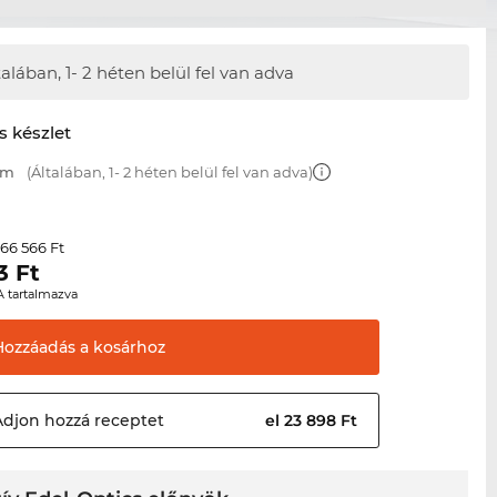
talában,
1- 2 héten belül fel van adva
s készlet
mm
(Általában, 1- 2 héten belül fel van adva)
66 566 Ft
r
3
Ft
A tartalmazva
Hozzáadás a
kosárhoz
Adjon hozzá
receptet
el 23 898 Ft