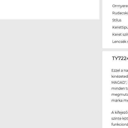
Orrnyer
Rudacsk
Stílus
Kerettip
Keret szí
Lencsék 
‌TY72
Ezzel a n
kinézeted
MAGAD", s
minden tá
megmutath
márka meg
A kifejez
szinte kö
funkcioná