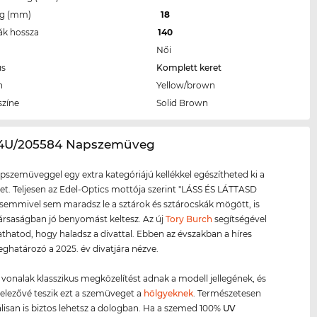
eg (mm)
18
ák hossza
140
Női
us
Komplett keret
n
Yellow/brown
színe
Solid Brown
24U/205584 Napszemüveg
apszemüveggel egy extra kategóriájú kellékkel egészítheted ki a
et. Teljesen az Edel-Optics mottója szerint "LÁSS ÉS LÁTTASD
emmivel sem maradsz le a sztárok és sztárocskák mögött, is
rsaságban jó benyomást keltesz. Az új
Tory Burch
segítségével
atod, hogy haladsz a divattal. Ebben az évszakban a híres
határozó a 2025. év divatjára nézve.
ő vonalak klasszikus megközelítést adnak a modell jellegének, és
telezővé teszik ezt a szemüveget a
hölgyeknek
. Természetesen
lisan is biztos lehetsz a dologban. Ha a szemed 100%
UV