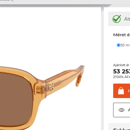
Ál
Méret é
55 
Ajánlott á
53 25
27.00% ÁF