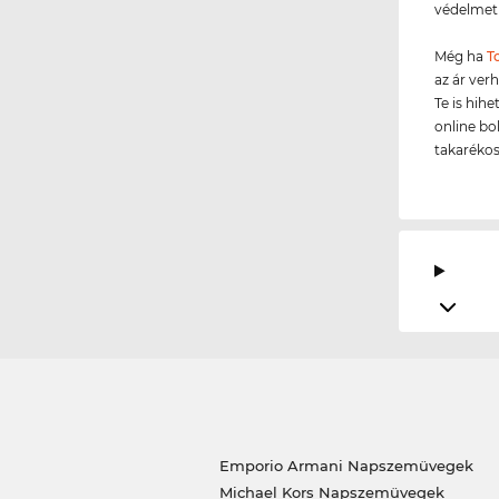
védelmet 
Még ha
T
az ár ver
Te is hih
online bo
takarékos
Emporio Armani Napszemüvegek
Michael Kors Napszemüvegek