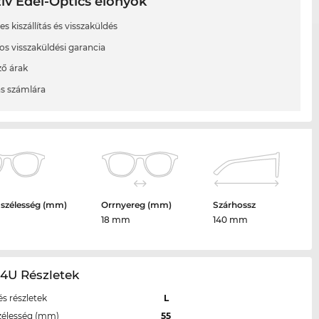
ív Edel-Optics előnyök
s kiszállítás és visszaküldés
os visszaküldési garancia
ő árak
ás számlára
 szélesség (mm)
Orrnyereg (mm)
Szárhossz
18 mm
140 mm
4U Részletek
s részletek
L
zélesség (mm)
55