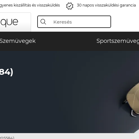
gyenes kiszállítás és visszaküldés
30 napos visszaküldési garancia
Szemüvegek
Sportszemüve
84)
205584)