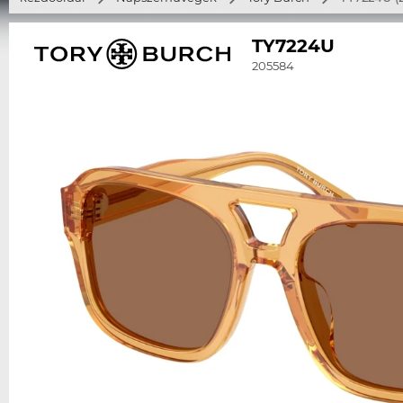
TY7224U
205584