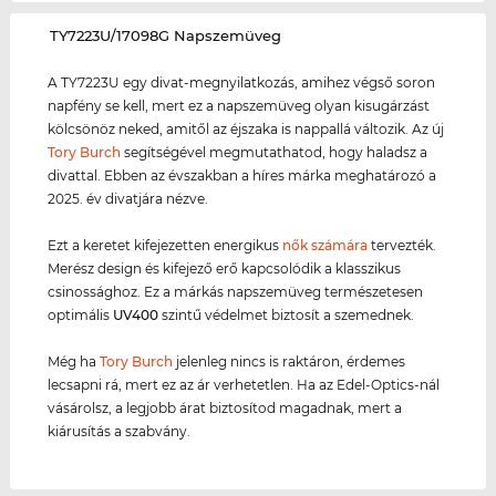
‌TY7223U/17098G Napszemüveg
A TY7223U egy divat-megnyilatkozás, amihez végső soron
napfény se kell, mert ez a napszemüveg olyan kisugárzást
kölcsönöz neked, amitől az éjszaka is nappallá változik. Az új
Tory Burch
segítségével megmutathatod, hogy haladsz a
divattal. Ebben az évszakban a híres márka meghatározó a
2025. év divatjára nézve.
Ezt a keretet kifejezetten energikus
nők számára
tervezték.
Merész design és kifejező erő kapcsolódik a klasszikus
csinossághoz. Ez a márkás napszemüveg természetesen
optimális
UV400
szintű védelmet biztosít a szemednek.
Még ha
Tory Burch
jelenleg nincs is raktáron, érdemes
lecsapni rá, mert ez az ár verhetetlen. Ha az Edel-Optics-nál
vásárolsz, a legjobb árat biztosítod magadnak, mert a
kiárusítás a szabvány.