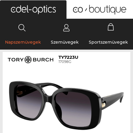
0
Napszemüvegek
Szemüvegek
Sportszemüvegek
TY7223U
17098G