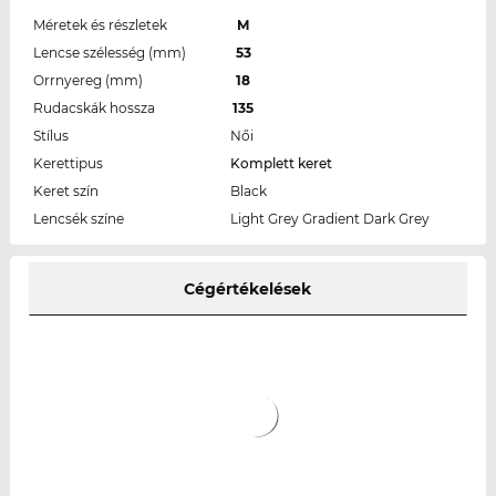
Méretek és részletek
M
Lencse szélesség (mm)
53
Orrnyereg (mm)
18
Rudacskák hossza
135
Stílus
Női
Kerettipus
Komplett keret
Keret szín
Black
Lencsék színe
Light Grey Gradient Dark Grey
Cégértékelések