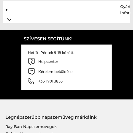
Gyártó
infor
SZÍVESEN SEGÍTÜNK!
Hétfő -Péntek 9-18 között
Helpcenter
Kérelem beküldése
+36 1 701 3855
Legnépszerűbb napszemüveg márkáink
Ray-Ban Napszemüvegek