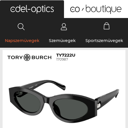
0
Napszemüvegek
Szemüvegek
Sportszemüvegek
TY7222U
170987