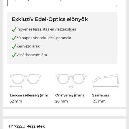
Exkluzív Edel-Optics előnyök
Ingyenes kiszállítás és visszaküldés
30 napos visszaküldési garancia
Kedvező árak
Vásárlás számlára
Lencse szélesség (mm)
Orrnyereg (mm)
Szárhossz
52 mm
20 mm
135 mm
TY 7222U Részletek