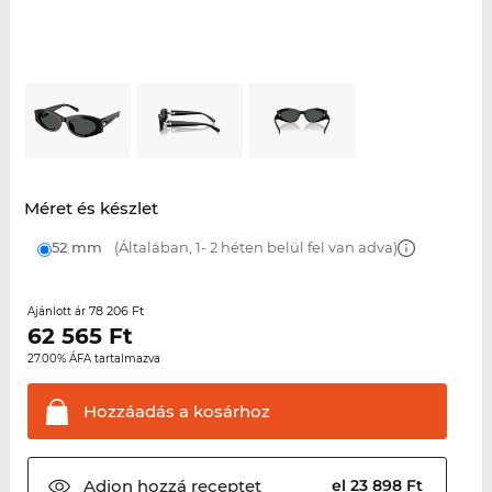
Méret és készlet
52 mm
(Általában, 1- 2 héten belül fel van adva)
78 206 Ft
Ajánlott ár
62 565
Ft
27.00% ÁFA tartalmazva
Hozzáadás a
kosárhoz
Adjon hozzá
receptet
el 23 898 Ft