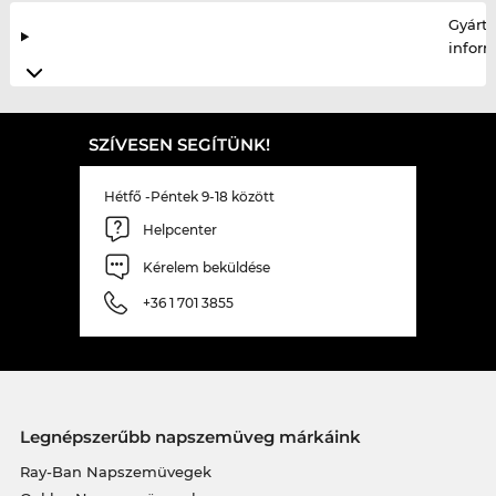
Gyártó
infor
SZÍVESEN SEGÍTÜNK!
Hétfő -Péntek 9-18 között
Helpcenter
Kérelem beküldése
+36 1 701 3855
Legnépszerűbb napszemüveg márkáink
Ray-Ban Napszemüvegek