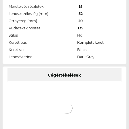
Méretek és részletek
M
Lencse szélesség (mm)
52
Orrnyereg (mm)
20
Rudacskák hossza
135
Stílus
Női
Kerettipus
Komplett keret
Keret szín
Black
Lencsék színe
Dark Grey
Cégértékelések