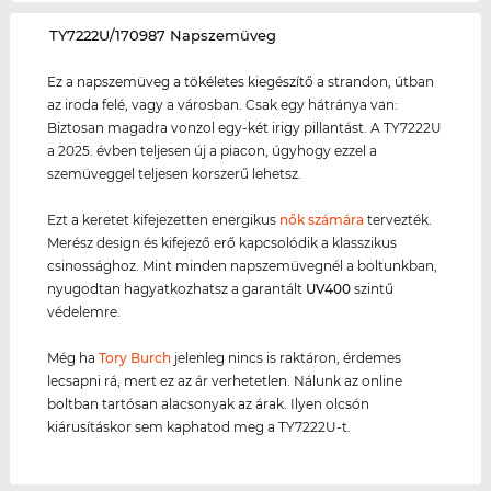
‌TY7222U/170987 Napszemüveg
Ez a napszemüveg a tökéletes kiegészítő a strandon, útban
az iroda felé, vagy a városban. Csak egy hátránya van:
Biztosan magadra vonzol egy-két irigy pillantást. A TY7222U
a 2025. évben teljesen új a piacon, úgyhogy ezzel a
szemüveggel teljesen korszerű lehetsz.
Ezt a keretet kifejezetten energikus
nők számára
tervezték.
Merész design és kifejező erő kapcsolódik a klasszikus
csinossághoz. Mint minden napszemüvegnél a boltunkban,
nyugodtan hagyatkozhatsz a garantált
UV400
szintű
védelemre.
Még ha
Tory Burch
jelenleg nincs is raktáron, érdemes
lecsapni rá, mert ez az ár verhetetlen. Nálunk az online
boltban tartósan alacsonyak az árak. Ilyen olcsón
kiárusításkor sem kaphatod meg a TY7222U-t.