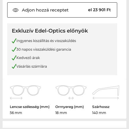
Adjon hozzá
receptet
el 23 901 Ft
Exkluzív Edel-Optics előnyök
Ingyenes kiszállítás és visszaküldés
30 napos visszaküldési garancia
Kedvező árak
Vásárlás számlára
Lencse szélesség (mm)
Orrnyereg (mm)
Szárhossz
56 mm
18 mm
140 mm