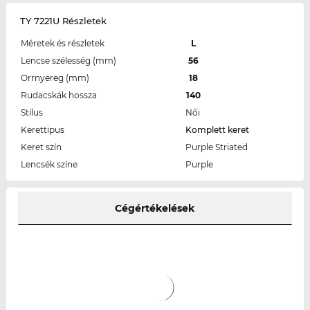
TY 7221U Részletek
Méretek és részletek
L
Lencse szélesség (mm)
56
Orrnyereg (mm)
18
Rudacskák hossza
140
Stílus
Női
Kerettipus
Komplett keret
Keret szín
Purple Striated
Lencsék színe
Purple
Cégértékelések