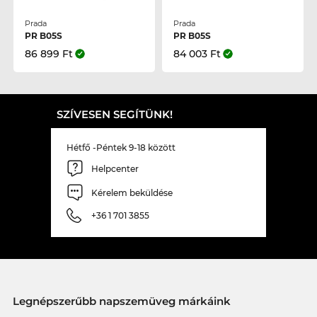
Prada
Prada
PR B05S
PR B05S
86 899 Ft
84 003 Ft
SZÍVESEN SEGÍTÜNK!
Hétfő -Péntek 9-18 között
Helpcenter
Kérelem beküldése
+36 1 701 3855
Legnépszerűbb napszemüveg márkáink