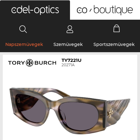
0
Napszemüvegek
Szemüvegek
Sportszemüvegek
TY7221U
20271A