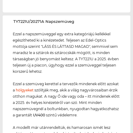
‌TY7221U/20271A Napszemüveg
Ezzel a napszemüveggel egy extra kategóriájú kellékkel
egészítheted ki a kinézetedet. Teljesen az Edel-Optics
mottója szerint "LÁSS ÉS LÁTTASD MAGAD", semmivel sem
maradsz le a sztárok és sztárocskák mögött, is minden
társaságban jó benyomást keltesz. A TY7221U a 2025. évben
teljesen új a piacon, úgyhogy ezzel a szemüveggel teljesen
korszerű lehetsz.
Ezzel a szemüveg kerettel a tervezők mindenek előtt azokat
a
hölgyeket
szólítják meg, akik a világ nagyvárosaiban érzik
otthon magukat. A nagy Ő ide vagy oda – itt mindenek előtt
a 2025. év helyes kinézetéről van szó. Mint minden
napszemüvegnél a boltunkban, nyugodtan hagyatkozhatsz
a garantált
UV400
szintű védelemre.
A modellt már utánrendeltük, és hamarosan ismét lesz