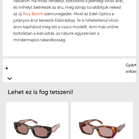
raktáron. Ha most rendelsz, biztosítod a jelenlegi olcsó árat,
és mihelyt beérkezik az áru, még aznap továbbítjuk neked
az új
Tory Burch
szemüvegedet. Mivel az Edel-Optics a
jutányos árut keresők Eldorádója, Te is hihetetlenül olcsó
áron kaphatod meg ezt a csúcs modellt. Ami más online
boltokban a kiárusítás, az nálunk egyszerűen a
mindennapos takarékosság.
Gyártó
infor
Lehet ez is fog tetszeni!