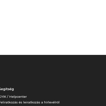
Segítség
GYIK / Helpcenter
Feliratkozás és leiratkozás a hírlevélről