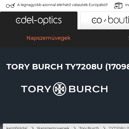
A legnagyobb azonnal elérhető választék Európából!
In
Napszemüvegek
TORY BURCH TY7208U (1709
kezdőoldal
Napszemüvegek
Tory Burch
TY7208U (