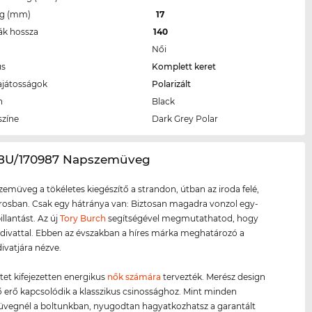
eg (mm)
17
ák hossza
140
Női
us
Komplett keret
ajátosságok
Polarizált
n
Black
színe
Dark Grey Polar
08U/170987 Napszemüveg
zemüveg a tökéletes kiegészítő a strandon, útban az iroda felé,
rosban. Csak egy hátránya van: Biztosan magadra vonzol egy-
pillantást. Az új
Tory Burch
segítségével megmutathatod, hogy
 divattal. Ebben az évszakban a híres márka meghatározó a
divatjára nézve.
etet kifejezetten energikus
nők számára
tervezték. Merész design
ző erő kapcsolódik a klasszikus csinossághoz. Mint minden
vegnél a boltunkban, nyugodtan hagyatkozhatsz a garantált