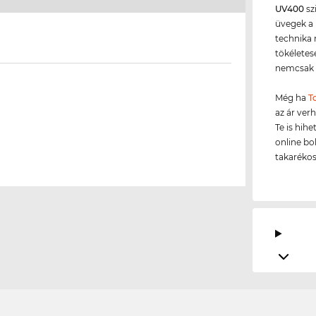
UV400
sz
üvegek a 
technika 
tökéletes
nemcsak a
Még ha
T
az ár ver
Te is hih
online bo
takarékos