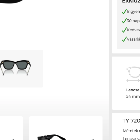
Exkluz
Ingyene
30 nap
Kedvez
Vásárl
Lencse
54 mm
TY 72
Méretek é
Lencse s