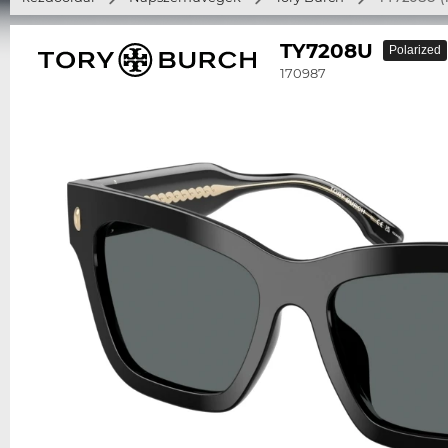
TY7208U
Polarized
170987