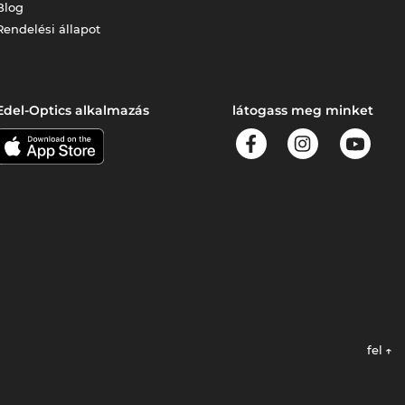
Blog
Rendelési állapot
Edel-Optics alkalmazás
látogass meg minket
fel