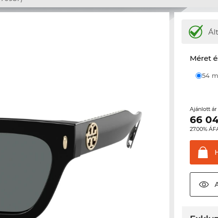
Ál
Méret é
54
Ajánlott á
66 0
27.00% ÁF