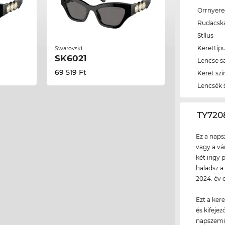
Orrnyer
Rudacsk
Stílus
Kerettip
Swarovski
SK6021
Lencse s
69 519 Ft
Keret szí
Lencsék 
‌TY72
Ez a naps
vagy a vá
két irigy 
haladsz a
2024. év 
Ezt a ker
és kifeje
napszemü