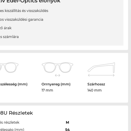
ív Edel-Optics előnyök
s kiszállítás és visszaküldés
os visszaküldési garancia
ő árak
ás számlára
 szélesség (mm)
Orrnyereg (mm)
Szárhossz
17 mm
140 mm
08U Részletek
s részletek
M
zélesség (mm)
54