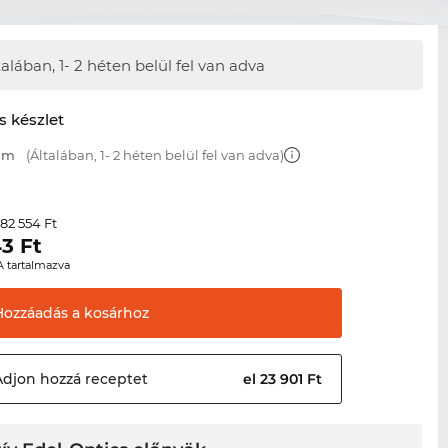
talában,
1- 2 héten belül fel van adva
s készlet
 mm
(Általában, 1- 2 héten belül fel van adva)
82 554 Ft
r
43
Ft
A tartalmazva
Hozzáadás a
kosárhoz
Adjon hozzá
receptet
el 23 901 Ft