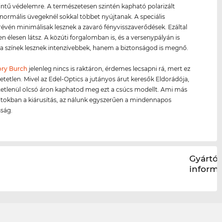
intű védelemre. A természetesen szintén kapható polarizált
normális üvegeknél sokkal többet nyújtanak. A speciális
révén minimálisak lesznek a zavaró fényvisszaverődések. Ezáltal
en élesen látsz. A közúti forgalomban is, és a versenypályán is
 színek lesznek intenzívebbek, hanem a biztonságod is megnő.
ory Burch
jelenleg nincs is raktáron, érdemes lecsapni rá, mert ez
hetetlen. Mivel az Edel-Optics a jutányos árut keresők Eldorádója,
etetlenül olcsó áron kaphatod meg ezt a csúcs modellt. Ami más
ltokban a kiárusítás, az nálunk egyszerűen a mindennapos
ság.
Gyártói
inform