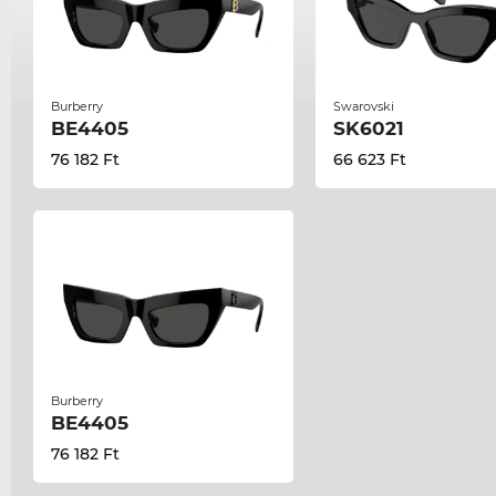
Burberry
Swarovski
BE4405
SK6021
76 182 Ft
66 623 Ft
Burberry
BE4405
76 182 Ft