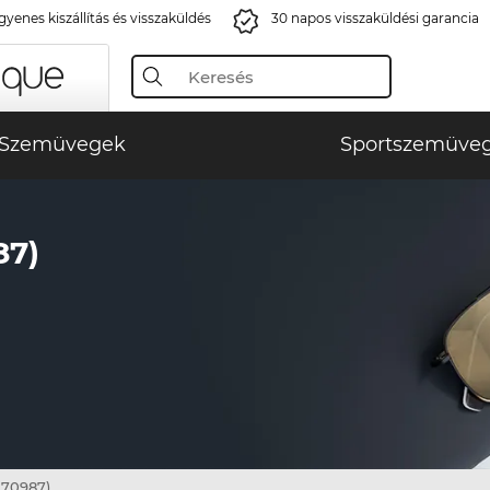
gyenes kiszállítás és visszaküldés
30 napos visszaküldési garancia
Szemüvegek
Sportszemüve
87)
170987)