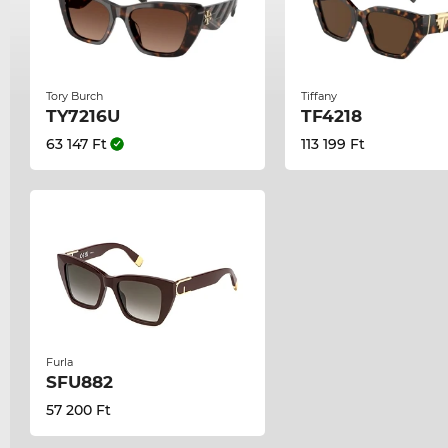
Tory Burch
Tiffany
TY7216U
TF4218
63 147 Ft
113 199 Ft
Furla
SFU882
57 200 Ft