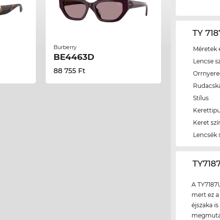
TY 718
Burberry
Méretek é
BE4463D
Lencse s
88 755 Ft
Orrnyer
Rudacsk
Stílus
Kerettip
Keret szí
Lencsék 
‌TY71
A TY7187U
mert ez a
éjszaka is
megmutath