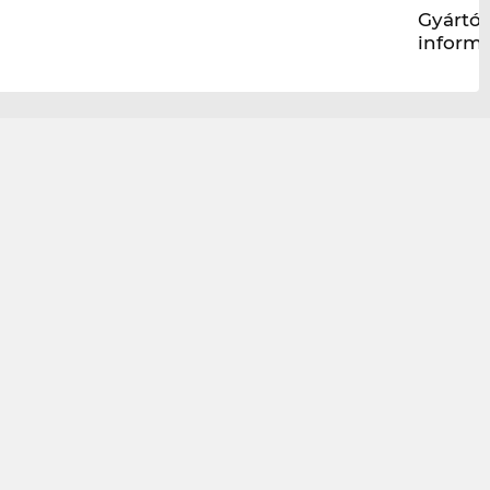
Gyártói
inform