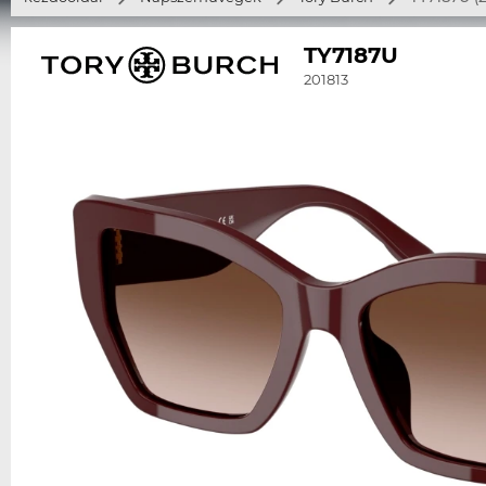
TY7187U
201813