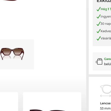
Exkluz
Még
1
T
Ingyene
30 nap
Kedvez
Vásárl
Gara
belü
Lencse
53 mm