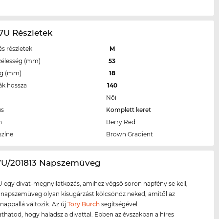
7U Részletek
s részletek
M
zélesség (mm)
53
eg (mm)
18
ák hossza
140
Női
us
Komplett keret
n
Berry Red
színe
Brown Gradient
87U/201813 Napszemüveg
 egy divat-megnyilatkozás, amihez végső soron napfény se kell,
 napszemüveg olyan kisugárzást kölcsönöz neked, amitől az
 nappallá változik. Az új
Tory Burch
segítségével
atod, hogy haladsz a divattal. Ebben az évszakban a híres