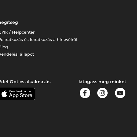
Segítség
GYIK / Helpcenter
Feliratkozás és leiratkozás a hírlevélről
Blog
Rendelési állapot
Edel-Optics alkalmazás
látogass meg minket