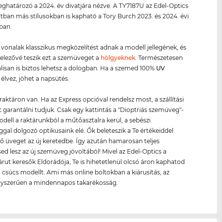
határozó a 2024. év divatjára nézve. A TY7187U az Edel-Optics
ltban más stílusokban is kapható a Tory Burch 2023. és 2024. évi
iban.
ő vonalak klasszikus megközelítést adnak a modell jellegének, és
telezővé teszik ezt a szemüveget a
hölgyeknek
. Természetesen
lisan is biztos lehetsz a dologban. Ha a szemed 100%
UV
élvez, jöhet a napsütés.
raktáron van. Ha az Express opcióval rendelsz most, a szállítási
 garantálni tudjuk. Csak egy kattintás a "Dioptriás szemüveg"-
modell a raktárunkból a műtőasztalra kerül, a sebészi
gal dolgozó optikusaink elé. Ők beleteszik a Te értékeiddel
ő üveget az új keretedbe. Így azután hamarosan teljes
sed lesz az új szemüveg jóvoltából! Mivel az Edel-Optics a
árut keresők Eldorádója, Te is hihetetlenül olcsó áron kaphatod
 csúcs modellt. Ami más online boltokban a kiárusítás, az
gyszerűen a mindennapos takarékosság.