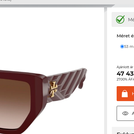
M
Méret é
53 
Ajánlott á
47 43
27.00% ÁF