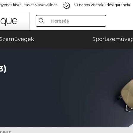
gyenes kiszállítás és visszaküldés
30 napos visszaküldési garancia
Szemüvegek
Sportszemüve
3)
01813)