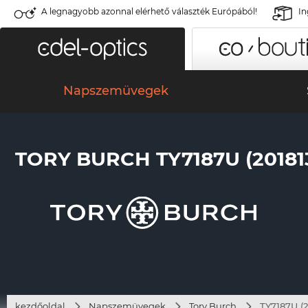
A legnagyobb azonnal elérhető választék Európából!
In
Napszemüvegek
TORY BURCH TY7187U (20181
kezdőoldal
Napszemüvegek
Tory Burch
TY7187U (2