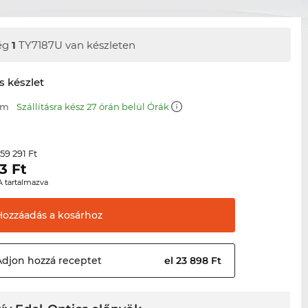
ég
1
TY7187U van készleten
s készlet
mm
Szállításra kész 27 órán belül Órák
59 291 Ft
r
3
Ft
A tartalmazva
Hozzáadás a
kosárhoz
Adjon hozzá
receptet
el 23 898 Ft