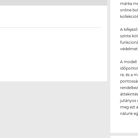
márka meg
online bo
kollekció
A kifejez
szinte kö
funkcioná
védelmet 
A modell 
időpontot
re, és a 
pontosság
rendelkez
áttekinté
jutányos 
meg ezt a
nálunk e