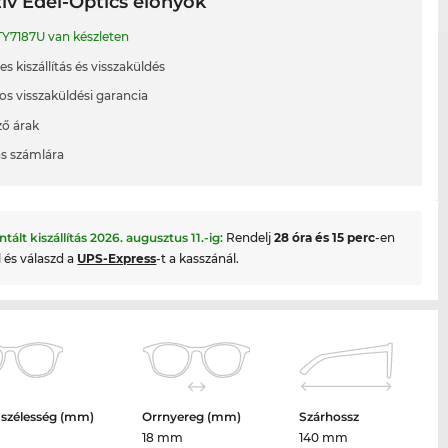
ív Edel-Optics előnyök
Y7187U van készleten
s kiszállítás és visszaküldés
os visszaküldési garancia
ő árak
ás számlára
ntált kiszállítás
2026. augusztus 11.
-ig:
Rendelj
28 óra és 15 perc
-en
l és válaszd a
UPS-Express
-t a kasszánál.
 szélesség (mm)
Orrnyereg (mm)
Szárhossz
18 mm
140 mm