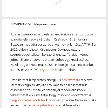
‌TY6119/334675 Napszemüveg
Ez a napszemüveg a tökéletes kiegészítő a strandon, útban
az iroda felé, vagy a városban. Csak egy hátránya van:
Biztosan magadra vonzol egy-két irigy pillantást. A TY6119 a
2026. évben teljesen új a piacon, úgyhogy ezzel a
szemüveggel teljesen korszerű lehetsz. Tulajdonképpen
jobban illene a kedvenc öltözékedhez egy másik stílus?
Nézd meg a TY6119 más stílusú modelljeit is a kínálatunkban
a 2025. és 2026. évi
Tory Burch
kínálatunkban.
Ezt a keretet kifejezetten energikus
nők számára
tervezték.
Merész design és kifejező erő kapcsolódik a klasszikus
csinossághoz. Ez a
teljes szegéllyel rendelkező
modell
félreérthetetlenül mutatja, hogy mindent kockáztatsz. A
négyszögletes modellek
különösen jól állnak kerek és ovális
arcokon. A
négyszögletes forma
hidat teremt az