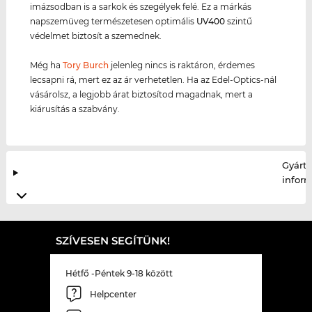
imázsodban is a sarkok és szegélyek felé. Ez a márkás
napszemüveg természetesen optimális
UV400
szintű
védelmet biztosít a szemednek.
Még ha
Tory Burch
jelenleg nincs is raktáron, érdemes
lecsapni rá, mert ez az ár verhetetlen. Ha az Edel-Optics-nál
vásárolsz, a legjobb árat biztosítod magadnak, mert a
kiárusítás a szabvány.
Gyártó
infor
SZÍVESEN SEGÍTÜNK!
Hétfő -Péntek 9-18 között
Helpcenter