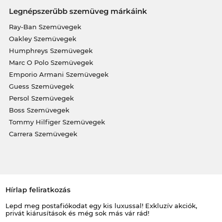
Legnépszerűbb szemüveg márkáink
Ray-Ban Szemüvegek
Oakley Szemüvegek
Humphreys Szemüvegek
Marc O Polo Szemüvegek
Emporio Armani Szemüvegek
Guess Szemüvegek
Persol Szemüvegek
Boss Szemüvegek
Tommy Hilfiger Szemüvegek
Carrera Szemüvegek
Hírlap feliratkozás
Lepd meg postafiókodat egy kis luxussal! Exkluzív akciók,
privát kiárusítások és még sok más vár rád!