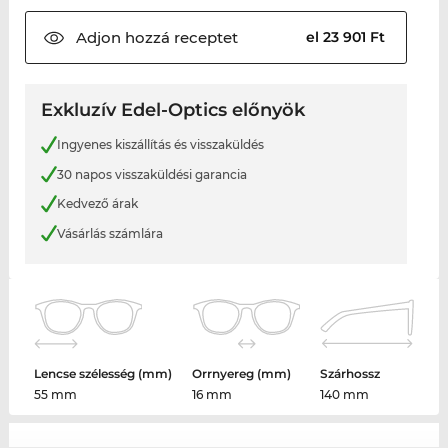
Adjon hozzá
receptet
el 23 901 Ft
Exkluzív Edel-Optics előnyök
Ingyenes kiszállítás és visszaküldés
30 napos visszaküldési garancia
Kedvező árak
Vásárlás számlára
Lencse szélesség (mm)
Orrnyereg (mm)
Szárhossz
55 mm
16 mm
140 mm