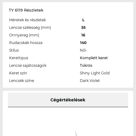
TY 6119 Részletek
Méretek és részletek
L
Lencse szélesség (mm)
55
Orrnyereg (mm)
16
Rudacskák hossza
140
Stílus
Női
Kerettipus
Komplett keret
Lencse sajátosságok
Tükrös
Keret szín
Shiny Light Gold
Lencsék színe
Dark Violet
Cégértékelések