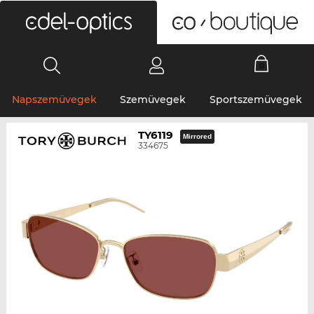
0
Napszemüvegek
Szemüvegek
Sportszemüvegek
TY6119
Mirrored
334675