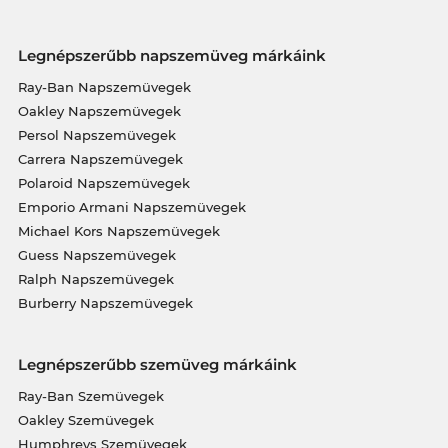
Legnépszerűbb napszemüveg márkáink
Ray-Ban Napszemüvegek
Oakley Napszemüvegek
Persol Napszemüvegek
Carrera Napszemüvegek
Polaroid Napszemüvegek
Emporio Armani Napszemüvegek
Michael Kors Napszemüvegek
Guess Napszemüvegek
Ralph Napszemüvegek
Burberry Napszemüvegek
Legnépszerűbb szemüveg márkáink
Ray-Ban Szemüvegek
Oakley Szemüvegek
Humphreys Szemüvegek