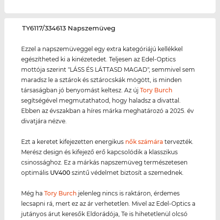
‌TY6117/334613 Napszemüveg
Ezzel a napszemüveggel egy extra kategóriájú kellékkel
egészítheted ki a kinézetedet. Teljesen az Edel-Optics
mottója szerint "LÁSS ÉS LÁTTASD MAGAD", semmivel sem
maradsz le a sztárok és sztárocskák mögött, is minden
társaságban jó benyomást keltesz. Az új
Tory Burch
segítségével megmutathatod, hogy haladsz a divattal.
Ebben az évszakban a híres márka meghatározó a 2025. év
divatjára nézve.
Ezt a keretet kifejezetten energikus
nők számára
tervezték.
Merész design és kifejező erő kapcsolódik a klasszikus
csinossághoz. Ez a márkás napszemüveg természetesen
optimális
UV400
szintű védelmet biztosít a szemednek.
Még ha
Tory Burch
jelenleg nincs is raktáron, érdemes
lecsapni rá, mert ez az ár verhetetlen. Mivel az Edel-Optics a
jutányos árut keresők Eldorádója, Te is hihetetlenül olcsó