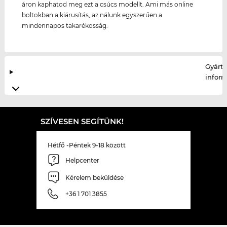
áron kaphatod meg ezt a csúcs modellt. Ami más online
boltokban a kiárusítás, az nálunk egyszerűen a
mindennapos takarékosság.
Gyártó
infor
SZÍVESEN SEGÍTÜNK!
Hétfő -Péntek 9-18 között
Helpcenter
Kérelem beküldése
+36 1 701 3855