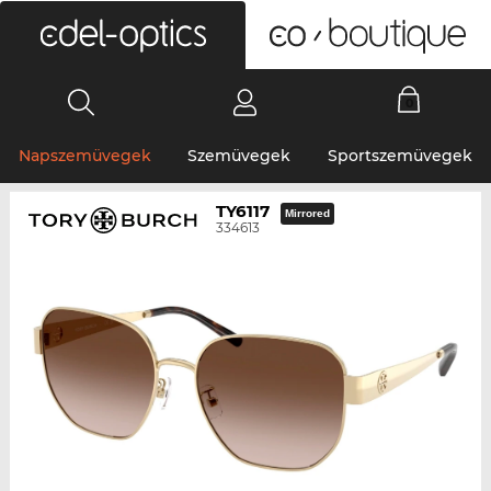
0
Napszemüvegek
Szemüvegek
Sportszemüvegek
TY6117
Mirrored
334613