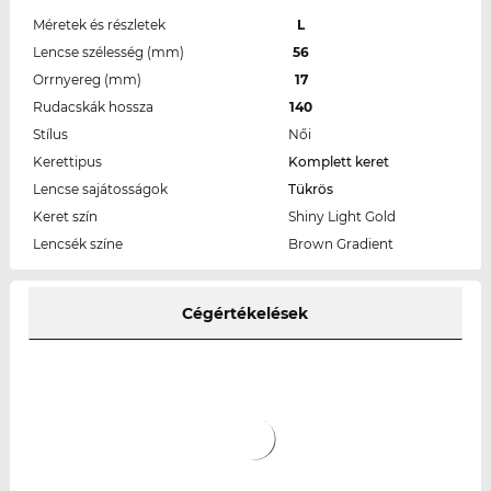
Méretek és részletek
L
Lencse szélesség (mm)
56
Orrnyereg (mm)
17
Rudacskák hossza
140
Stílus
Női
Kerettipus
Komplett keret
Lencse sajátosságok
Tükrös
Keret szín
Shiny Light Gold
Lencsék színe
Brown Gradient
Cégértékelések