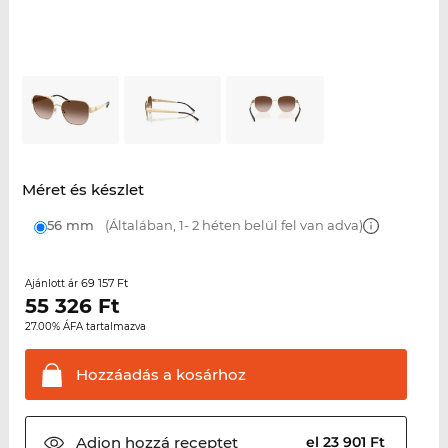
Méret és készlet
56 mm
(Általában, 1- 2 héten belül fel van adva)
69 157 Ft
Ajánlott ár
55 326
Ft
27.00% ÁFA tartalmazva
Hozzáadás a
kosárhoz
Adjon hozzá
receptet
el 23 901 Ft