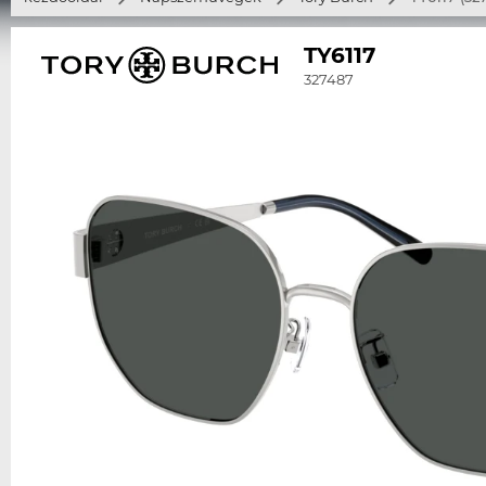
TY6117
327487