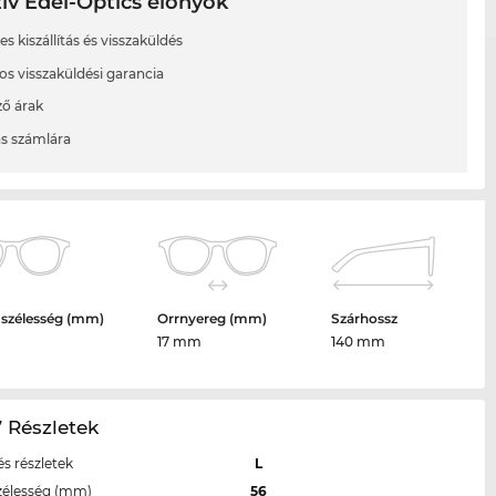
ív Edel-Optics előnyök
s kiszállítás és visszaküldés
os visszaküldési garancia
ő árak
ás számlára
 szélesség (mm)
Orrnyereg (mm)
Szárhossz
17 mm
140 mm
7 Részletek
s részletek
L
zélesség (mm)
56