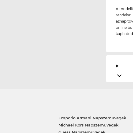
A modellt
rendelsz, 
aznap tov
online bo
kaphatod 
Emporio Armani Napszemüvegek
Michael Kors Napszemüvegek
Guess Napszemüvegek