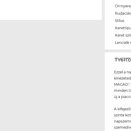
Orrnyer
Rudacsk
Stílus
Kerettip
Keret szí
Lencsék 
‌TY61
Ezzel a n
kinézeted
MAGAD", s
minden tá
új a piac
A kifejez
szinte kö
napszemü
szemedne