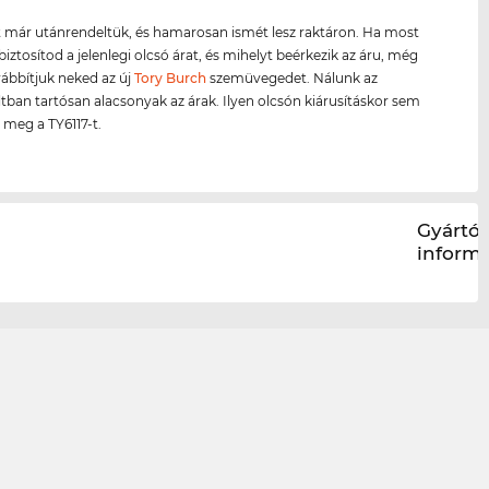
 már utánrendeltük, és hamarosan ismét lesz raktáron. Ha most
biztosítod a jelenlegi olcsó árat, és mihelyt beérkezik az áru, még
ábbítjuk neked az új
Tory Burch
szemüvegedet. Nálunk az
ltban tartósan alacsonyak az árak. Ilyen olcsón kiárusításkor sem
meg a TY6117-t.
Gyártói
inform