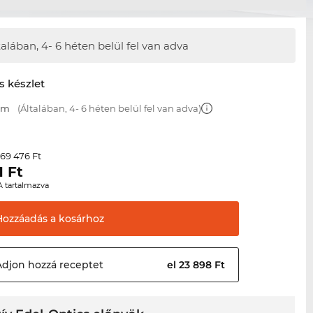
talában, 4- 6 héten belül fel van adva
s készlet
 mm
(Általában, 4- 6 héten belül fel van adva)
69 476 Ft
r
1
Ft
A tartalmazva
Hozzáadás a
kosárhoz
Adjon hozzá
receptet
el 23 898 Ft