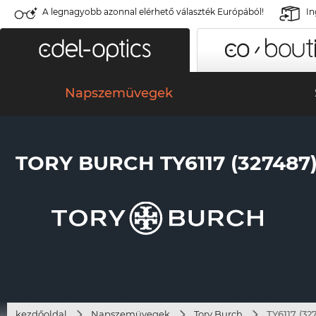
A legnagyobb azonnal elérhető választék Európából!
In
Napszemüvegek
TORY BURCH TY6117 (327487
kezdőoldal
Napszemüvegek
Tory Burch
TY6117 (32