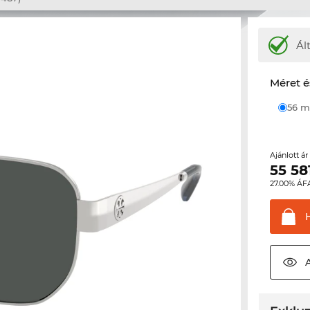
Ál
Méret é
56
Ajánlott á
55 58
27.00% ÁF