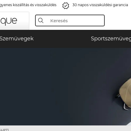
gyenes kiszállítás és visszaküldés
30 napos visszaküldési garancia
Szemüvegek
Sportszemüve
)
7487)