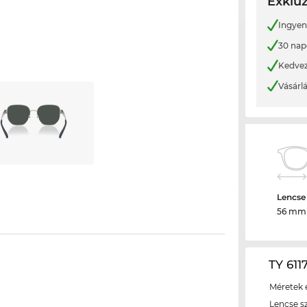
Exkluz
Ingyene
30 nap
Kedvez
Vásárl
Lencse
56 mm
TY 611
Méretek é
Lencse s