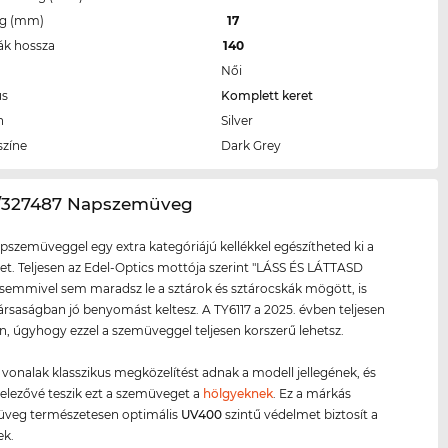
eg (mm)
17
ák hossza
140
Női
us
Komplett keret
n
Silver
színe
Dark Grey
17/327487 Napszemüveg
apszemüveggel egy extra kategóriájú kellékkel egészítheted ki a
et. Teljesen az Edel-Optics mottója szerint "LÁSS ÉS LÁTTASD
emmivel sem maradsz le a sztárok és sztárocskák mögött, is
rsaságban jó benyomást keltesz. A TY6117 a 2025. évben teljesen
on, úgyhogy ezzel a szemüveggel teljesen korszerű lehetsz.
ő vonalak klasszikus megközelítést adnak a modell jellegének, és
telezővé teszik ezt a szemüveget a
hölgyeknek
. Ez a márkás
veg természetesen optimális
UV400
szintű védelmet biztosít a
k.